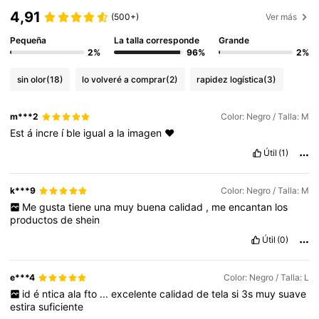
4,91
(500+)
Ver más
Pequeña
La talla corresponde
Grande
2%
96%
2%
sin olor
(18)
lo volveré a comprar
(2)
rapidez logística
(3)
m***2
Color: Negro / Talla: M
Est
á
incre
í
ble
igual
a
la
imagen
❤️
Útil
(1)
k***9
Color: Negro / Talla: M
Me
gusta
tiene
una
muy
buena
calidad
,
me
encantan
los
productos
de
shein
Útil
(0)
e***4
Color: Negro / Talla: L
id
é
ntica
ala
fto
...
excelente
calidad
de
tela
si
3s
muy
suave
estira
suficiente