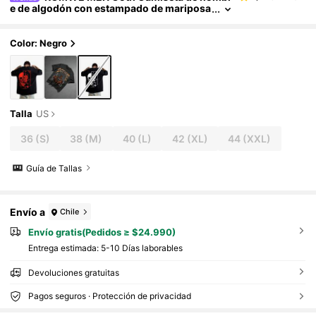
e de algodón con estampado de mariposa
y calavera, escuela
Color: Negro
Talla
US
36
(S)
38
(M)
40
(L)
42
(XL)
44
(XXL)
Guía de Tallas
Envío a
Chile
Envío gratis(Pedidos ≥ $24.990)
Entrega estimada:
5-10 Días laborables
Devoluciones gratuitas
Pagos seguros · Protección de privacidad