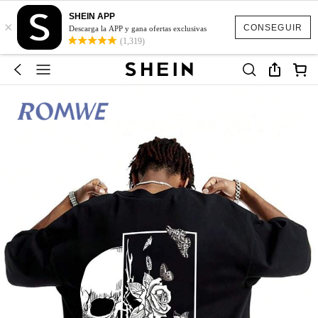
SHEIN APP
×
CONSEGUIR
Descarga la APP y gana ofertas exclusivas
(1,319)