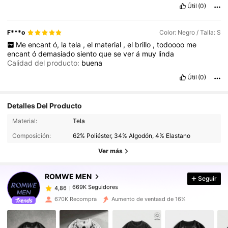
Útil
(0)
F***o
Color: Negro / Talla: S
Me
encant
ó,
la
tela
,
el
material
,
el
brillo
,
todoooo
me
encant
ó
demasiado
siento
que
se
ver
á
muy
linda
Calidad del producto:
buena
Útil
(0)
Detalles Del Producto
669K Seguidores
4,86
Material:
Tela
Composición:
62% Poliéster, 34% Algodón, 4% Elastano
669K Seguidores
4,86
Ver más
ROMWE MEN
Seguir
669K Seguidores
4,86
j***o
pagó
Hace 1 día
670K Recompra
Aumento de ventasd de 16%
669K Seguidores
4,86