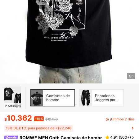
1/6
Camisetas de
Pantalones
Agotado
hombre
Joggers para
Hombre
2
Artículos
10.362
-15%
¡Últimos 2 días
$
$12.190
13% DE DTO. para pedidos de +$22.246
ROMWE MEN Goth Camiseta de hombr
4,91
(
500+
)