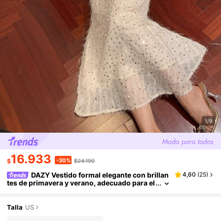
1/9
16.933
-30%
$
$24.190
DAZY Vestido formal elegante con brillan
4,60
(
25
)
tes de primavera y verano, adecuado para el
Día de San Valentín, boda, fiesta, banquete,
vestido blanco midi ajustado para mujer, vestid
o brillante de verano
Talla
US