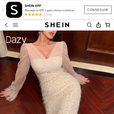
SHEIN APP
×
CONSEGUIR
Descarga la APP y gana ofertas exclusivas
(1,319)