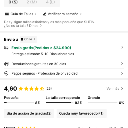
0
(S)
2
(M)
4
(L)
Guía de Tallas
Verificar mi tamaño
Dazy sigue tallas asiáticas y es más pequeña que SHEIN.
¿No es tu talla? Dinos
Envío a
Chile
Envío gratis(Pedidos ≥ $24.990)
Entrega estimada:
5-10 Días laborables
Devoluciones gratuitas en 30 días
Pagos seguros · Protección de privacidad
4,60
(25)
Ver más
Pequeña
La talla corresponde
Grande
8%
92%
0%
día de acción de gracias
(2)
Queda muy favorecedor
(1)