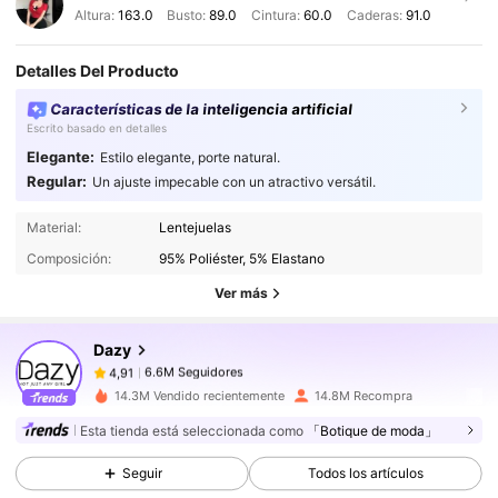
Altura:
163.0
Busto:
89.0
Cintura:
60.0
Caderas:
91.0
Detalles Del Producto
Características de la inteligencia artificial
Escrito basado en detalles
Elegante:
Estilo elegante, porte natural.
Regular:
Un ajuste impecable con un atractivo versátil.
6.6M Seguidores
4,91
Material:
Lentejuelas
Composición:
95% Poliéster, 5% Elastano
6.6M Seguidores
4,91
Ver más
Dazy
6.6M Seguidores
4,91
j***a
pagó
Hace 1 día
14.3M Vendido recientemente
14.8M Recompra
6.6M Seguidores
4,91
Esta tienda está seleccionada como
「Botique de moda」
Seguir
Todos los artículos