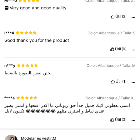
M***0
Color: Albaricoque / Talla: XL
Very
good
and
good
quality
Útil
(2)
l***4
Color: Albaricoque / Talla: S
Good
thank
you
for
the
product
Útil
(0)
n***y
Color: Albaricoque / Talla: M
يجنن
نفس
الصورة
بالضبط
Útil
(1)
f***a
Color: Albaricoque / Talla: XL
اتمنى
تعطوني
لايك
جميل
جداً
حق
زبوناتي
ما
اكدر
افتحها
و
اتمنى
يصير
لايك
تكفون
😭😭😭😭😭😭
مثلهم
اشتري
و
نقاط
عندي
Útil
(3)
Modelar es vestir:
M