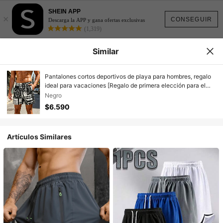
SHEIN APP
×
CONSEGUIR
Descarga la APP y gana ofertas exclusivas
(1,319)
Similar
Pantalones cortos deportivos de playa para hombres, regalo
ideal para vacaciones [Regalo de primera elección para el
Día del Padre] Deportes
Negro
$6.590
Artículos Similares