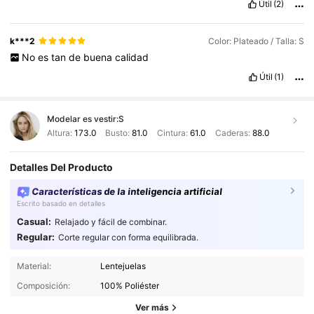
Útil
(2)
k***2
Color: Plateado / Talla: S
No
es
tan
de
buena
calidad
Útil
(1)
Modelar es vestir:
S
Altura:
173.0
Busto:
81.0
Cintura:
61.0
Caderas:
88.0
Detalles Del Producto
Características de la inteligencia artificial
Escrito basado en detalles
Casual:
Relajado y fácil de combinar.
Regular:
Corte regular con forma equilibrada.
3M Seguidores
4,88
Material:
Lentejuelas
Composición:
100% Poliéster
3M Seguidores
4,88
Ver más