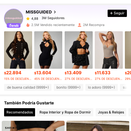
MISSGUIDED
Seguir
3M Seguidores
4,88
l***a
pagó
Hace 1 día
2.5M Vendido recientemente
2M Recompra
3M Seguidores
4,88
3M Seguidores
4,88
3M Seguidores
4,88
22.894
13.604
13.409
11.633
2
$
$
$
$
$
15% DE DESCUENTO
45% DE DESCUENTO
27% DE DESCUENTO
27% DE DESCUENTO
3M Seguidores
4,88
de buena calidad (9999+)
bonito (9999+)
lo adoro (9999+)
suav
También Podría Gustarte
3M Seguidores
4,88
Recomendados
Ropa Interior y Ropa de Dormir
Joyas & Relojes
3M Seguidores
4,88