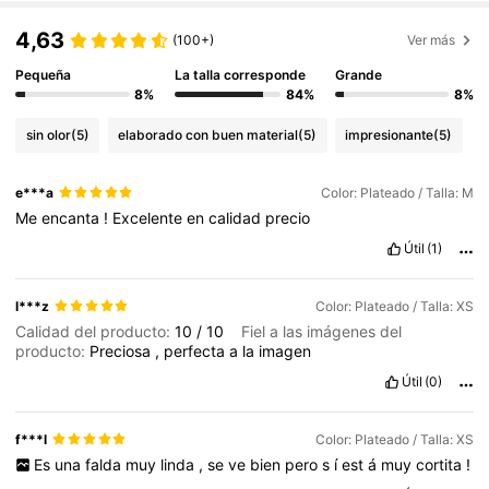
4,63
(100+)
Ver más
Pequeña
La talla corresponde
Grande
8%
84%
8%
sin olor
(5)
elaborado con buen material
(5)
impresionante
(5)
e***a
Color: Plateado / Talla: M
Me
encanta
!
Excelente
en
calidad
precio
Útil
(1)
l***z
Color: Plateado / Talla: XS
Calidad del producto:
10
/
10
Fiel a las imágenes del
producto:
Preciosa
,
perfecta
a
la
imagen
Útil
(0)
f***l
Color: Plateado / Talla: XS
Es
una
falda
muy
linda
,
se
ve
bien
pero
s
í
est
á
muy
cortita
!