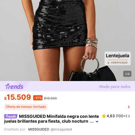
1/6
15.509
-17%
$
$18.685
Oferta de tiempo limitado
MISSGUIDED Minifalda negra con lente
4,63
(
100+
)
juelas brillantes para fiesta, club nocturn
o, noche, con brillo, ajustada, de cintura a
Diseñado por
MISSGUIDED
@missguided
lta, para ocasiones especiales y celebracione