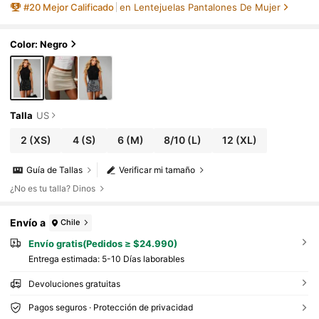
s
#
20
Mejor Calificado
en Lentejuelas Pantalones De Mujer
Color: Negro
Talla
US
2
(XS)
4
(S)
6
(M)
8/10
(L)
12
(XL)
Guía de Tallas
Verificar mi tamaño
¿No es tu talla? Dinos
Envío a
Chile
Envío gratis(Pedidos ≥ $24.990)
Entrega estimada:
5-10 Días laborables
Devoluciones gratuitas
Pagos seguros · Protección de privacidad