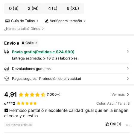
0
(S)
2
(M)
4
(L)
6
(XL)
Guía de Tallas
Verificar mi tamaño
¿No es tu talla? Dinos
Envío a
Chile
Envío gratis(Pedidos ≥ $24.990)
Entrega estimada:
5-10 Días laborables
Devoluciones gratuitas
Pagos seguros · Protección de privacidad
4,91
(1000+)
Ver más
d***2
Color: Azul / Talla: S
Hermoso
pantal
ó
n
excelente
calidad
igual
que
en
la
imagen
el
color
y
el
estilo
Útil
(0)
del mismo artículo