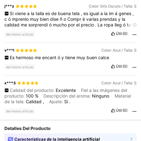
j***z
Color: Gris Oscuro / Talla: S
Si
viene
a
la
talla
es
de
buena
tela
,
es
igual
a
la
im
á
genes
,
c
ó
mprenlo
muy
bien
dise
ñ
o
Compr
é
varias
prendas
y
la
calidad
me
sorprendi
ó
mucho
por
el
precio
.
La
ropa
lleg
ó
tal
como
se
ve
í
a
en
las
fotos
y
las
tallas
coincidieron
con
la
gu
í
a
.
Útil
(0)
del mismo artículo
El
env
í
o
fue
r
á
pido
y
todo
ven
í
a
bien
empacado
.
Adem
á
s
,
encontr
é
much
í
sima
variedad
de
estilos
para
elegir
.
Sin
duda
volver
í
a
a
comprar
porque
tuve
una
muy
buena
experiencia
.
v***l
Color: Azul / Talla: S
Es
hermoso
me
encant
ó
y
tiene
muy
buen
calce
Útil
(0)
del mismo artículo
x***3
Color: Azul / Talla: S
Calidad del producto:
Excelente
Fiel a las imágenes del
producto:
100
%
Descripción del aroma:
Ninguno
Material
de la tela:
Calidad
,
Ajuste:
Si
.
Útil
(0)
del mismo artículo
Detalles Del Producto
Características de la inteligencia artificial