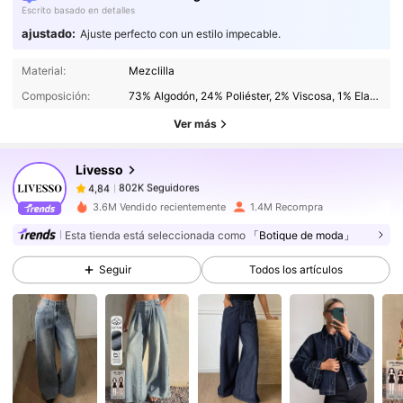
Escrito basado en detalles
ajustado:
Ajuste perfecto con un estilo impecable.
802K Seguidores
4,84
Material:
Mezclilla
Composición:
73% Algodón, 24% Poliéster, 2% Viscosa, 1% Elastano
802K Seguidores
4,84
Ver más
Livesso
802K Seguidores
4,84
j***8
pagó
Hace 1 día
3.6M Vendido recientemente
1.4M Recompra
Esta tienda está seleccionada como
「Botique de moda」
802K Seguidores
4,84
Seguir
Todos los artículos
802K Seguidores
4,84
802K Seguidores
4,84