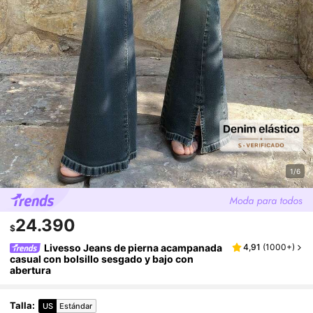
1/6
24.390
$
Livesso Jeans de pierna acampanada
4,91
(
1000+
)
casual con bolsillo sesgado y bajo con
abertura
Talla
:
US
Estándar