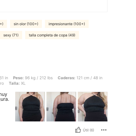
+)
sin olor (100+)
impresionante (100+)
sexy (71)
talla completa de copa (49)
96 kg / 212 lbs, Caderas: 121 cm / 48 in, Cintura: 100 cm / 39 in, Busto: 115 cm / 
61 in
Peso:
96 kg / 212 lbs
Caderas:
121 cm / 48 in
ro
Talla:
XL
 muy
gura.
Útil (6)