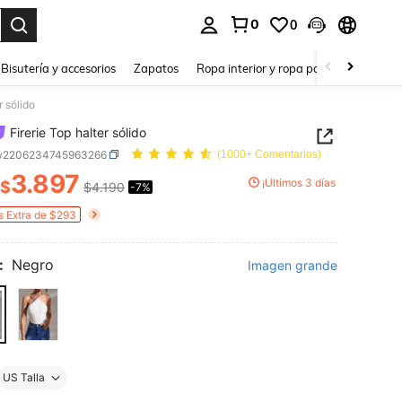
0
0
a. Press Enter to select.
Bisutería y accesorios
Zapatos
Ropa interior y ropa para dormir
Ho
r sólido
Firerie Top halter sólido
w2206234745963266
(1000+ Comentarios)
3.897
¡Últimos 3 días
$
$4.190
-7%
ICE AND AVAILABILITY
s Extra de $293
:
Negro
Imagen grande
US Talla