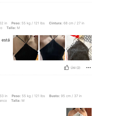
55 kg / 121 lbs, Cintura: 68 cm / 27 in, Caderas: 96 cm / 38 in, Busto: 84 cm / 33 
62 in
Peso:
55 kg / 121 lbs
Cintura:
68 cm / 27 in
ro
Talla:
M
 está
Útil (2)
 55 kg / 121 lbs, Busto: 95 cm / 37 in, Cintura: 72 cm / 28 in, Caderas: 102 cm / 40
63 in
Peso:
55 kg / 121 lbs
Busto:
95 cm / 37 in
anco
Talla:
M