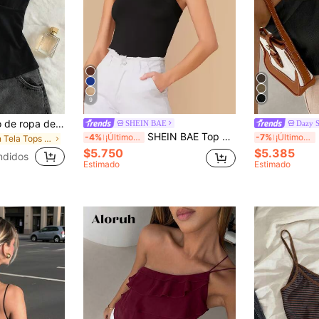
9
IslaSuriya Conjunto de ropa de mujer, Blusa de mujer, Camiseta sin mangas casual, Ahora, Blusas de moda, Tops estilo Y2K, Ropa estilo Y2K, Estampado floral, Blusa con estilo chino
SHEIN BAE
Dazy 
SHEIN BAE Top halter delgado unicolor con tiras cruzadas
D
-4%
¡Últimos 3 días
-7%
¡Últimos 3 días
en Tela Tops de mujer
$5.750
$5.385
ndidos
Estimado
Estimado