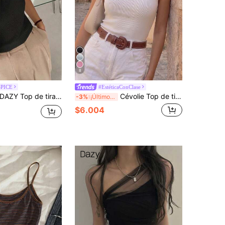
8
SPICE
#EstéticaConClase
AZY Top de tirantes ajustado sin mangas con textura y torsión delantera de unicolor para mujer, top lindo de verano
Cévolie Top de tirantes sexy y ajustado con diseño de espalda descubierta
-3%
¡Últimos 3 días
$6.004