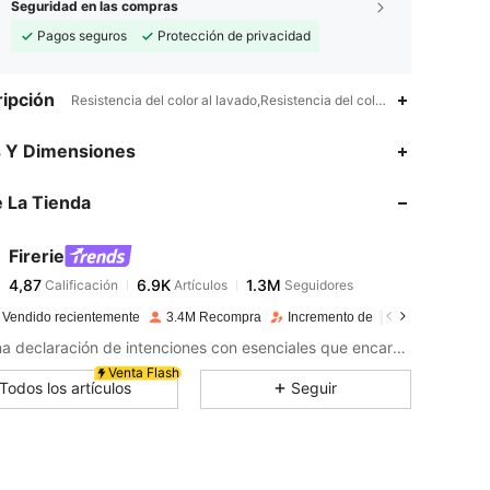
Seguridad en las compras
Pagos seguros
Protección de privacidad
ipción
Resistencia del color al lavado,Resistencia del color al frotamiento,Po
4,87
6.9K
1.3M
s Y Dimensiones
 La Tienda
4,87
6.9K
1.3M
Firerie
4,87
6.9K
1.3M
Calificación
Artículos
Seguidores
m***a
pagó
Hace 1 día
 Vendido recientemente
3.4M Recompra
Incremento de seguidores de 21
4,87
6.9K
1.3M
Haz una declaración de intenciones con esenciales que encarnan la confianza y la elegancia de la sofisticación moderna.
Venta Flash
Todos los artículos
Seguir
4,87
6.9K
1.3M
4,87
6.9K
1.3M