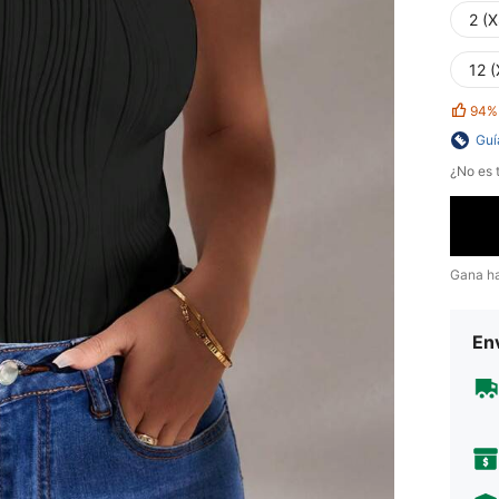
2 (X
12 (
94%
Guí
¿No es t
Gana h
Env