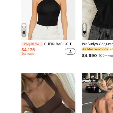
11
16
SHEIN BASICS Top de tirantes ajustado sólido, top casual
-7%
¡Últimos 3 días
$4.176
#2 Más vendidos
Estimado
$4.690
100+ ve