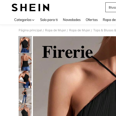
Blus
Use up 
Categorías
Solo para ti
Novedades
Ofertas
Ropa de
Página principal
Ropa de Mujer
Ropa de Mujer
Tops & Blusas 
/
/
/