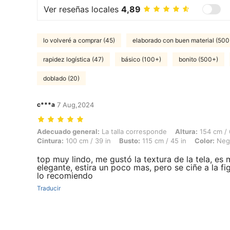
Ver reseñas locales
4,89
lo volveré a comprar (45)
elaborado con buen material (500
rapidez logística (47)
básico (100+)
bonito (500+)
doblado (20)
c***a
7 Aug,2024
Adecuado general: La talla corresponde, Altura: 154 cm / 61 in, Peso: 
Adecuado general:
La talla corresponde
Altura:
154 cm / 
Cintura:
100 cm / 39 in
Busto:
115 cm / 45 in
Color:
Neg
top muy lindo, me gustó la textura de la tela, es
elegante, estira un poco mas, pero se ciñe a la fi
lo recomiendo
Traducir