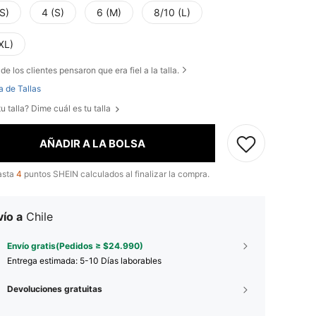
S)
4 (S)
6 (M)
8/10 (L)
XL)
de los clientes pensaron que era fiel a la talla.
a de Tallas
u talla? Dime cuál es tu talla
AÑADIR A LA BOLSA
asta
4
puntos SHEIN calculados al finalizar la compra.
ío a
Chile
Envío gratis(Pedidos ≥ $24.990)
Entrega estimada:
5-10 Días laborables
Devoluciones gratuitas