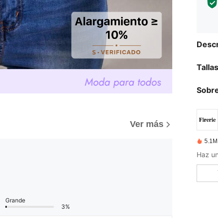
Descr
Talla
Sobre
)
Ver más
5.1M
Grande
3%