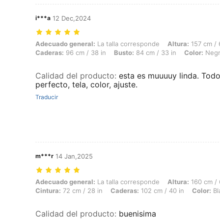
i***a
12 Dec,2024
Adecuado general: La talla corresponde, Altura: 157 cm / 62 in, Peso: 
Adecuado general:
La talla corresponde
Altura:
157 cm / 
Caderas:
96 cm / 38 in
Busto:
84 cm / 33 in
Color:
Neg
Calidad del producto
:
esta es muuuuy linda. Todo
perfecto, tela, color, ajuste.
Traducir
m***r
14 Jan,2025
Adecuado general: La talla corresponde, Altura: 160 cm / 63 in, Peso:
Adecuado general:
La talla corresponde
Altura:
160 cm / 
Cintura:
72 cm / 28 in
Caderas:
102 cm / 40 in
Color:
Bl
Calidad del producto
:
buenisima