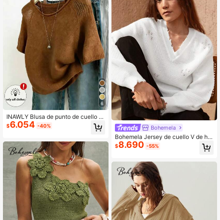
6
INAWLY Blusa de punto de cuello re
6.054
dondo de manga corta clásica
$
-40%
Bohemela
Bohemela Jersey de cuello V de ho
8.690
mbros caídos con diseño de desgarr
$
-55%
o