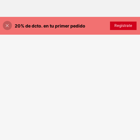
20% de dcto. en tu primer pedido
Regístrate
¡40% DE DESCUENTO!
AÑADIR A LA BOLSA