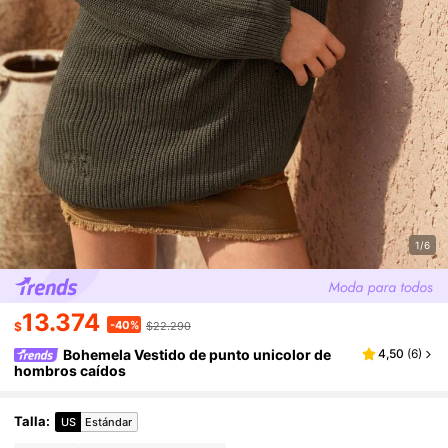
1/6
13.374
-40%
$
$22.290
Bohemela Vestido de punto unicolor de
4,50
(
6
)
hombros caídos
Talla
:
US
Estándar