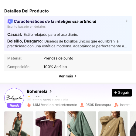
Detalles Del Producto
Características de la inteligencia artificial
Escrito basado en detalles
Casual:
Estilo relajado para el uso diario.
Bolsillo, Desgarro:
Diseños de bolsillos únicos que equilibran la
practicidad con una estética moderna, adaptándose perfectamente a
cada ocasión.
1.3M Seguidores
4,83
Material:
Prendas de punto
Composición:
100% Acrílico
1.3M Seguidores
4,83
Ver más
Bohemela
Seguir
1.3M Seguidores
4,83
z***o
pagó
Hace 1 día
1.8M Vendido recientemente
950K Recompra
Increment
1.3M Seguidores
4,83
1.3M Seguidores
4,83