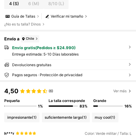
4
(S)
6
(M)
8/10
(L)
Guía de Tallas
Verificar mi tamaño
¿No es tu talla? Dinos
Envío a
Chile
Envío gratis(Pedidos ≥ $24.990)
Entrega estimada:
5-10 Días laborables
Devoluciones gratuitas
Pagos seguros · Protección de privacidad
4,50
(6)
Ver más
Pequeña
La talla corresponde
Grande
1%
83%
16%
impresionante
(1)
suficientemente largo
(1)
muy cool
(1)
h***r
Color: Verde militar / Talla: L