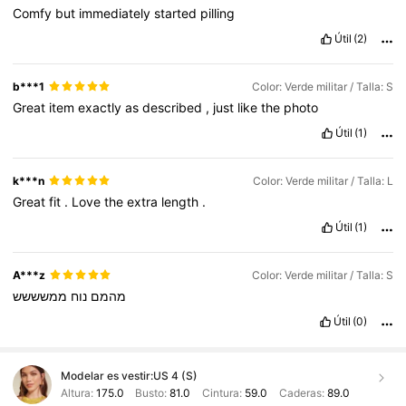
Comfy
but
immediately
started
pilling
Útil
(2)
b***1
Color: Verde militar / Talla: S
Great
item
exactly
as
described
,
just
like
the
photo
Útil
(1)
k***n
Color: Verde militar / Talla: L
Great
fit
.
Love
the
extra
length
.
Útil
(1)
A***z
Color: Verde militar / Talla: S
מהמם
נוח
ממשששש
Útil
(0)
Modelar es vestir:
US 4 (S)
Altura:
175.0
Busto:
81.0
Cintura:
59.0
Caderas:
89.0