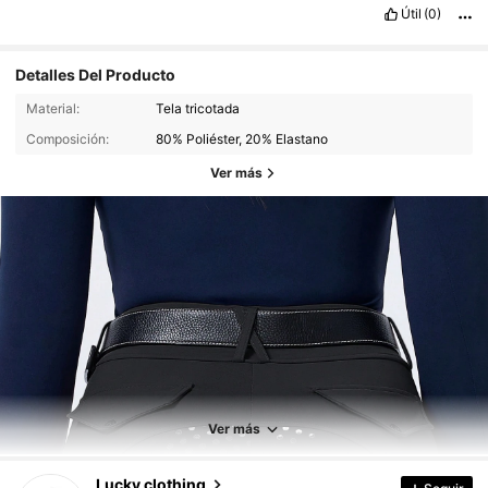
Útil
(0)
Detalles Del Producto
Material:
Tela tricotada
Composición:
80% Poliéster, 20% Elastano
Ver más
3.1K Seguidores
4,91
3.1K Seguidores
4,91
Ver más
3.1K Seguidores
4,91
Lucky clothing