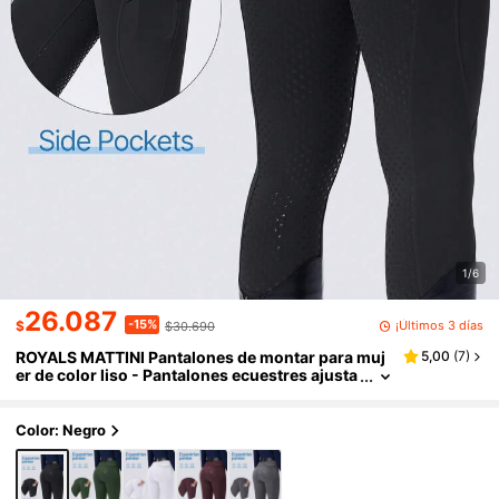
1/6
26.087
-15%
¡Últimos 3 días
$
$30.690
ROYALS MATTINI Pantalones de montar para muj
5,00
(
7
)
er de color liso - Pantalones ecuestres ajusta
dos de cintura alta, clásicos y versátiles, pant
alones profesionales para entrenamiento ecuestr
e (sin cinturón)
Color: Negro