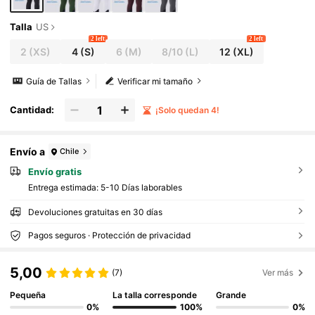
Talla
US
2 left
2 left
2
(XS)
4
(S)
6
(M)
8/10
(L)
12
(XL)
Guía de Tallas
Verificar mi tamaño
Cantidad:
¡Solo quedan 4!
Envío a
Chile
Envío gratis
Entrega estimada:
5-10 Días laborables
Devoluciones gratuitas en 30 días
Pagos seguros · Protección de privacidad
5,00
(7)
Ver más
Pequeña
La talla corresponde
Grande
0%
100%
0%