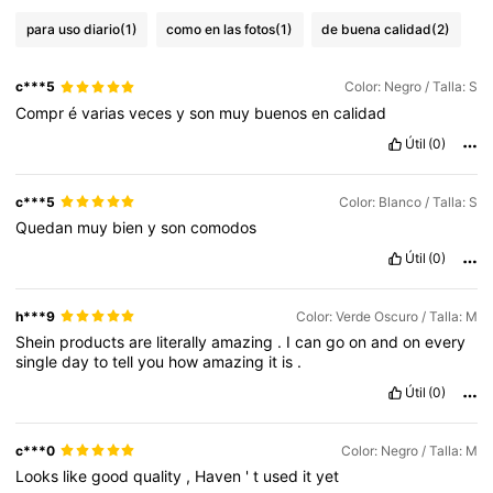
para uso diario
(1)
como en las fotos
(1)
de buena calidad
(2)
c***5
Color: Negro / Talla: S
Compr
é
varias
veces
y
son
muy
buenos
en
calidad
Útil
(0)
c***5
Color: Blanco / Talla: S
Quedan
muy
bien
y
son
comodos
Útil
(0)
h***9
Color: Verde Oscuro / Talla: M
Shein
products
are
literally
amazing
.
I
can
go
on
and
on
every
single
day
to
tell
you
how
amazing
it
is
.
Útil
(0)
c***0
Color: Negro / Talla: M
Looks
like
good
quality
,
Haven
'
t
used
it
yet