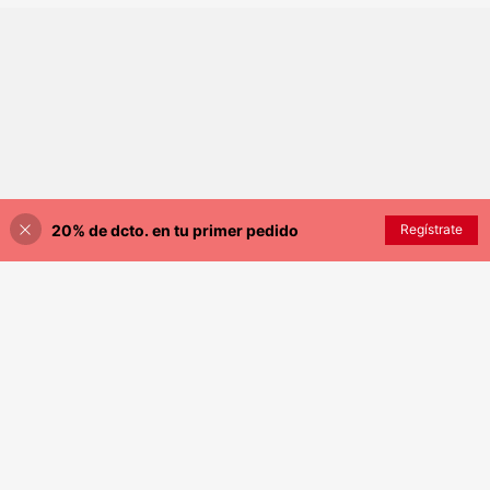
20% de dcto. en tu primer pedido
Regístrate
¡15% DE DESCUENTO!
AÑADIR A LA BOLSA