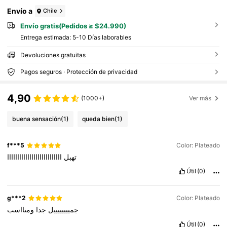
a, universidad, trabajo, negocios, desplazam
ientos, actividades al aire libre, viajes y excu
Envío a
Chile
rsiones. Regreso a la escuela
Envío gratis(Pedidos ≥ $24.990)
Entrega estimada:
5-10 Días laborables
Devoluciones gratuitas
Pagos seguros · Protección de privacidad
4,90
(1000+)
Ver más
buena sensación
(1)
queda bien
(1)
f***5
Color: Plateado
تهبل
ااااااااااااااااااااااااااا
Útil
(0)
g***2
Color: Plateado
جمييييييييل
جدا
ومنااسب
Útil
(0)