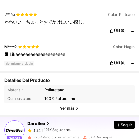
t***u
Color: Plateado
かわいい！ちょっとおでかけにいい感じ。
Útil
(0)
M***9
Color: Negro
Likeeeeeeeeeeeeeeeeeeee
Útil
(0)
del mismo artículo
Detalles Del Producto
Material:
Poliuretano
101K Seguidores
4,84
Composición:
100% Poliuretano
Ver más
101K Seguidores
4,84
DareSee
Seguir
101K Seguidores
4,84
c***a
pagó
Hace 1 día
520K Vendido recientemente
52K Recompra