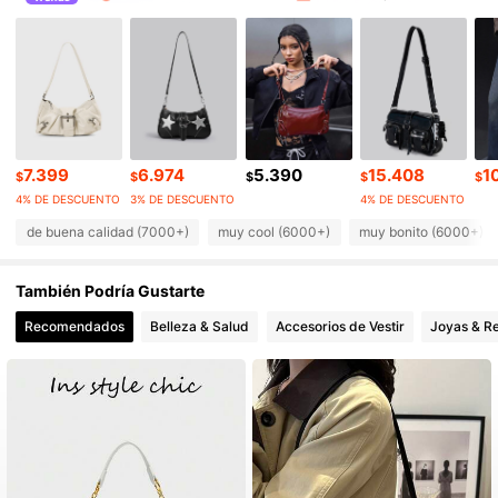
101K Seguidores
4,84
101K Seguidores
4,84
7.399
6.974
5.390
15.408
1
101K Seguidores
4,84
$
$
$
$
$
4% DE DESCUENTO
3% DE DESCUENTO
4% DE DESCUENTO
de buena calidad (7000+)
muy cool (6000+)
muy bonito (6000+)
101K Seguidores
4,84
También Podría Gustarte
101K Seguidores
4,84
Recomendados
Belleza & Salud
Accesorios de Vestir
Joyas & Re
101K Seguidores
4,84
101K Seguidores
4,84