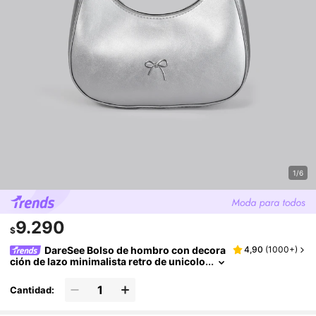
1/6
9.290
$
DareSee Bolso de hombro con decora
4,90
(
1000+
)
ción de lazo minimalista retro de unicolo
r, adecuado para compras, llevar la carte
ra, mujeres jóvenes, estudiantes universitari
Cantidad:
as, principiantes de carrera, trabajadores de
cuello blanco. También adecuado para oficin