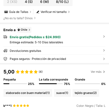
2
(XS)
4
(S)
6
(M)
8/10
(L)
Guía de Tallas
Verificar mi tamaño
¿No es tu talla? Dinos
Envío a
Chile
Envío gratis(Pedidos ≥ $24.990)
Entrega estimada:
5-10 Días laborables
Devoluciones gratuitas
Pagos seguros · Protección de privacidad
5,00
(4)
Ver más
Pequeña
La talla corresponde
Grande
25%
75%
0%
elaborado con buen material
(1)
suave
(1)
tejido grueso
(2)
k***1
Color: Negro / Talla: L