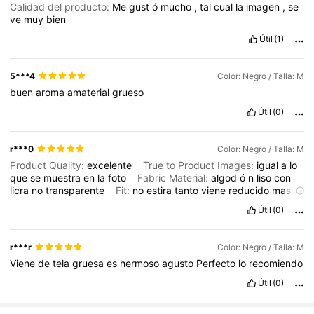
Calidad del producto:
Me
gust
ó
mucho
,
tal
cual
la
imagen
,
se
ve
muy
bien
Útil
(1)
5***4
Color: Negro / Talla: M
buen
aroma
amaterial
grueso
Útil
(0)
r***0
Color: Negro / Talla: M
Product Quality:
excelente
True to Product Images:
igual
a
lo
que
se
muestra
en
la
foto
Fabric Material:
algod
ó
n
liso
con
licra
no
transparente
Fit:
no
estira
tanto
viene
reducido
mas
la
blusa
recomiendo
pedir
una
talla
mas
est
á
muy
bien
buena
Útil
(0)
calidad
lo
recomiendo
mucho
👌☺️
r***r
Color: Negro / Talla: M
Viene
de
tela
gruesa
es
hermoso
agusto
Perfecto
lo
recomiendo
Útil
(0)