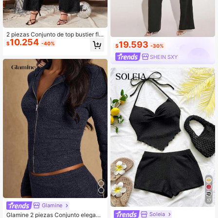
2 piezas Conjunto de top bustier flo
10.254
ral y pantalones de pierna acampan
19.593
$
-40%
$
-30%
ada cómodos para mujer
SHEIN SXY
17
Glamine
Soleia
Glamine 2 piezas Conjunto elegant