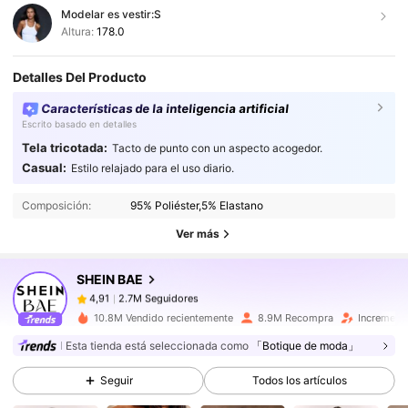
Modelar es vestir:
S
Altura:
178.0
Detalles Del Producto
Características de la inteligencia artificial
Escrito basado en detalles
Tela tricotada:
Tacto de punto con un aspecto acogedor.
2.7M Seguidores
4,91
Casual:
Estilo relajado para el uso diario.
Composición:
95% Poliéster,5% Elastano
2.7M Seguidores
4,91
Ver más
SHEIN BAE
2.7M Seguidores
4,91
c***u
pagó
Hace 1 día
10.8M Vendido recientemente
8.9M Recompra
Increment
2.7M Seguidores
4,91
Esta tienda está seleccionada como
「Botique de moda」
Seguir
Todos los artículos
2.7M Seguidores
4,91