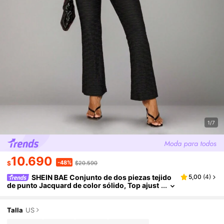
1/7
10.690
-48%
$
$20.590
SHEIN BAE Conjunto de dos piezas tejido
5,00
(
4
)
de punto Jacquard de color sólido, Top ajust
ado de tanque y pantalones acampanados de
cintura elástica en negro para primavera y veran
o, perfecto para cualquier salida casual y de mod
Talla
US
a.