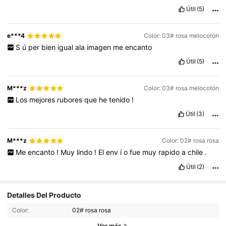
Útil
(5)
e***4
Color: 03# rosa melocotón
S
ú
per
bien
igual
ala
imagen
me
encanto
Útil
(5)
M***z
Color: 03# rosa melocotón
Los
mejores
rubores
que
he
tenido
!
Útil
(3)
M***z
Color: 02# rosa rosa
Me
encanto
!
Muy
lindo
!
El
env
í
o
fue
muy
rapido
a
chile
.
Útil
(2)
Detalles Del Producto
178K Seguidores
4,89
Color:
02# rosa rosa
Ver más