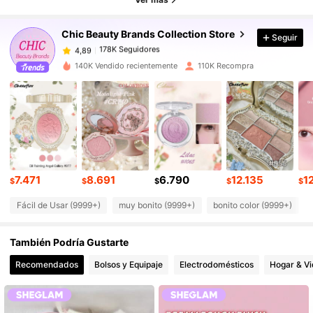
178K Seguidores
4,89
Chic Beauty Brands Collection Store
Seguir
178K Seguidores
4,89
c***s
pagó
Hace 1 día
140K Vendido recientemente
110K Recompra
178K Seguidores
4,89
178K Seguidores
4,89
178K Seguidores
4,89
7.471
8.691
6.790
12.135
12
$
$
$
$
$
Fácil de Usar (9999+)
muy bonito (9999+)
bonito color (9999+)
178K Seguidores
4,89
También Podría Gustarte
178K Seguidores
4,89
Recomendados
Bolsos y Equipaje
Electrodomésticos
Hogar & V
178K Seguidores
4,89