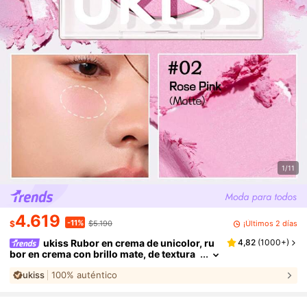
1/11
4.619
-11%
¡Últimos 2 días
$
$5.190
ukiss Rubor en crema de unicolor, ru
4,82
(
1000+
)
bor en crema con brillo mate, de textura
suave y delicada, no se pega, maquillaje
ukiss
100% auténtico
nude, de larga duración, paleta de maquillaje
todo en , cosmético de belleza facial
#
10
Más vendidos
en Maquillaje chino Rubor