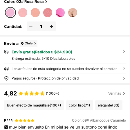
Color: 02# Rosa Rosa
Cantidad:
Envío a
Chile
Envío gratis(Pedidos ≥ $24.990)
Entrega estimada:
5-10 Días laborables
Los artículos de esta categoría no se pueden devolver ni cambiar
Pagos seguros · Protección de privacidad
4,82
(1000+)
Ver más
buen efecto de maquillaje
(100+)
color liso
(71)
elegante
(33)
P***i
Color: 09# Albaricoque Caramelo
muy
bien
envuelto
En
mi
piel
se
ve
un
subtono
coral
lindo