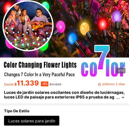
1/10
11.339
-3%
¡Últimos 2 días
$
$11.690
Desde
Luces de jardín solares oscilantes con diseño de luciérnagas,
luces LED de paisaje para exteriores IP65 a prueba de ag
ua con tallo flexible y diseño oscilante, grandes luces de
estaca oscilantes con encendido/apagado automático, adecu
adas para el patio, el jardín, el camino, la decoración navideñ
Tipo De Estilo
a
Luces solares para jardín