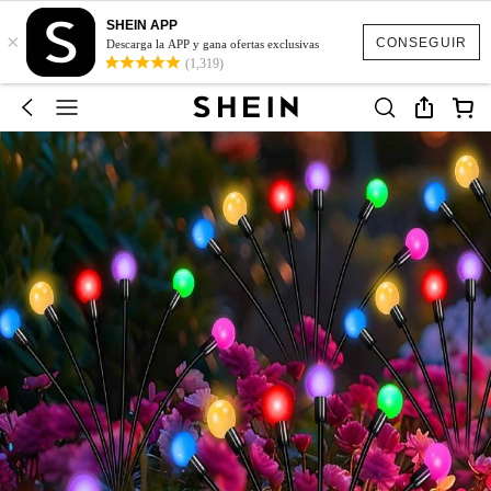
SHEIN APP
×
CONSEGUIR
Descarga la APP y gana ofertas exclusivas
(1,319)