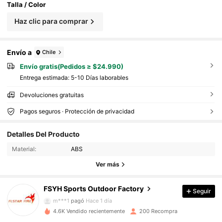
Talla / Color
Haz clic para comprar
Envío a
Chile
Envío gratis(Pedidos ≥ $24.990)
Entrega estimada:
5-10 Días laborables
Devoluciones gratuitas
Pagos seguros · Protección de privacidad
138 Seguidores
4,79
Detalles Del Producto
138 Seguidores
4,79
Material:
ABS
Ver más
138 Seguidores
4,79
FSYH Sports Outdoor Factory
Seguir
138 Seguidores
4,79
m***1
pagó
Hace 1 día
4.6K Vendido recientemente
200 Recompra
138 Seguidores
4,79