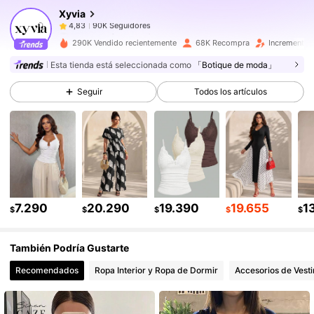
Xyvia
90K Seguidores
4,83
n***5
pagó
Hace 1 día
290K Vendido recientemente
68K Recompra
Incremento 
90K Seguidores
4,83
Esta tienda está seleccionada como
「Botique de moda」
Seguir
Todos los artículos
90K Seguidores
4,83
90K Seguidores
4,83
90K Seguidores
4,83
7.290
20.290
19.390
19.655
1
$
$
$
$
$
También Podría Gustarte
90K Seguidores
4,83
Recomendados
Ropa Interior y Ropa de Dormir
Accesorios de Vesti
90K Seguidores
4,83