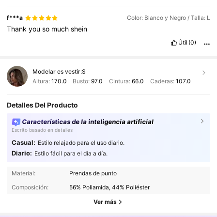
f***a
Color: Blanco y Negro / Talla: L
Thank
you
so
much
shein
Útil
(0)
Modelar es vestir:
S
Altura:
170.0
Busto:
97.0
Cintura:
66.0
Caderas:
107.0
Detalles Del Producto
Características de la inteligencia artificial
Escrito basado en detalles
Casual:
Estilo relajado para el uso diario.
Diario:
Estilo fácil para el día a día.
90K Seguidores
4,83
Material:
Prendas de punto
Composición:
56% Poliamida, 44% Poliéster
90K Seguidores
4,83
Ver más