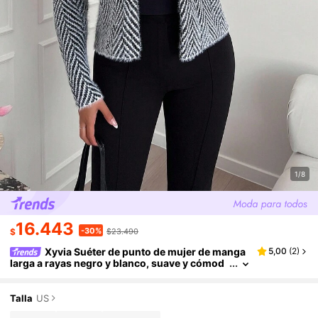
1/8
16.443
-30%
$
$23.490
Xyvia Suéter de punto de mujer de manga
5,00
(
2
)
larga a rayas negro y blanco, suave y cómod
o, de cachemira y visón, para uso diario y sex
y, otoño/invierno
Talla
US