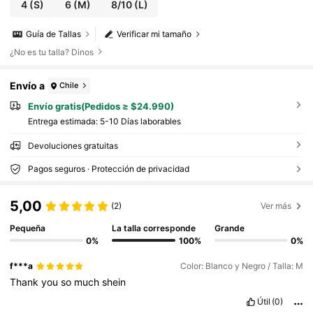
4
(S)
6
(M)
8/10
(L)
Guía de Tallas
Verificar mi tamaño
¿No es tu talla? Dinos
Envío a
Chile
Envío gratis(Pedidos ≥ $24.990)
Entrega estimada:
5-10 Días laborables
Devoluciones gratuitas
Pagos seguros · Protección de privacidad
5,00
(2)
Ver más
Pequeña
La talla corresponde
Grande
0%
100%
0%
f***a
Color: Blanco y Negro / Talla: M
Thank
you
so
much
shein
Útil
(0)