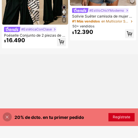
#EstiloChicYModerno
Solivie Suéter camisola de mujer pa
ra vacaciones casual con bloques d
6
#1 Más vendidos
en Multicolor Suéteres de mujer
e color y rayas, hombros descubiert
50+ vendidos
os
#EstéticaConClase
12.390
$
Poéselle Conjunto de 2 piezas de c
16.490
árdigan casual de rayas y top de pu
$
nto para mujer, para primavera/otoñ
o
20% de dcto. en tu primer pedido
Regístrate
¡30% DE DESCUENTO!
AÑADIR A LA BOLSA