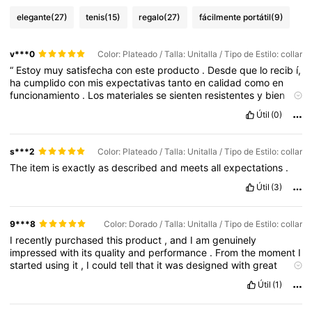
elegante
(27)
tenis
(15)
regalo
(27)
fácilmente portátil
(9)
v***0
Color: Plateado / Talla: Unitalla / Tipo de Estilo: collar
“
Estoy
muy
satisfecha
con
este
producto
.
Desde
que
lo
recib
í,
ha
cumplido
con
mis
expectativas
tanto
en
calidad
como
en
funcionamiento
.
Los
materiales
se
sienten
resistentes
y
bien
elaborados
,
lo
que
transmite
una
sensaci
ó
n
de
durabilidad
.
Útil
(0)
Adem
á
s
,
su
dise
ñ
o
es
pr
á
ctico
,
c
ó
modo
de
usar
y
cumple
perfectamente
con
la
funci
ó
n
para
la
que
fue
creado
.
La
relaci
ó
n
calidad
-
precio
me
parece
adecuada
,
ya
que
ofrece
s***2
Color: Plateado / Talla: Unitalla / Tipo de Estilo: collar
buenas
prestaciones
y
un
rendimiento
constante
.
Tambi
é
n
The
item
is
exactly
as
described
and
meets
all
expectations
.
destaco
que
lleg
ó
en
excelentes
condiciones
y
que
su
uso
ha
sido
sencillo
desde
el
primer
momento
.
Despu
é
s
de
utilizarlo
Útil
(3)
durante
un
tiempo
,
puedo
decir
que
ha
facilitado
varias
tareas
de
mi
d
í
a
a
d
í
a
y
ha
resultado
ser
una
compra
acertada
.
Considero
que
es
una
opci
ó
n
recomendable
para
quienes
9***8
Color: Dorado / Talla: Unitalla / Tipo de Estilo: collar
buscan
un
producto
funcional
,
confiable
y
de
buena
calidad
.
I
recently
purchased
this
product
,
and
I
am
genuinely
En
general
,
mi
experiencia
ha
sido
muy
positiva
y
lo
volver
í
a
a
impressed
with
its
quality
and
performance
.
From
the
moment
I
comprar
sin
dudarlo
.”
started
using
it
,
I
could
tell
that
it
was
designed
with
great
attention
to
detail
.
The
materials
feel
durable
and
premium
,
Útil
(1)
and
everything
works
exactly
as
expected
.
It
is
easy
to
use
,
reliable
,
and
has
exceeded
my
expectations
in
every
way
.
I