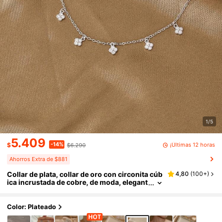
1/5
5.409
-14%
¡Últimas 12 horas
$
$6.290
Ahorros Extra de $881
Collar de plata, collar de oro con circonita cúb
4,80
(
100+
)
ica incrustada de cobre, de moda, elegant
e, minimalista, de lujo, adecuado para el u
so diario de las mujeres
Color: Plateado