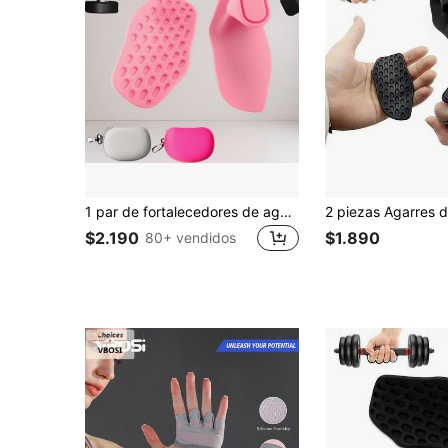
1 par de fortalecedores de agarre de color rosa, caja de tela rosa y gris, agarres de silicona para gimnasio para levantamiento de pesas, alternativa a los guantes deportivos para hombres, agarres antideslizantes para gimnasio y fitness para mujeres, almohadillas de agarre de goma para barra de gimnasio para dominadas, ideal para Navidad, perfecto para Acción de Gracias
$2.190
$1.890
80+ vendidos