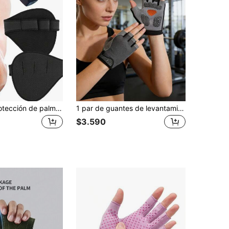
2/4 piezas Protección de palma, agarre de levantamiento de pesas de goma de cloropreno - Antideslizante, almohadilla de mano a prueba de sudor, alternativa a los guantes de fitness de gimnasio, utilizada para levantamiento de pesas, culturismo y levantamiento de pesas de fuerza, ya no sudar protección de palma de fitness
1 par de guantes de levantamiento de pesas para gimnasio, guantes de fitness de media uña para entrenamiento de culturismo, protección de la palma, adecuados para entrenamiento deportivo de hombres y mujeres, accesorios de gimnasio sin dedos, gimnasio, entrenamiento en casa, guantes de gimnasio, regalo perfecto para familia, amigos, parejas y el Día de San Valentín
$3.590