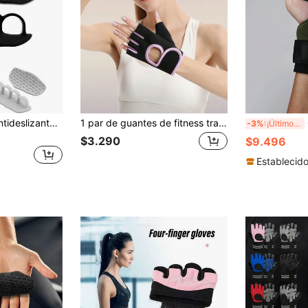
1 par de agarres antideslizantes para pesas de 4 agujeros para gimnasio, guantes de levantamiento de pesas para hombres y mujeres, de material de silicona suave para ejercitar los dedos, accesorios de entrenamiento de fitness compactos y portátiles, protector de manos para ejercicio, antideslizante y resistente al desgaste, adecuado para deportes y fitness, levantamiento de pesas, mancuernas, accesorios de gimnasio para levantar pesas
1 par de guantes de fitness transpirables unisex, adecuados para baloncesto, mancuernas, entrenamiento de levantamiento de pesas, barra de dominadas, ciclismo, guantes deportivos antideslizantes de media dedos para mujeres, accesorios de gimnasio, entrenamiento, fitness, ejercicio en casa
GO
-3%
¡Últimos 2 días
$3.290
$9.496
Establecid