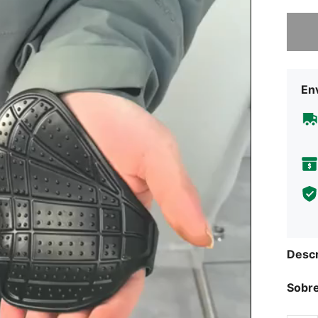
Lo sent
Env
Descr
Sobre