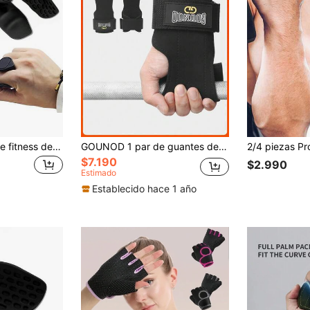
2 piezas Agarres de fitness de silicona, agarres de ejercicio de goma antideslizantes, protectores de muñeca, diseño cómodo, adecuado para entrenamiento en el gimnasio y ejercicio, levantamiento de pesas, peso muerto, pad de barra, agarres para dominadas
GOUNOD 1 par de guantes de soporte de muñeca de fibra ultrafina, antideslizantes y duraderos con protección para las manos para equipos de gimnasio, dominadas, bandas de asistencia para levantamiento de pesas, uso en fitness y deportes.
$7.190
$2.990
Estimado
Establecido hace 1 año