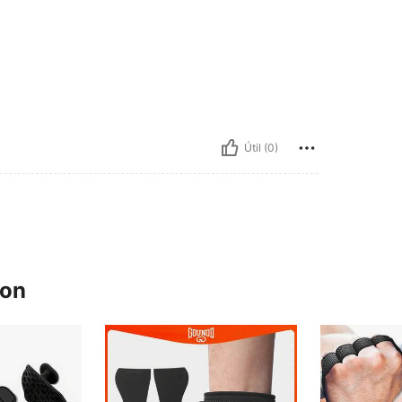
Útil (0)
ron