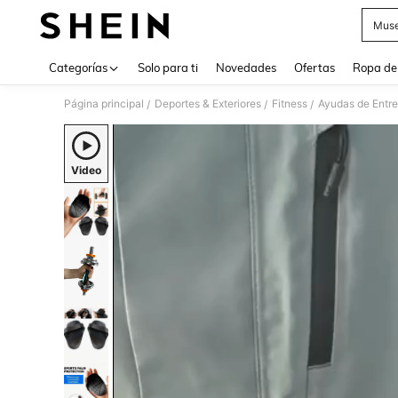
Muse
Use up 
Categorías
Solo para ti
Novedades
Ofertas
Ropa de
Página principal
Deportes & Exteriores
Fitness
Ayudas de Entr
/
/
/
Video