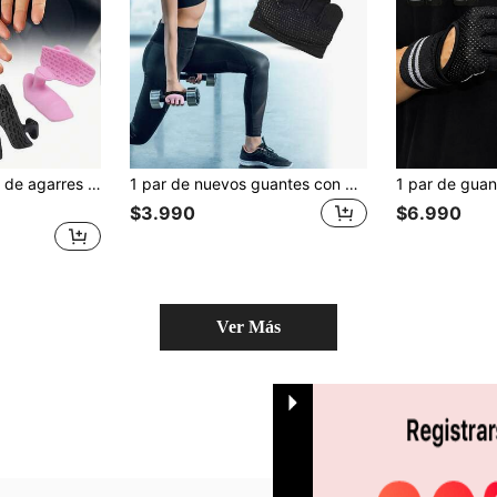
 de protección de palma resistentes al desgaste, cojín de palma anti-callos para mancuernas, levantamiento de pesas, entrenamiento de fitness en el gimnasio
1 par de nuevos guantes con 4 dedos transpirables y absorbentes para fitness, guantes con media palma de silicona antideslizante aptos para hombres y mujeres, levantamiento de pesas, mancuernas, yoga, deportes y entrenamiento en el gimnasio, accesorios de gimnasio
$3.990
$6.990
Ver Más