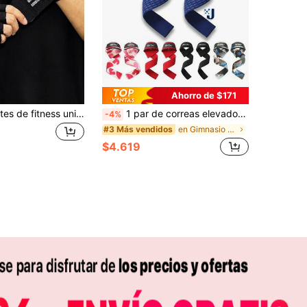
Ahorro de $171
1 par de guantes de fitness unisex de malla transpirable con soporte para la muñeca, guantes de gimnasio de medio dedo antideslizantes para un mejor agarre, guantes de entrenamiento de levantamiento de pesas adecuados para entrenamiento cruzado y fitness
1 par de correas elevadoras para pesas, muñequeras antideslizantes de silicona para entrenamiento de fuerza, agarre de mano para levantamiento de pesas, crossfit, soporte para muñecas, accesorios de gimnasio
-4%
en Gimnasio y fitness Accesorios para equipos de f
#3 Más vendidos
$4.619