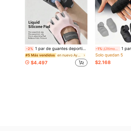
1 par de guantes deportivos profesionales de secado rápido para mujer, guantes de medio dedo, antideslizantes y amortiguadores para ciclismo, yoga y entrenamiento
1 par de agarres de mano antideslizantes de silicona, almohadillas
-2%
-1%
¡Últimos 2 días
Solo quedan 5
en nuevo Ayudas para el entrenamiento
#5 Más vendidos
$2.168
$4.497