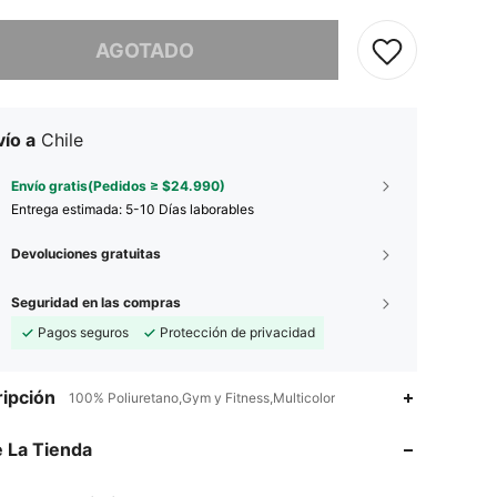
imos, este producto está agotado.
AGOTADO
ío a
Chile
Envío gratis(Pedidos ≥ $24.990)
Entrega estimada:
5-10 Días laborables
Devoluciones gratuitas
Seguridad en las compras
Pagos seguros
Protección de privacidad
ipción
100% Poliuretano,Gym y Fitness,Multicolor
4,68
428
2.6K
 La Tienda
4,68
428
2.6K