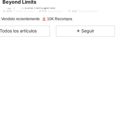
Beyond Limits
t***c
está navegando
4,68
428
2.6K
Calificación
Artículos
Seguidores
 Vendido recientemente
10K Recompra
4,68
428
2.6K
Todos los artículos
Seguir
4,68
428
2.6K
4,68
428
2.6K
4,68
428
2.6K
4,68
428
2.6K
4,68
428
2.6K