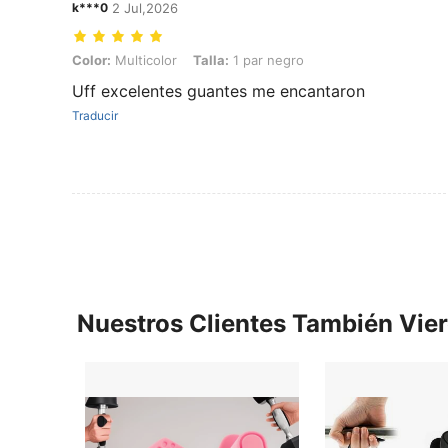
k***0
2 Jul,2026
Color: Multicolor, Talla: 1 par negro
Color:
Multicolor
Talla:
1 par negro
Uff excelentes guantes me encantaron
Traducir
Nuestros Clientes También Vie