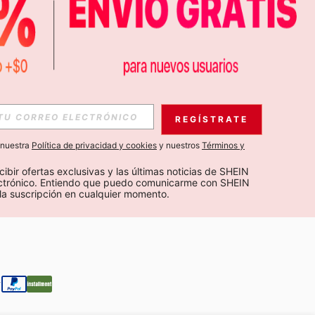
APP
S EXCLUSIVAS, PROMOCIONES Y NOTICIAS DE SHEIN
REGÍSTRATE
Suscribir
a nuestra
Política de privacidad y cookies
y nuestros
Términos y
Suscribirte
cibir ofertas exclusivas y las últimas noticias de SHEIN 
ectrónico. Entiendo que puedo comunicarme con SHEIN 
la suscripción en cualquier momento.
Suscribir