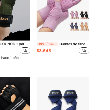
UNOD 1 par de muñequeras de estilo ligero y de múltiples colores para protección de la palma de la mano, ideales para gimnasio, levantamiento de pesas y fitness
Guantes de fitness unisex de media-dedo, guantes de ciclismo antideslizantes y transpirables, guantes de levantamiento de pesas ultra-ligeros, guantes deportivos con protección de palma amortiguadora, guantes de fitness de palma completa, adecuados para entrenamiento, deportes, gimnasio, ciclismo y otras ocasiones
-13%
¡Últimos 2 días
$3.645
o hace 1 año