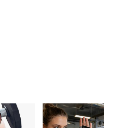
4,68
428
2.6K