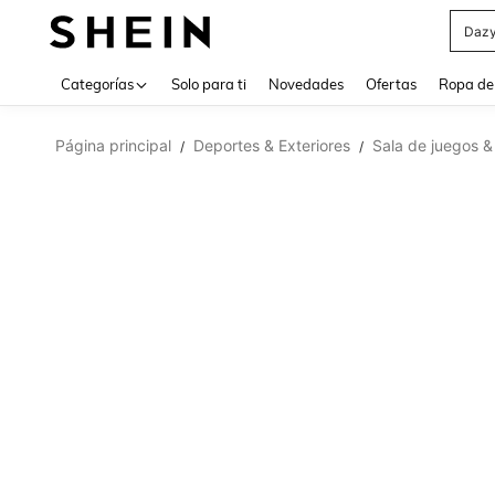
Daz
Use up 
Categorías
Solo para ti
Novedades
Ofertas
Ropa de
Página principal
Deportes & Exteriores
Sala de juegos &
/
/