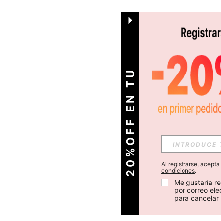
O
2
0
%
O
F
F
E
N
T
U
P
R
I
M
E
R
P
E
D
I
D
Al registrarse, acept
condiciones
.
Me gustaría re
por correo el
para cancelar 