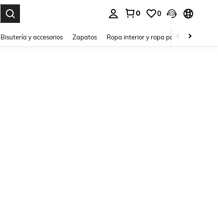
0
0
a. Press Enter to select.
Bisutería y accesorios
Zapatos
Ropa interior y ropa para dormir
Ho