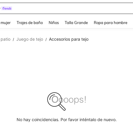
y
and down arrow keys to navigate search Búsqueda reciente and Busca y Encuentr
 mujer
Trajes de baño
Niños
Talla Grande
Ropa para hombre
 patio
Juego de tejo
Accesorios para tejo
/
/
No hay coincidencias. Por favor inténtalo de nuevo.