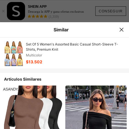
SHEIN APP
×
CONSEGUIR
Descarga la APP y gana ofertas exclusivas
(1,319)
Similar
Set Of 5 Women's Assorted Basic Casual Short-Sleeve T-
Shirts, Premium Knit
Multicolor
$13.502
Artículos Similares