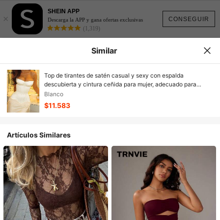
SHEIN APP
×
CONSEGUIR
Descarga la APP y gana ofertas exclusivas
(1,319)
Similar
Top de tirantes de satén casual y sexy con espalda
descubierta y cintura ceñida para mujer, adecuado para
vacaciones, playa, primavera/verano
Blanco
$11.583
Artículos Similares