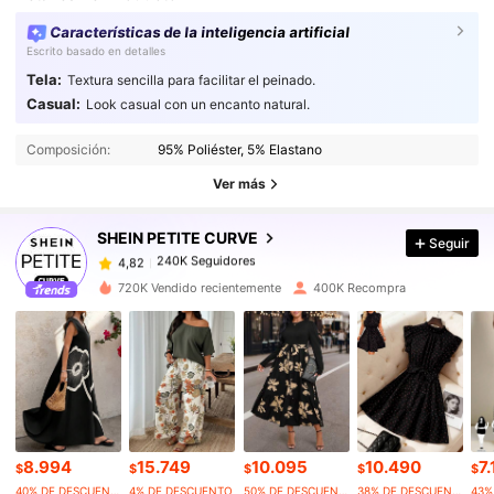
Características de la inteligencia artificial
Escrito basado en detalles
Tela:
Textura sencilla para facilitar el peinado.
Casual:
Look casual con un encanto natural.
240K Seguidores
4,82
Composición:
95% Poliéster, 5% Elastano
240K Seguidores
4,82
Ver más
SHEIN PETITE CURVE
Seguir
240K Seguidores
4,82
5***1
pagó
Hace 1 día
720K Vendido recientemente
400K Recompra
240K Seguidores
4,82
240K Seguidores
4,82
240K Seguidores
4,82
8.994
15.749
10.095
10.490
7
$
$
$
$
$
40% DE DESCUENTO
4% DE DESCUENTO
50% DE DESCUENTO
38% DE DESCUENTO