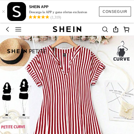
SHEIN APP
×
CONSEGUIR
Descarga la APP y gana ofertas exclusivas
(1,319)