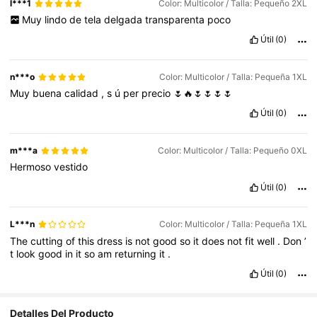
l***1
Color: Multicolor / Talla: Pequeño 2XL
Muy
lindo
de
tela
delgada
transparenta
poco
Útil
(0)
n***o
Color: Multicolor / Talla: Pequeña 1XL
Muy
buena
calidad
,
s
ú
per
precio
🌷🔥🌷🌷🌷🌷
Útil
(0)
m***a
Color: Multicolor / Talla: Pequeño 0XL
Hermoso
vestido
Útil
(0)
L***n
Color: Multicolor / Talla: Pequeña 1XL
The
cutting
of
this
dress
is
not
good
so
it
does
not
fit
well
.
Don
’
t
look
good
in
it
so
am
returning
it
.
Útil
(0)
Detalles Del Producto