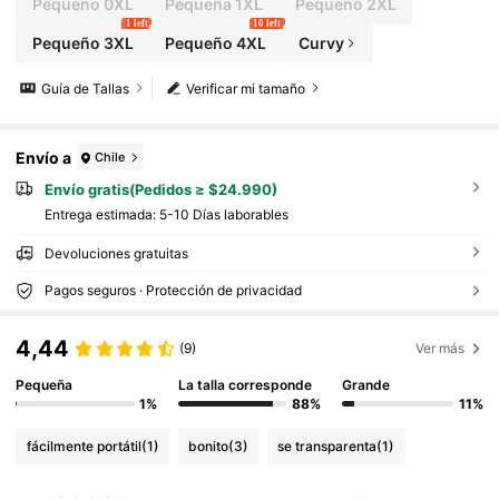
Pequeño 0XL
Pequeña 1XL
Pequeño 2XL
1 left
10 left
Pequeño 3XL
Pequeño 4XL
Curvy
Guía de Tallas
Verificar mi tamaño
Envío a
Chile
Envío gratis(Pedidos ≥ $24.990)
Entrega estimada:
5-10 Días laborables
Devoluciones gratuitas
Pagos seguros · Protección de privacidad
4,44
(9)
Ver más
Pequeña
La talla corresponde
Grande
1%
88%
11%
fácilmente portátil
(1)
bonito
(3)
se transparenta
(1)