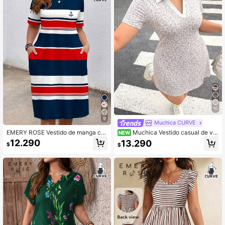
10
9
Muchica CURVE
EMERY ROSE Vestido de manga cor
Muchica Vestido casual de ver
NEW
ta con cuello redondo, bloques de c
ano con estampado de leopardo par
12.290
13.290
$
$
olor y rayas, talla grande
a tallas grandes