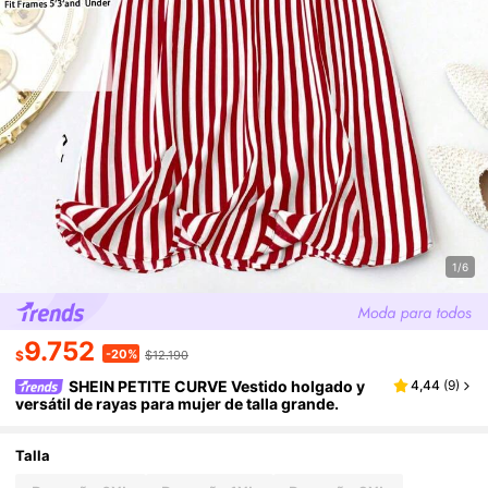
1/6
9.752
-20%
$
$12.190
SHEIN PETITE CURVE Vestido holgado y
4,44
(
9
)
versátil de rayas para mujer de talla grande.
Talla