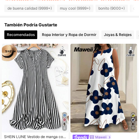
240K Seguidores
4,82
de buena calidad (9999+)
muy cool (9999+)
bonito (9000+)
que
También Podría Gustarte
240K Seguidores
4,82
Recomendados
Ropa Interior y Ropa de Dormir
Joyas & Relojes
240K Seguidores
4,82
240K Seguidores
4,82
240K Seguidores
4,82
6
13
SHEIN LUNE Vestido de manga cort
Maweii