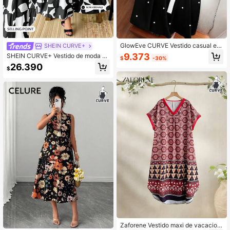
GlowEve CURVE Vestido casual ele
SHEIN CURVE+
gante sin mangas de talla grande c
9.373
SHEIN CURVE+ Vestido de moda pa
$
-30%
on bloques de color
ra mujer talla grande con estampad
26.390
$
o integral para ir al trabajo en otoño
Zaforene Vestido maxi de vacacion