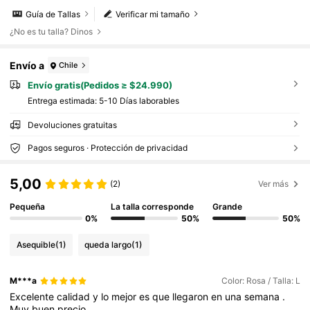
Guía de Tallas
Verificar mi tamaño
¿No es tu talla? Dinos
Envío a
Chile
Envío gratis(Pedidos ≥ $24.990)
Entrega estimada:
5-10 Días laborables
Devoluciones gratuitas
Pagos seguros · Protección de privacidad
5,00
(2)
Ver más
Pequeña
La talla corresponde
Grande
0%
50%
50%
Asequible
(1)
queda largo
(1)
M***a
Color: Rosa / Talla: L
Excelente
calidad
y
lo
mejor
es
que
llegaron
en
una
semana
.
Muy
buen
precio