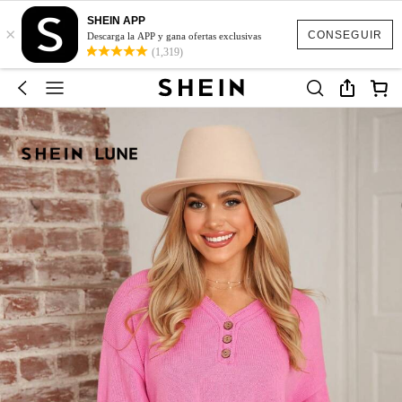
SHEIN APP
×
CONSEGUIR
Descarga la APP y gana ofertas exclusivas
(1,319)