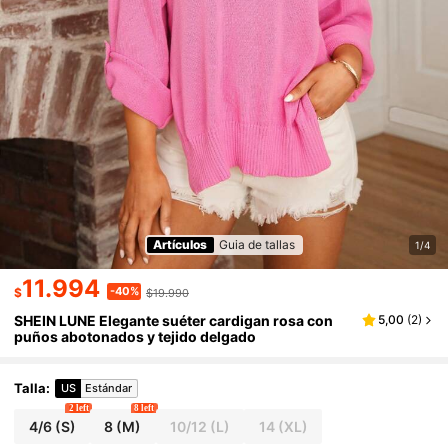
Artículos
Guia de tallas
1/4
11.994
-40%
$
$19.990
SHEIN LUNE Elegante suéter cardigan rosa con
5,00
(
2
)
puños abotonados y tejido delgado
Talla
:
US
Estándar
2 left
8 left
4/6
(S)
8
(M)
10/12
(L)
14
(XL)