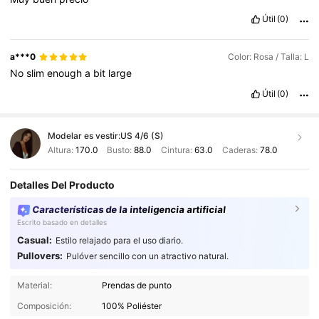
Útil
(0)
a***0
Color: Rosa / Talla: L
No
slim
enough
a
bit
large
Útil
(0)
Modelar es vestir:
US 4/6 (S)
Altura:
170.0
Busto:
88.0
Cintura:
63.0
Caderas:
78.0
Detalles Del Producto
Características de la inteligencia artificial
Escrito basado en detalles
Casual:
Estilo relajado para el uso diario.
Pullovers:
Pulóver sencillo con un atractivo natural.
Material:
Prendas de punto
1M Seguidores
4,91
Composición:
100% Poliéster