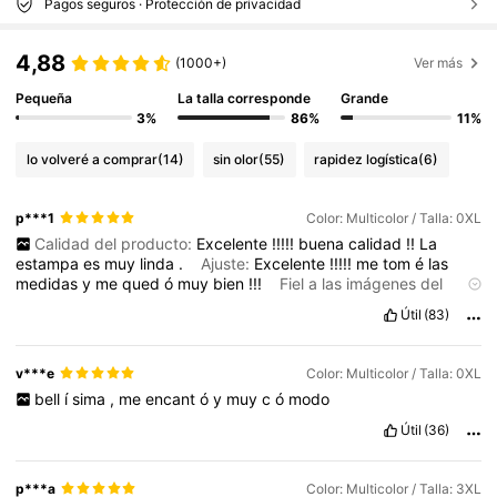
Pagos seguros · Protección de privacidad
4,88
(1000+)
Ver más
Pequeña
La talla corresponde
Grande
3%
86%
11%
lo volveré a comprar
(14)
sin olor
(55)
rapidez logística
(6)
p***1
Color: Multicolor / Talla: 0XL
Calidad del producto:
Excelente
!!!!!
buena
calidad
!!
La
estampa
es
muy
linda
.
Ajuste:
Excelente
!!!!!
me
tom
é
las
medidas
y
me
qued
ó
muy
bien
!!!
Fiel a las imágenes del
producto:
siiiiii
igual
a
las
fotos
.
estoy
enamorada
de
esta
Útil
(83)
prenda
,
compr
é
con
mucho
miedo
pero
si
te
gu
í
as
con
las
medidas
te
va
a
quedar
bien
.
mido
156
cm
,
peso
80
kg
y
mido
cintura
90
cm
y
cadera
120
cm
.
compr
é
0XL
yme
quedo
v***e
Color: Multicolor / Talla: 0XL
muy
bien
,
hasta
para
2
cm
m
á
s
va
bien
de
cadera
inclusive
bell
í
sima
,
me
encant
ó
y
muy
c
ó
modo
ya
que
no
me
quedo
muy
ajustado
.
la
tela
es
r
í
gida
,,
no
es
elastizado
.
En
la
parte
de
atr
á
s
la
cintura
lleva
el
á
stico
.
Útil
(36)
Descripción del aroma:
Sin
olor
p***a
Color: Multicolor / Talla: 3XL