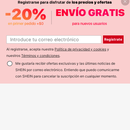
con botones y abertura asimétrica p
21.790
$
ara mujer talla grande, falda ajustad
a sexy tipo ajustado
Regístrate
Al registrarse, acepta nuestra
Política de privacidad y cookies
y
nuestros
Términos y condiciones
.
Me gustaría recibir ofertas exclusivas y las últimas noticias de
SHEIN por correo electrónico. Entiendo que puedo comunicarme
¡15% DE DESCUENTO!
AÑADIR A LA BOLSA
con SHEIN para cancelar la suscripción en cualquier momento.
#Energía de ídolo
#MessyChic
SHEIN MOD Pantalones vaqueros a
nchos casuales y sueltos de talla gr
SHEIN MOD Pantalones vaqueros r
28.300
$
-16%
Estimado
ande para mujer con bolsillos con e
ectos informales y sueltos de talla g
28.959
strellas y bordes deshilachados
$
-17%
Estimado
rande, estampado de leopardo