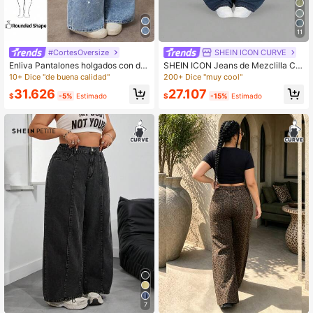
11
#CortesOversize
SHEIN ICON CURVE
Enliva Pantalones holgados con dia
SHEIN ICON Jeans de Mezclilla Ca
mantes lavados y aplicaciones, esti
suales y Versátiles para Uso Diario
10+ Dice "de buena calidad"
200+ Dice "muy cool"
lo veraniego, fluidos, Y2K, streetwe
para Mujeres Talla Grande con Bols
31.626
27.107
ar, para graduación, aeropuerto, esti
illo y Botón
$
-5%
Estimado
$
-15%
Estimado
lo old money, talla grande
7