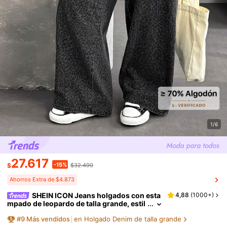
1/6
27.617
-15%
$
$32.490
Ahorros Extra de $4.873
SHEIN ICON Jeans holgados con esta
4,88
(
1000+
)
mpado de leopardo de talla grande, estil
o casual de Y2K
#
9
Más vendidos
en Holgado Denim de talla grande