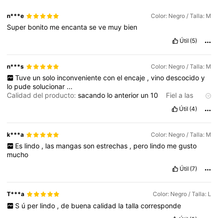
n***e
Color: Negro / Talla: M
Super
bonito
me
encanta
se
ve
muy
bien
Útil
(5)
n***s
Color: Negro / Talla: M
Tuve
un
solo
inconveniente
con
el
encaje
,
vino
descocido
y
lo
pude
solucionar
...
Calidad del producto:
sacando
lo
anterior
un
10
Fiel a las
imágenes del producto:
super
parecido
,
la
parte
de
la
cola
(
atr
Útil
(4)
á
s
)
es
ancha
,
no
es
angosta
.
Me
ped
í
un
M
y
me
queda
un
poco
grande
,
pero
fue
error
mio
!
Por
no
confiar
,
CONFIEN
EN
LOS
TALLES
k***a
Color: Negro / Talla: M
Es
lindo
,
las
mangas
son
estrechas
,
pero
lindo
me
gusto
mucho
Útil
(7)
T***a
Color: Negro / Talla: L
S
ú
per
lindo
,
de
buena
calidad
la
talla
corresponde