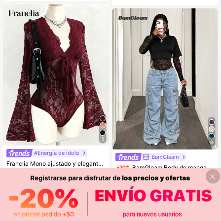
5
6
#Energía de ídolo
BamGleam
Franclia Mono ajustado y elegante para mujer con escote profundo en V, mangas acampanadas, cuello y mangas con adornos de encaje, cierre delantero con cordones, de tela de encaje gris, para el Día de San Valentín, elegante, para fiesta, playa, salida, estilo millenial, cumpleaños, color burdeos, sexy
BamGleam Body de manga larga y encaje sexy para mujer
-20%
12.890
$
100+ vendidos
9.832
$
Mostrar artículos similares con stock
Ver todo