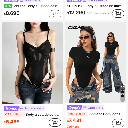
Coolane Body ajustado de encaje negro estilo Y2K sexy para mujer, para festival de música de verano y discoteca
SHEIN BAE Body ajustado de unicolor minimalista para uso casual y diario, verano
NEW
12.290
8.690
$
200+ vendidos
$
5
Coolane
Top dazzle
Coolane Body con textura de punto para mujer, estilo urbano otoñal Y2K
-7%
Últimas 11 hrs
Body ajustado de unicolor con escote en V sexy y parches de malla
-25%
Últimas 11 hrs
7.431
6.495
$
$
Estimado