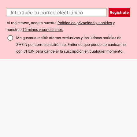
Regístrate
Al registrarse, acepta nuestra
Política de privacidad y cookies
y
nuestros
Términos y condiciones
.
Me gustaría recibir ofertas exclusivas y las últimas noticias de
Lo sentimos, este producto está agotado.
SHEIN por correo electrónico. Entiendo que puedo comunicarme
AGOTADO
con SHEIN para cancelar la suscripción en cualquier momento.
7
SHEIN Franclia Body de mujer sexy y ajustado sin tirantes con rayas de moda
SHEIN BAE
5.290
$
80+ vendidos
SHEIN BAE Tops de manga larga con cuello asimétrico de malla y plisado, para otoño/invierno
12.890
$