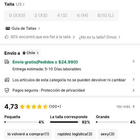
Talla
US
0
(XXS)
2
(XS)
4
(S)
6
(M)
8/10
(L)
Guía de Tallas
92%
encontró que era fiel a la talla
¿No es tu talla? Dinos
Envío a
Chile
Envío gratis(Pedidos ≥ $24.990)
Entrega estimada:
5-10 Días laborables
Los artículos de esta categoría no se pueden devolver ni cambiar
Pagos seguros · Protección de privacidad
4,73
(100+)
Ver más
Pequeña
La talla corresponde
Grande
4%
92%
4%
lo volveré a comprar
(1)
rapidez logística
(3)
sexy
(3)