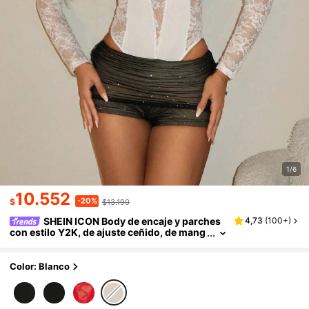
1/6
10.552
-20%
$
$13.190
SHEIN ICON Body de encaje y parches
4,73
(
100+
)
con estilo Y2K, de ajuste ceñido, de mang
a larga, con espalda descubierta y cintura
alta para mujeres
Color: Blanco