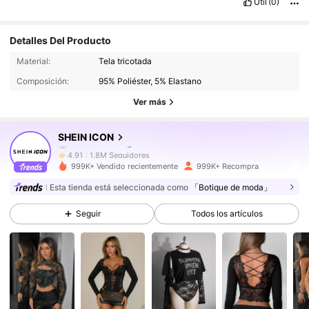
Útil
(0)
Detalles Del Producto
1.8M Seguidores
4,91
Material:
Tela tricotada
Composición:
95% Poliéster, 5% Elastano
Ver más
1.8M Seguidores
4,91
SHEIN ICON
1.8M Seguidores
4,91
999K+ Vendido recientemente
999K+ Recompra
Esta tienda está seleccionada como
「Botique de moda」
1.8M Seguidores
4,91
Seguir
Todos los artículos
1.8M Seguidores
4,91
1.8M Seguidores
4,91