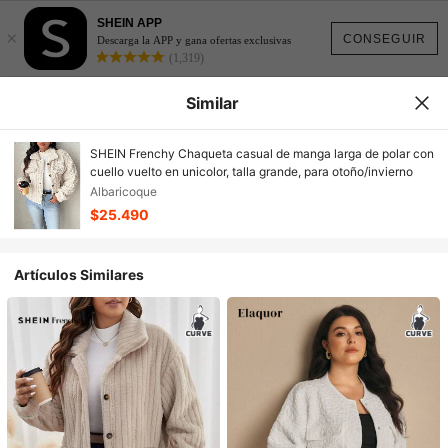
SHEIN APP
×
CONSEGUIR
Descarga la APP y gana ofertas exclusivas
(1,319)
Similar
SHEIN Frenchy Chaqueta casual de manga larga de polar con
cuello vuelto en unicolor, talla grande, para otoño/invierno
Albaricoque
$25.490
Artículos Similares