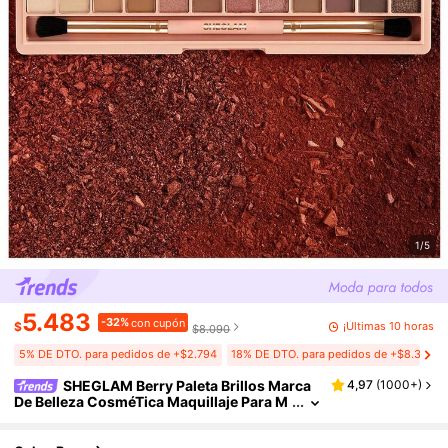
1/5
5.483
-32%
con cupón
¡Últimas 10 horas
$
$8.090
5% DE DTO. para pedidos de +$2.794
18% DE DTO. para pedidos de +$8.381
SHEGLAM Berry Paleta Brillos Marca
4,97
(
1000+
)
De Belleza CosméTica Maquillaje Para M
ujeres Y NiñAs