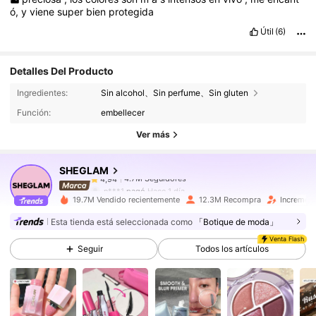
ó,
y
viene
super
bien
protegida
Útil
(6)
Detalles Del Producto
4.7M Seguidores
4,94
Ingredientes:
Sin alcohol、Sin perfume、Sin gluten
Función:
embellecer
4.7M Seguidores
4,94
Ver más
SHEGLAM
4.7M Seguidores
4,94
n***1
pagó
Hace 1 día
19.7M Vendido recientemente
12.3M Recompra
Increment
4.7M Seguidores
4,94
Esta tienda está seleccionada como
「Botique de moda」
Venta Flash
Seguir
Todos los artículos
4.7M Seguidores
4,94
4.7M Seguidores
4,94