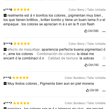
c***6
Color: Berry / Talla: Unitalla
realmente
est
á
n
bonitos
los
colores
,
pigmentan
muy
bien
,
los
que
tienen
brillitos
,
brillan
bonito
y
tiene
un
buen
tama
ñ
o
el
empaque
.
los
colores
se
aprecian
m
á
s
en
la
ft
con
flash
Útil
(56)
5***9
Color: Berry / Talla: Unitalla
efecto de maquillaje:
apariencia
perfecta
buena
pigmentaci
ó
n
,
ame
los
colores
Combinación de colores:
la
ideal
me
encant
ó
la
combinaci
ó
n
Calidad de textura:
la
sobras
brillosas
son
un
poquito
cremosas
Mezclabilidad:
buena
Útil
(16)
Embalaje y apariencia:
de
lo
mejor
que
empacado
l***0
Color: Burdeos / Talla: Unitalla
Muy
lindos
colores
,
Pigmenta
bien
aun
en
piel
morena
Útil
(9)
a***7
Color: Burdeos / Talla: Unitalla
preciosa
,
los
colores
son
m
á
s
intensos
en
vivo
,
me
encant