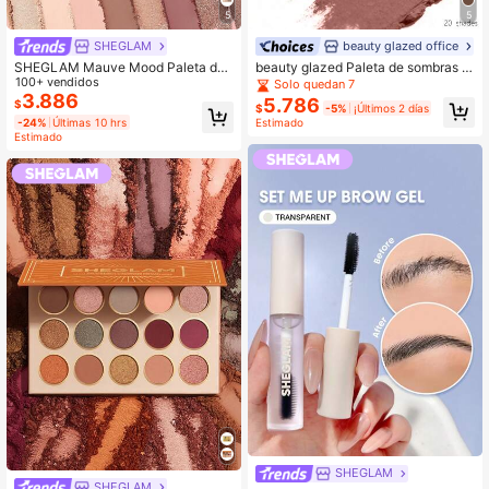
5
5
SHEGLAM
beauty glazed office
SHEGLAM Mauve Mood Paleta de
beauty glazed Paleta de sombras d
Sombras Marca de Belleza Cosméti
100+ vendidos
e ojos de 9 colores, alta pigmentaci
Solo quedan 7
ca Maquillaje para Mujeres y Niñas
ón, mate, brillo, ahumado natural, br
3.886
5.786
$
$
-5%
¡Últimos 2 días
illo, texturas en crema y polvo, palet
-24%
Últimas 10 hrs
Estimado
a de maquillaje resistente al agua
Estimado
SHEGLAM
SHEGLAM