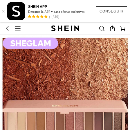
SHEIN APP
×
CONSEGUIR
Descarga la APP y gana ofertas exclusivas
(1,319)