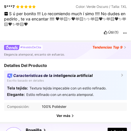
5***7
Color: Verde Oscuro / Talla: 1XL
S
ú
per
bonito
!!!
Lo
recomiendo
much
í
simo
!!!!
No
dudes
en
pedirlo
,
te
va
encantar
!!!!
💖🫶🏻✨💖🫶🏻✨✨🫶🏻💖✨🫶🏻💖✨🫶
🏻💖✨🫶🏻💖
Útil
(1)
Tendencias
Top 9
#VestidoDeCita
Elegancia atemporal, encanto sin esfuerzo.
Detalles Del Producto
Características de la inteligencia artificial
Escrito basado en detalles
Tela tejida:
Textura tejida impecable con un estilo refinado.
Elegante:
Estilo refinado con un encanto atemporal.
89K Seguidores
4,80
Composición:
100% Poliéster
89K Seguidores
4,80
Ver más
Roveilla