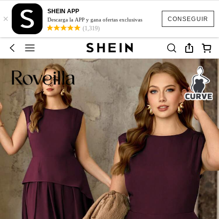
SHEIN APP
×
CONSEGUIR
Descarga la APP y gana ofertas exclusivas
(1,319)