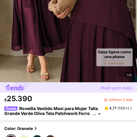
1/9
25.390
¡Últimos 2 días
$
Roveilla Vestido Maxi para Mujer Talla
4,71
(
100+
)
Grande Verde Oliva Tela Patchwork Forro
de Gasa Cuello Redondo Sin Mangas Hom
bros Plisados Dobladillo Asimétrico, Elegante
Elegante Vintage Francés Desplazamiento Ce
Color: Granate
na Formal Negocios Playa Boda Casual Minim