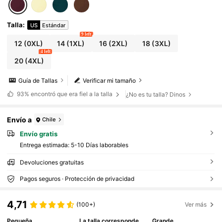
alista Versátil Estilo Medio Oriente Fiesta de B
oda Invierno Nueva Llegada Púrpura Oscuro
Talla
:
US
Estándar
9 left
12
(0XL)
14
(1XL)
16
(2XL)
18
(3XL)
4 left
20
(4XL)
Guía de Tallas
Verificar mi tamaño
93%
encontró que era fiel a la talla
¿No es tu talla? Dinos
Envío a
Chile
Envío gratis
Entrega estimada:
5-10 Días laborables
Devoluciones gratuitas
Pagos seguros · Protección de privacidad
4,71
(100+)
Ver más
Pequeña
La talla corresponde
Grande