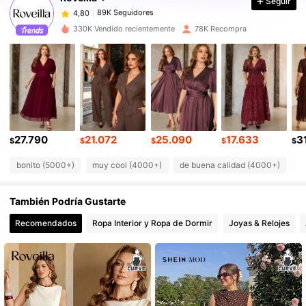
Seguir
89K Seguidores
4,80
j***d
pagó
Hace 1 día
330K Vendido recientemente
78K Recompra
89K Seguidores
4,80
89K Seguidores
4,80
89K Seguidores
4,80
27.790
21.072
25.090
17.633
3
$
$
$
$
$
bonito (5000+)
muy cool (4000+)
de buena calidad (4000+)
e
89K Seguidores
4,80
También Podría Gustarte
89K Seguidores
4,80
Recomendados
Ropa Interior y Ropa de Dormir
Joyas & Relojes
89K Seguidores
4,80
89K Seguidores
4,80