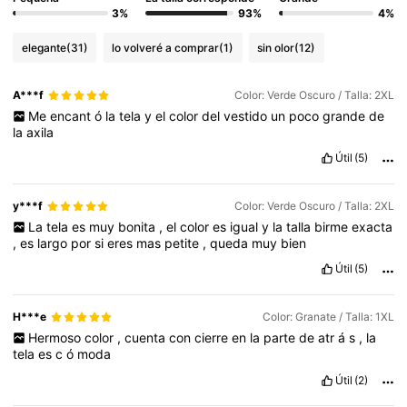
3%
93%
4%
elegante
(31)
lo volveré a comprar
(1)
sin olor
(12)
A***f
Color: Verde Oscuro / Talla: 2XL
Me
encant
ó
la
tela
y
el
color
del
vestido
un
poco
grande
de
la
axila
Útil
(5)
y***f
Color: Verde Oscuro / Talla: 2XL
La
tela
es
muy
bonita
,
el
color
es
igual
y
la
talla
birme
exacta
,
es
largo
por
si
eres
mas
petite
,
queda
muy
bien
Útil
(5)
H***e
Color: Granate / Talla: 1XL
Hermoso
color
,
cuenta
con
cierre
en
la
parte
de
atr
á
s
,
la
tela
es
c
ó
moda
Útil
(2)