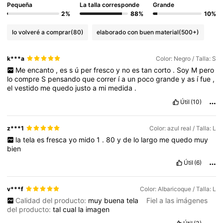
Pequeña
La talla corresponde
Grande
2%
88%
10%
lo volveré a comprar
(80)
elaborado con buen material
(500+)
k***a
Color: Negro / Talla: S
Me
encanto
,
es
s
ú
per
fresco
y
no
es
tan
corto
.
Soy
M
pero
lo
compre
S
pensando
que
correr
í
a
un
poco
grande
y
as
í
fue
,
el
vestido
me
quedo
justo
a
mi
medida
.
Útil
(10)
z***1
Color: azul real / Talla: L
la
tela
es
fresca
yo
mido
1
.
80
y
de
lo
largo
me
quedo
muy
bien
Útil
(6)
v***f
Color: Albaricoque / Talla: L
Calidad del producto:
muy
buena
tela
Fiel a las imágenes
del producto:
tal
cual
la
imagen