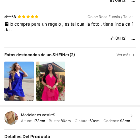
Útil
(3)
d***8
Color: Rosa Fucsia / Talla: L
lo
compre
para
un
regalo
,
es
tal
cual
la
foto
,
tiene
linda
ca
í
da
.
Útil
(2)
Fotos destacadas de un SHEINer
(2)
Ver más
Modelar es vestir:
S
Altura:
173cm
Busto:
80cm
Cintura:
60cm
Caderas:
93cm
Detalles Del Producto