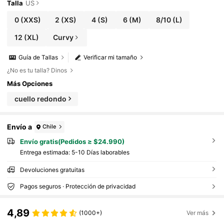
Talla
US
0
(XXS)
2
(XS)
4
(S)
6
(M)
8/10
(L)
12
(XL)
Curvy
Guía de Tallas
Verificar mi tamaño
¿No es tu talla? Dinos
Más Opciones
cuello redondo
Envío a
Chile
Envío gratis(Pedidos ≥ $24.990)
Entrega estimada:
5-10 Días laborables
Devoluciones gratuitas
Pagos seguros · Protección de privacidad
4,89
(1000+)
Ver más