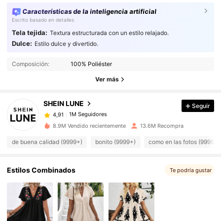
Características de la inteligencia artificial
Escrito basado en detalles
Tela tejida:
Textura estructurada con un estilo relajado.
Dulce:
Estilo dulce y divertido.
1M Seguidores
4,91
Composición:
100% Poliéster
1M Seguidores
4,91
Ver más
SHEIN LUNE
Seguir
1M Seguidores
4,91
t***6
pagó
Hace 1 día
8.9M Vendido recientemente
13.6M Recompra
1M Seguidores
4,91
de buena calidad (9999+)
bonito (9999+)
como en las fotos (9999+)
1M Seguidores
Estilos Combinados
4,91
Te podría gustar
1M Seguidores
4,91