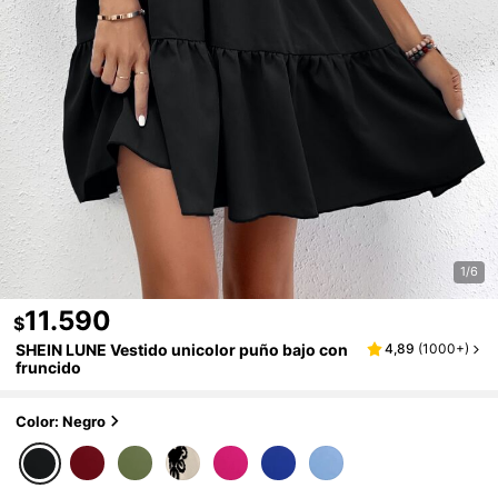
1/6
11.590
$
SHEIN LUNE Vestido unicolor puño bajo con
4,89
(
1000+
)
fruncido
Color: Negro