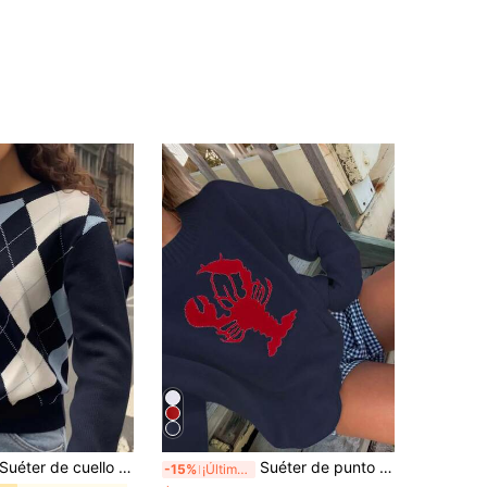
uéter de cuello redondo de punto argyle para mujer, estilo preppy vintage de vuelta a la escuela, top de corte holgado para otoño/invierno
Suéter de punto jacquard con contraste de color y diseño de camarón, estilo casual retro para mujer, otoño/invierno
-15%
¡Últimos 3 días