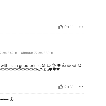
Útil (0)
 Cintura: 77 cm / 30 in, Busto: 98 cm / 39 in, Color: Azul, Talla: M
7 cm / 42 in
Cintura:
77 cm / 30 in
 with such good prices 😀 😋 👌 ♥️ 👍 😄 😀 😋
 😊😊😊😊😊😊😊😊😊😊🤔🤔🤔❤️❤️❤️
Útil (0)
señas