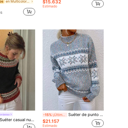
$15.632
en Multicolor Suéteres de mujer
os
Estimado
os
Suéter de punto para mujer, nuevo estilo europeo & americano de otoño/invierno, cuello alto con patrón de copos de nieve, chenilla, elegante para otoño
nvierno
-15%
¡Últimos 3 días
uéter casual nuevo para mujer, top tipo pulóver holgado de cuello redondo, colorido y elegante, negro, de alta para otoño e invierno
$21.157
Estimado