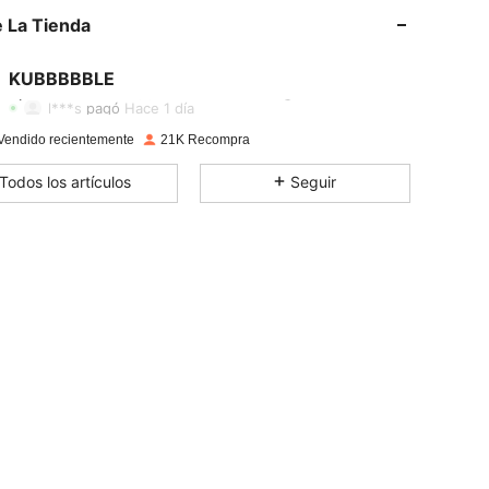
 La Tienda
4,81
33
2.4K
KUBBBBBLE
4,81
33
2.4K
l***s
pagó
Hace 1 día
Vendido recientemente
21K Recompra
4,81
33
2.4K
Todos los artículos
Seguir
4,81
33
2.4K
4,81
33
2.4K
4,81
33
2.4K
4,81
33
2.4K
4,81
33
2.4K