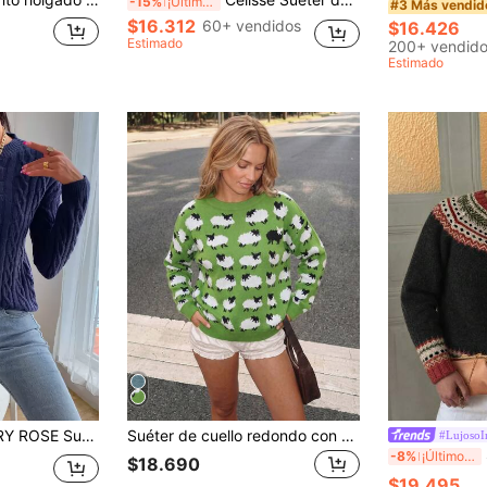
-15%
¡Últimos 3 días
#3 Más vendid
$16.312
60+ vendidos
$16.426
Estimado
200+ vendid
Estimado
ombros caídos, parte superior de manga larga de punto, jersey de punto para otoño e invierno
Suéter de cuello redondo con patrón de oveja para mujer, jersey de punto acanalado de manga larga casual para uso diario en otoño e invierno, regreso a la escuela, Halloween
#LujosoI
S
-8%
¡Últimos 3 días
$18.690
$19.495