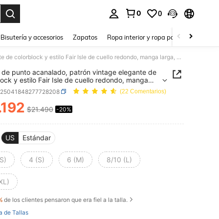
0
0
a. Press Enter to select.
Bisutería y accesorios
Zapatos
Ropa interior y ropa para dormir
Ho
Suéter de punto acanalado, patrón vintage elegante de colorblock y estilo Fair Isle de cuello redondo, manga larga, elástico y holgado, básico, para uso diario, casual y cómodo para mujer, primavera y otoño, festival de música
 de punto acanalado, patrón vintage elegante de
lock y estilo Fair Isle de cuello redondo, manga
 elástico y holgado, básico, para uso diario, casual
z25041848277728208
(22 Comentarios)
do para mujer, primavera y otoño, festival de
a
.192
$21.490
-20%
ICE AND AVAILABILITY
US
Estándar
S)
4 (S)
6 (M)
8/10 (L)
XL)
%
de los clientes pensaron que era fiel a la talla.
a de Tallas