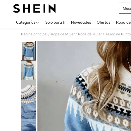
Muse
Use up 
Categorías
Solo para ti
Novedades
Ofertas
Ropa de
Página principal
Ropa de Mujer
Ropa de Mujer
Tejido de Punto
/
/
/