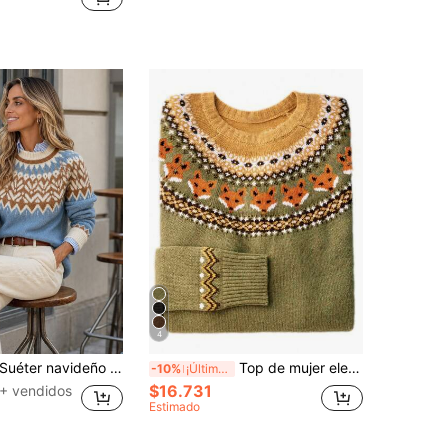
4
uéter navideño casual grueso con estampado Fair Isle para mujer, top de manga larga tipo pullover para otoño/invierno elegante
Top de mujer elegante y casual de estilo vintage para otoño/invierno. Suéter de punto con estampado de zorro de Fairisle verde para otoño/invierno. Diseño minimalista y cómodo para el hogar y el transporte. Suéter de punto de cuello redondo y manga larga para mujer.
-10%
¡Últimos 3 días
$16.731
+ vendidos
Estimado