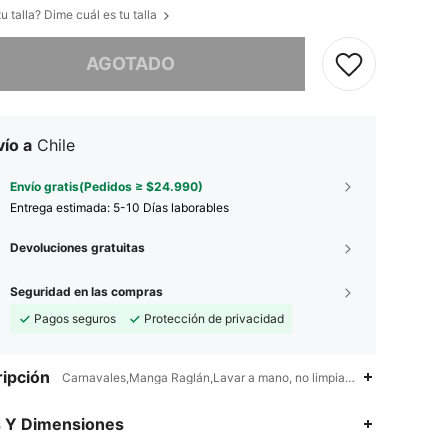
u talla? Dime cuál es tu talla
imos, este producto está agotado.
AGOTADO
ío a
Chile
Envío gratis(Pedidos ≥ $24.990)
Entrega estimada:
5-10 Días laborables
Devoluciones gratuitas
Seguridad en las compras
Pagos seguros
Protección de privacidad
ipción
Carnavales,Manga Raglán,Lavar a mano, no limpiar en seco
4,81
33
2.4K
s Y Dimensiones