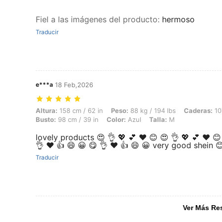
Fiel a las imágenes del producto
:
hermoso
Traducir
e***a
18 Feb,2026
Altura: 158 cm / 62 in, Peso: 88 kg / 194 lbs, Caderas: 107 cm / 42 in,
Altura:
158 cm / 62 in
Peso:
88 kg / 194 lbs
Caderas:
10
Busto:
98 cm / 39 in
Color:
Azul
Talla:
M
lovely products 😍 👌 💖 💕 ❤️ 😊 😍 👌 💖 💕 ❤️ 
👌 ♥️ 👍 😄 😀 😋 👌 ♥️ 👍 😄 😀 very good shein
Traducir
Ver Más Re