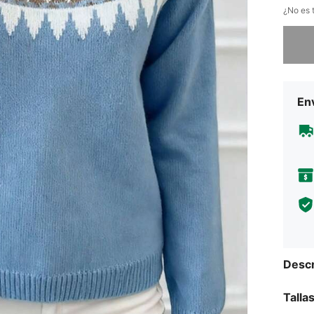
¿No es t
Lo sent
Env
Descr
Talla