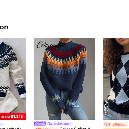
ron
4
ro de $1.313
S
l
#LujosoInvierno
-5%
¡Últimos 3 días
 Fair Isle, cómodo y a la moda para mujer, otoño/invierno
Celisse Suéter de manga raglán con estampado geométrico, suéter de punto de manga larga para otoño e invierno