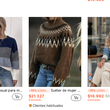
Suéter de punto casual para mujer con rayas de contraste, manga larga, para otoño
Suéter de mujer estilo nórdico minimalista con bloques de color y textura acanalada para vacaciones, otoño/invierno
S
-15%
¡Últimos 3 días
-15%
¡Últimos 3 días
$21.327
$16.992
50
Estimado
Estimado
Clientes habituales