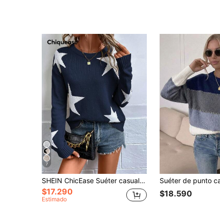
7
SHEIN ChicEase Suéter casual de mujer con cuello redondo, hombros caídos y manga larga con estampado de estrellas, para otoño/invierno, tops de manga larga, jersey de punto de otoño
$17.290
$18.590
Estimado