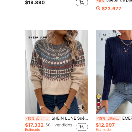
-5%
$19.890
$23.677
8
SHEIN LUNE Suéter con mangas raglán de patrón geométrico, tops de manga larga para otoño/invierno, casual
EMERY ROSE Suéter de punto de cable con h
-15%
¡Últimos 3 días
-15%
¡Últimos 3 días
$17.332
$12.997
60+ vendidos
Estimado
Estimado