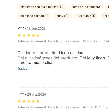
elaborado con buen material (1)
como en las fotos (5)
de buena calidad (3)
suave (2)
Asequible (1)
teji
a***s
18 Jun,2026
Adecuado general: La talla corresponde, Color: Azul, Talla: L
Adecuado general:
La talla corresponde
Color:
Azul
Tal
Calidad del producto
:
Linda calidad
Fiel a las imágenes del producto
:
Fiel Muy lindo.
amente que lo elijan
Traducir
p***e
29 Apr,2026
Adecuado general: La talla corresponde, Altura: 157 cm / 62 in, Color
Adecuado general:
La talla corresponde
Altura:
157 cm / 