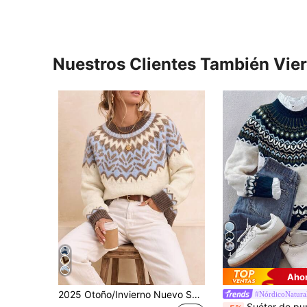
Nuestros Clientes También Vie
4
Ahor
2025 Otoño/Invierno Nuevo Suéter de Punto Casual de Moda para Mujer con Cuello Redondo, Patrón Geométrico de Bloques de Color, Otoño
#NórdicoNatura
Suéter de punto holgado con cuello redondo y patrón geométrico