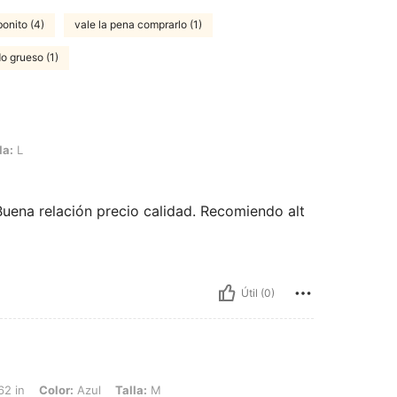
bonito (4)
vale la pena comprarlo (1)
do grueso (1)
la:
L
 Buena relación precio calidad. Recomiendo alt
Útil (0)
: Azul, Talla: M
62 in
Color:
Azul
Talla:
M