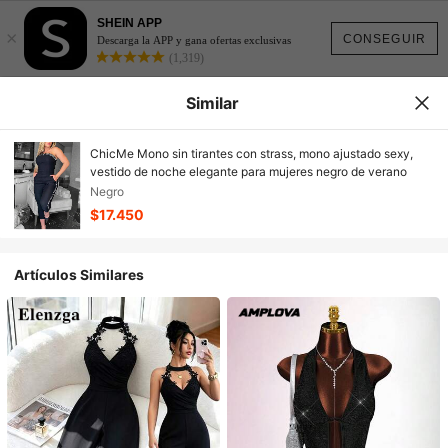
SHEIN APP
×
CONSEGUIR
Descarga la APP y gana ofertas exclusivas
(1,319)
Similar
ChicMe Mono sin tirantes con strass, mono ajustado sexy,
vestido de noche elegante para mujeres negro de verano
Negro
$17.450
Artículos Similares