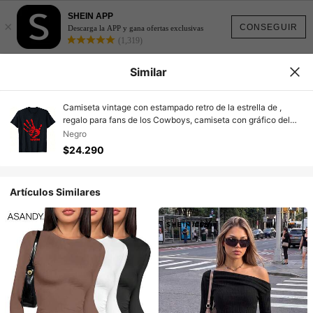
SHEIN APP
×
CONSEGUIR
Descarga la APP y gana ofertas exclusivas
(1,319)
Similar
Camiseta vintage con estampado retro de la estrella de ,
regalo para fans de los Cowboys, camiseta con gráfico del
equipo de fútbol para aficionados a los deportes
Negro
$24.290
Artículos Similares