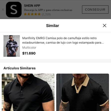
SHEIN APP
×
CONSEGUIR
Descarga la APP y gana ofertas exclusivas
(1,319)
Similar
Manfinity EMRG Camisa polo de camuflaje estilo retro
estadounidense, camisa de lujo con logo estampado para
hombre, camiseta deportiva casual de manga corta, camiseta
Multicolor
gráfica de moda deportiva con cuello para hombre
$11.690
Artículos Similares