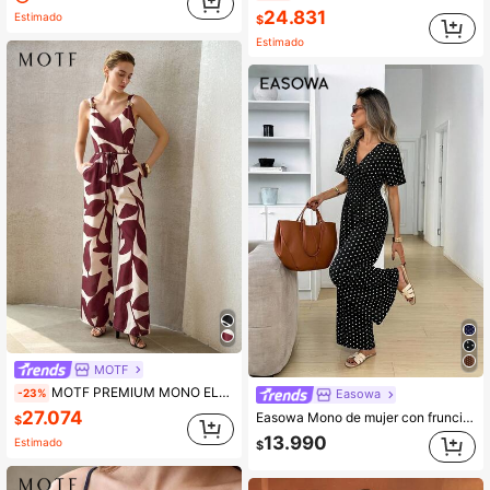
24.831
Estimado
$
Estimado
MOTF
MOTF PREMIUM MONO ELEGANTE Y CASUAL DE ESTILO LINO
-23%
Easowa
27.074
Easowa Mono de mujer con fruncido, cruzado, manga larga, espalda descubierta, con cordones, cintura ceñida, fruncido, pierna ancha, estampado de lunares vintage, casual, relajado, elegante, estilo Old Money, para ir al trabajo, vacaciones, primavera y verano
$
13.990
Estimado
$