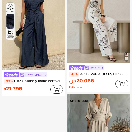
MOTF
MOTF PREMIUM ESTILO EUROPEO Y AMERICANO PARA MUJER CAMISETA DE TIRANTES ESTAMPADA EN ALBARICOQUE CON CINTURA ANUDADA Y MONO HOLGADO DE PIERNA ANCHA ESTAMPADO
-43%
Dazy SPICE
20.066
DAZY Mono y mono corto de mezclilla casual con cintura ceñida y sin mangas para mujer
-39%
$
Estimado
21.796
$