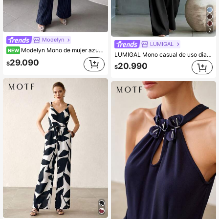
7
Modelyn
LUMIGAL
Modelyn Mono de mujer azul tejido a rayas de manga larga con cintura fruncida y pierna recta, elegante romántico casual
NEW
LUMIGAL Mono casual de uso diario para mujer de color liso con cuello en V y plisado
29.090
$
20.990
$