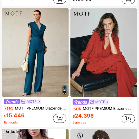
MOTF
MOTF
MOTF PREMIUM Blazer de solapa fina de moda para mujer
MOTF PREMIUM Blazer estilo camisa de silueta holgada minimalista urbana primavera/verano
-39%
-31%
15.446
24.396
$
$
Estimado
Estimado