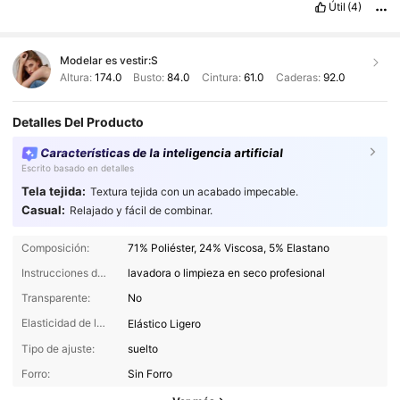
Útil
(4)
Modelar es vestir:
S
Altura:
174.0
Busto:
84.0
Cintura:
61.0
Caderas:
92.0
Detalles Del Producto
Características de la inteligencia artificial
Escrito basado en detalles
Tela tejida:
Textura tejida con un acabado impecable.
Casual:
Relajado y fácil de combinar.
Composición:
71% Poliéster, 24% Viscosa, 5% Elastano
Instrucciones de Cuidado:
lavadora o limpieza en seco profesional
Transparente:
No
Elasticidad de la tela:
Elástico Ligero
Tipo de ajuste:
suelto
Forro:
Sin Forro