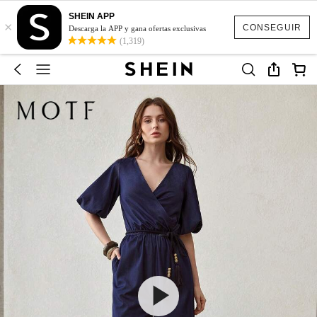
SHEIN APP
×
CONSEGUIR
Descarga la APP y gana ofertas exclusivas
(1,319)