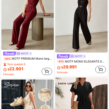
MOTF
MOTF
MOTF PREMIUM Mono largo de mujer de verano de mezcla de lino con diseño estructurado y cinturón
-43%
MOTF MONO ELEGANTE DE PATCHWORK PREMIUM CON CINTURA ALTA ESTILIZADORA, PIERNA ANCHA Y LARGA, SIN MANGAS, PARA EL DÍA A DÍA PARA MUJERES
-41%
Solo quedan 9
29.991
$
22.901
$
Estimado
Estimado