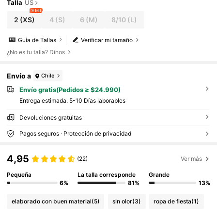
Talla
US
9 left
2
(XS)
4
(S)
6
(M)
8/10
(L)
Guía de Tallas
Verificar mi tamaño
¿No es tu talla? Dinos
Envío a
Chile
Envío gratis(Pedidos ≥ $24.990)
Entrega estimada:
5-10 Días laborables
Devoluciones gratuitas
Pagos seguros · Protección de privacidad
4,95
(22)
Ver más
Pequeña
La talla corresponde
Grande
6%
81%
13%
elaborado con buen material
(5)
sin olor
(3)
ropa de fiesta
(1)