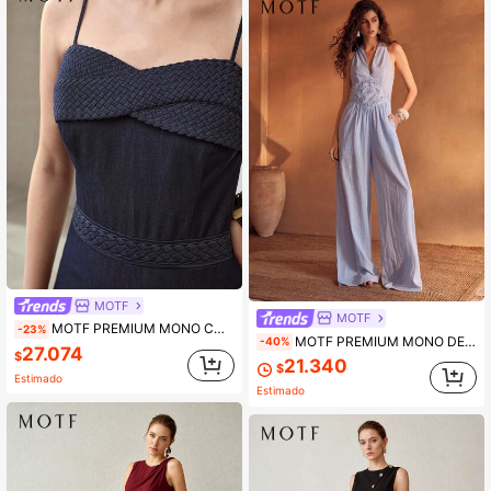
MOTF
MOTF
MOTF PREMIUM MONO CON EFECTO DENIM Y CREMALLERA
-23%
MOTF PREMIUM MONO DE ALGODÓN BORDADO CON CUELLO HALTER PARA MUJER, PRIMAVERA/VERANO
-40%
27.074
$
21.340
$
Estimado
Estimado