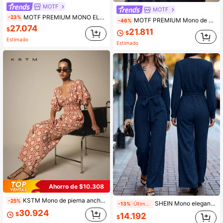
MOTF
MOTF
MOTF PREMIUM MONO ELEGANTE CASUAL DE VACACIONES CON CINTURÓN DE LINO SINTÉTICO
-23%
MOTF PREMIUM Mono de cuello halter con detalle de aplique de perlas falsas para mujer
-46%
27.074
$
21.811
$
Estimado
Estimado
Ahorro de $10.308
KSTM Mono de pierna ancha de longitud completa con cuello en V profundo, mangas abultadas y cintura fruncida con estampado de hojas tropicales para vacaciones de verano
-25%
SHEIN Mono elegante casual formal de manga larga para mujer, diseño de cuello halter, pierna ancha suelta, adecuado para el estilo de uso diario
-13%
Últimos 2 días
30.924
$
14.192
$