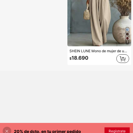
7
SHEIN LUNE Mono de mujer de unicolor con cuello en V, plisado, casual para uso diario, pantalones de pierna ancha
18.690
$
20% de dcto. en tu primer pedido
Regístrate
¡55% DE DESCUENTO!
AÑADIR A LA BOLSA