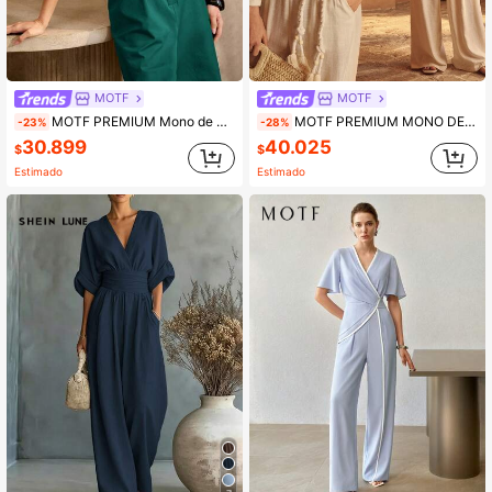
MOTF
MOTF
MOTF PREMIUM Mono de manga de murciélago 100% ALGODÓN, ESTILO VINTAGE
MOTF PREMIUM MONO DE MEZCLA DE LINO PARA MUJER, LARGO, ADECUADO PARA VACACIONES DE PRIMAVERA Y VERANO
-23%
-28%
30.899
40.025
$
$
Estimado
Estimado