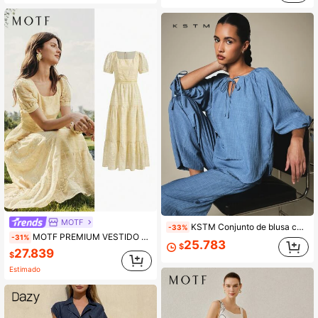
MOTF
KSTM Conjunto de blusa campesina y pantalones palazzo de pierna ancha con cuello de corbata y mangas abullonadas
-33%
MOTF PREMIUM VESTIDO DE MUJER CON BORDADO DE HOJAS, CUELLO CUADRADO Y MANGAS ABOMBADAS
-31%
25.783
$
27.839
$
Estimado