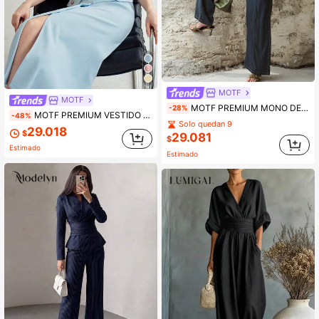
MOTF
MOTF
MOTF PREMIUM MONO DE PIERNA ANCHA SIN MANGAS DE CUELLO EN V PARA PRIMAVERA/VERANO
-28%
MOTF PREMIUM VESTIDO ELEGANTE AJUSTADO CON CINTURA CEÑIDA Y CUELLO DE SOLAPA, PRIMAVERA/VERANO
-48%
Solo quedan 9
29.018
$
29.081
$
Estimado
Estimado