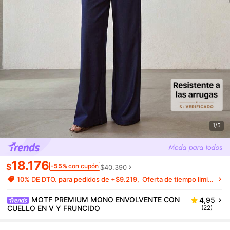
1/5
18.176
$
-55%
con cupón
$40.390
10% DE DTO. para pedidos de +$9.219
Oferta de tiempo limitado
MOTF PREMIUM MONO ENVOLVENTE CON
4,95
CUELLO EN V Y FRUNCIDO
(22)