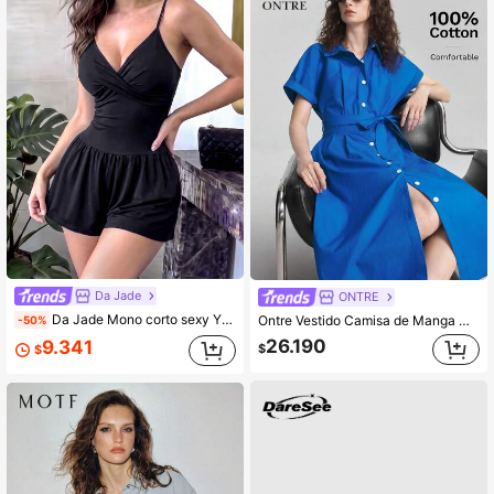
Da Jade
ONTRE
Da Jade Mono corto sexy Y2K negro de mujer con tirantes finos, nudo delantero, escote en V y corte holgado, conjunto casual de verano para playa y vacaciones
Ontre Vestido Camisa de Manga Corta Azul Otoño 2026 con Cinturón y Hebilla, Vestido Elegante Simple Urbano Moderno Versátil para Mujer, Atuendo para Ir al Trabajo, Maestra, Casual, Playa, Vacaciones, Invitada de Boda, Fiesta, Reunión, Té, Cita Romántica, Tela Cómoda, Ajuste Holgado, Vestido de Largo Medio de Moda
-50%
26.190
9.341
$
$