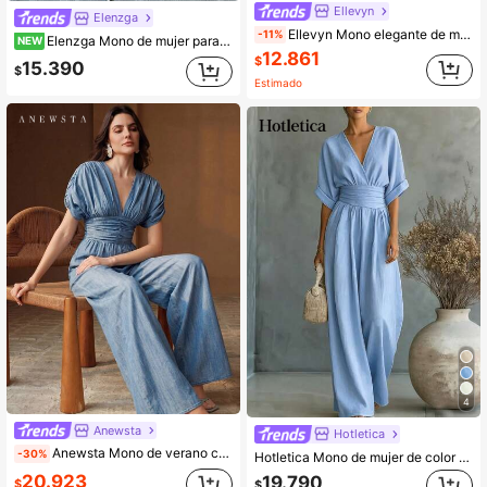
Ellevyn
Elenzga
Ellevyn Mono elegante de mujer en color azul cerceta, cuello en V, manga corta, pantalones anchos plisados, ajuste ceñido con superposición, ropa para eventos sociales, fiestas de té, verano, negocios casual, Navidad
-11%
Elenzga Mono de mujer para verano/otoño de color albaricoque suave con ribete de contraste, tirantes desmontables, cintura alta con doble botón, pantalones anchos casuales favorecedores
NEW
12.861
$
15.390
$
Estimado
4
Anewsta
Hotletica
Anewsta Mono de verano casual para mujer con mangas acampanadas y cintura fruncida, pierna acampanada, ajuste ceñido, adecuado para uso diario, fiestas, vacaciones, viajes, citas
-30%
Hotletica Mono de mujer de color liso con escote en V superpuesto, mangas murciélago, cintura fruncida y pernera ancha
20.923
19.790
$
$