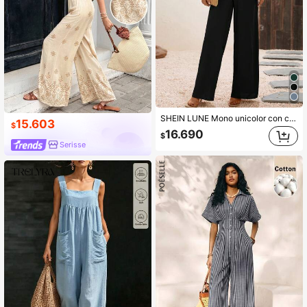
SHEIN LUNE Mono unicolor con cinturón de pierna ancha con diseño cruzado
15.603
$
16.690
$
Serisse