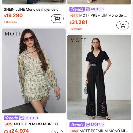
7
MOTF
SHEIN LUNE Mono de mujer de color liso con cuello en V, plisado, para uso diario casual, con pantalones de pierna ancha
19.290
MOTF PREMIUM Mono de manga corta con cuello superpuesto y ribete en contraste
-31%
$
31.281
Estimado
$
Estimado
MOTF
MOTF PREMIUM MONO CON ESTAMPADO TOTAL DE VACACIONES Y BAJO CON VOLANTES PRIMAVERA VERANO
-45%
MOTF
24.974
MOTF PREMIUM MONO MINIMALISTA NEGRO CON CINTURA CEÑIDA
-45%
$