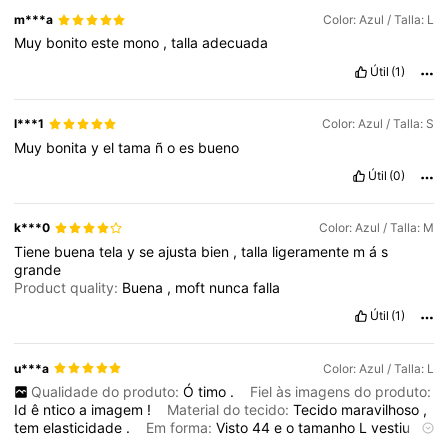
m***a
Color: Azul / Talla: L
Muy
bonito
este
mono
,
talla
adecuada
Útil
(1)
l***1
Color: Azul / Talla: S
Muy
bonita
y
el
tama
ñ
o
es
bueno
Útil
(0)
k***0
Color: Azul / Talla: M
Tiene
buena
tela
y
se
ajusta
bien
,
talla
ligeramente
m
á
s
grande
Product quality:
Buena
,
moft
nunca
falla
Útil
(1)
u***a
Color: Azul / Talla: L
Qualidade do produto:
Ó
timo
.
Fiel às imagens do produto:
Id
ê
ntico
a
imagem
!
Material do tecido:
Tecido
maravilhoso
,
tem
elasticidade
.
Em forma:
Visto
44
e
o
tamanho
L
vestiu
perfeitamente
.