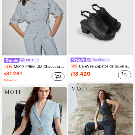
DareSee
MOTF
DareSee Zapatos de tacón alto con correa de hebilla casual para mujer talla grande, sandalias de tacón grueso minimalista y cómodo para damas, zapatos de verano de moda para vacaciones al aire libre, sandalias negras de plataforma de cuero con tacón grueso y punta abierta, primavera/verano vuelta a la escuela
MOTF PREMIUM Chaqueta ligera estilo camisa con cintura ceñida URBAN, primavera/verano
-3%
-31%
31.281
18.420
$
$
Estimado