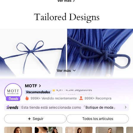
Ver más
4.5M Seguidores
4,91
4.5M Seguidores
4,91
Ver más
MOTF
4.5M Seguidores
4,91
c***3
pagó
Hace 1 día
999K+ Vendido recientemente
999K+ Recompra
4.5M Seguidores
4,91
Esta tienda está seleccionada como
「Botique de moda」
Seguir
Todos los artículos
4.5M Seguidores
4,91