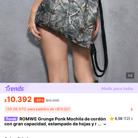
1/5
10.392
-20%
$
$12.990
13% DE DTO. para pedidos de +$13.027
ROMWE Grunge Punk Mochila de cordón
4,58
(
12
)
con gran capacidad, estampado de hojas y r
amas retro, de uso versátil y casual, adecua
da para ir al trabajo, socializar y hacer compras