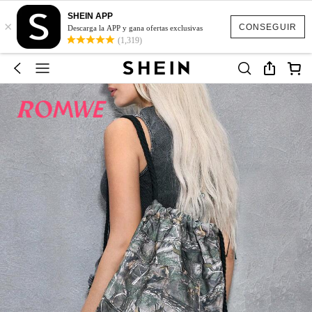
SHEIN APP
×
CONSEGUIR
Descarga la APP y gana ofertas exclusivas
(1,319)