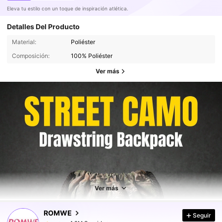
Eleva tu estilo con un toque de inspiración atlética.
Detalles Del Producto
Material:
Poliéster
Composición:
100% Poliéster
Ver más
4.2M Seguidores
4,91
4.2M Seguidores
4,91
Ver más
ROMWE
Seguir
4.2M Seguidores
4,91