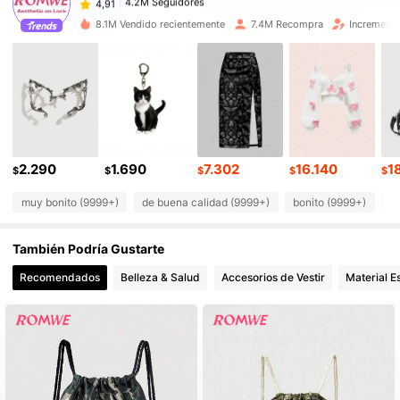
s***i
pagó
Hace 1 día
8.1M Vendido recientemente
7.4M Recompra
Incremento
4.2M Seguidores
4,91
4.2M Seguidores
4,91
4.2M Seguidores
4,91
2.290
1.690
7.302
16.140
1
$
$
$
$
$
muy bonito (9999+)
de buena calidad (9999+)
bonito (9999+)
c
4.2M Seguidores
4,91
También Podría Gustarte
4.2M Seguidores
4,91
Recomendados
Belleza & Salud
Accesorios de Vestir
Material E
4.2M Seguidores
4,91
4.2M Seguidores
4,91