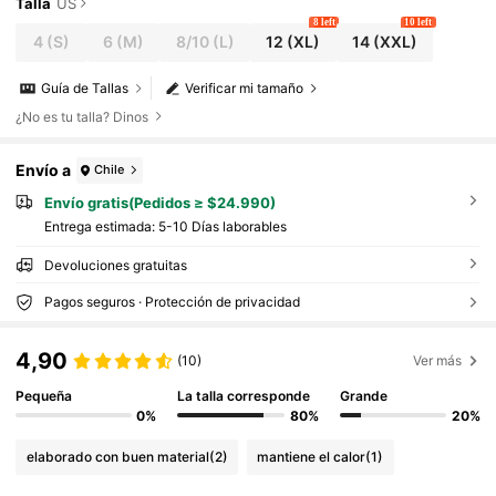
Talla
US
8 left
10 left
4
(S)
6
(M)
8/10
(L)
12
(XL)
14
(XXL)
Guía de Tallas
Verificar mi tamaño
¿No es tu talla? Dinos
Envío a
Chile
Envío gratis(Pedidos ≥ $24.990)
Entrega estimada:
5-10 Días laborables
Devoluciones gratuitas
Pagos seguros · Protección de privacidad
4,90
(10)
Ver más
Pequeña
La talla corresponde
Grande
0%
80%
20%
elaborado con buen material
(2)
mantiene el calor
(1)