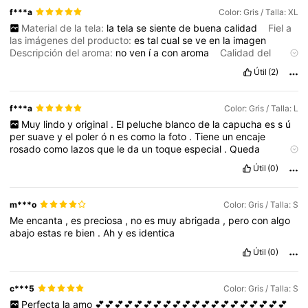
f***a
Color: Gris / Talla: XL
Material de la tela:
la
tela
se
siente
de
buena
calidad
Fiel a
las imágenes del producto:
es
tal
cual
se
ve
en
la
imagen
Descripción del aroma:
no
ven
í
a
con
aroma
Calidad del
producto:
buena
calidad
lo
volver
í
a
a
comprar
Útil
(2)
f***a
Color: Gris / Talla: L
Muy
lindo
y
original
.
El
peluche
blanco
de
la
capucha
es
s
ú
per
suave
y
el
poler
ó
n
es
como
la
foto
.
Tiene
un
encaje
rosado
como
lazos
que
le
da
un
toque
especial
.
Queda
perfecto
para
mi
talla
.
Me
encant
ó
Útil
(0)
m***o
Color: Gris / Talla: S
Me
encanta
,
es
preciosa
,
no
es
muy
abrigada
,
pero
con
algo
abajo
estas
re
bien
.
Ah
y
es
identica
Útil
(0)
c***5
Color: Gris / Talla: S
Perfecta
la
amo
💕💕💕💕💕💕💕💕💕💕💕💕💕💕💕💕💕💕💕💕