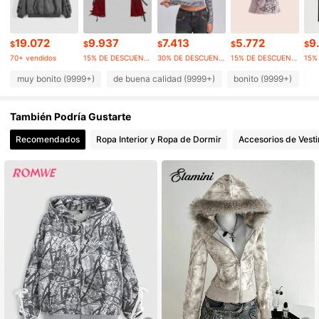
4.2M Seguidores
4,91
19.072
9.937
7.413
5.772
9
$
$
$
$
$
70+ vendidos
15% DE DESCUENTO
30% DE DESCUENTO
15% DE DESCUENTO
4.2M Seguidores
4,91
muy bonito (9999+)
de buena calidad (9999+)
bonito (9999+)
c
También Podría Gustarte
4.2M Seguidores
4,91
Recomendados
Ropa Interior y Ropa de Dormir
Accesorios de Vesti
4.2M Seguidores
4,91
4.2M Seguidores
4,91
4.2M Seguidores
4,91