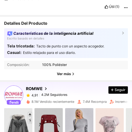
Útil
(1)
Detalles Del Producto
Características de la inteligencia artificial
Escrito basado en detalles
Tela tricotada:
Tacto de punto con un aspecto acogedor.
Casual:
Estilo relajado para el uso diario.
4.2M Seguidores
4,91
Composición:
100% Poliéster
4.2M Seguidores
4,91
Ver más
ROMWE
Seguir
4.2M Seguidores
4,91
c***1
pagó
Hace 1 día
8.1M Vendido recientemente
7.4M Recompra
Incremento
4.2M Seguidores
4,91
4.2M Seguidores
4,91