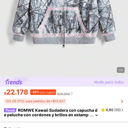
1/5
22.178
-26%
con cupón
$
$29.990
13% DE DTO. para pedidos de +$13.027
ROMWE Kawaii Sudadera con capucha d
4,90
(
10
)
e peluche con cordones y brillos en estamp
ado de camuflaje, estilo 'Y2K' para mujer