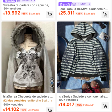
Sweetra
ROMWE
Sweetra Sudadera con capucha, ci
ntura ceñida y mangas largas para
90+ vendidos
Paul Frank X ROMWE Sudadera hol
mujer, color marrón, para otoño/invi
13.592
25.311
gada con estampado camuflado de
$
-15%
Estimado
$
-35%
Estimado
erno
todo el Body, subcultura Kpop Y2K
Baddie Street
4
IslaSuriya Chaqueta de sudadera c
IslaSuriya Sudadera con cremallera
orta popular para mujer
de estampado de rayas casual para
100+ vendidos
#2 Más vendidos
en Bolsillo Sudaderas de mujer
mujer, otoño/invierno
14.017
600+ vendidos
$
-15%
Estimado
14.102
$
-17%
Estimado