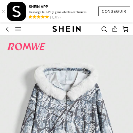
SHEIN APP
×
CONSEGUIR
Descarga la APP y gana ofertas exclusivas
(1,319)