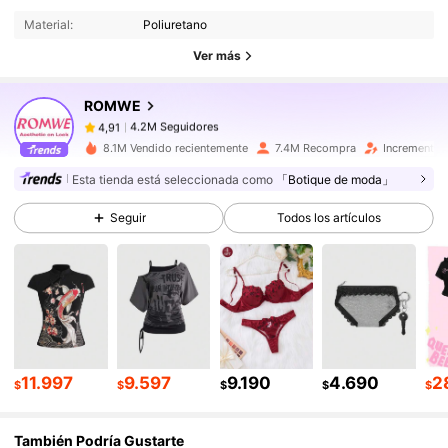
Material:
Poliuretano
4.2M Seguidores
4,91
Ver más
ROMWE
4.2M Seguidores
4,91
s***n
pagó
Hace 1 día
8.1M Vendido recientemente
7.4M Recompra
Incremento 
Esta tienda está seleccionada como
「Botique de moda」
4.2M Seguidores
4,91
Seguir
Todos los artículos
4.2M Seguidores
4,91
4.2M Seguidores
4,91
11.997
9.597
9.190
4.690
2
$
$
$
$
$
4.2M Seguidores
4,91
También Podría Gustarte