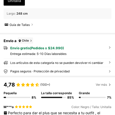
Unitalla
Largo
:
248 cm
Guía de Tallas
Envío a
Chile
Envío gratis(Pedidos ≥ $24.990)
Entrega estimada:
5-10 Días laborables
Los artículos de esta categoría no se pueden devolver ni cambiar
Pagos seguros · Protección de privacidad
4,78
(100+)
Ver más
Pequeña
La talla corresponde
Grande
8%
85%
7%
M***o
Color: Negro / Talla: Unitalla
Perfecto
para
dar
el
plus
que
se
necesita
a
tu
outfit
,
el