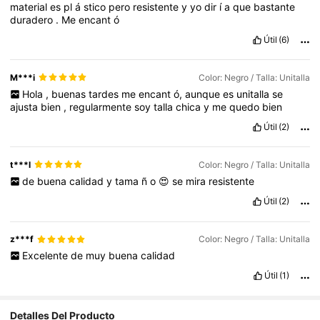
material
es
pl
á
stico
pero
resistente
y
yo
dir
í
a
que
bastante
duradero
.
Me
encant
ó
Útil
(6)
M***i
Color: Negro / Talla: Unitalla
Hola
,
buenas
tardes
me
encant
ó,
aunque
es
unitalla
se
ajusta
bien
,
regularmente
soy
talla
chica
y
me
quedo
bien
Útil
(2)
t***l
Color: Negro / Talla: Unitalla
de
buena
calidad
y
tama
ñ
o
😍
se
mira
resistente
Útil
(2)
z***f
Color: Negro / Talla: Unitalla
Excelente
de
muy
buena
calidad
Útil
(1)
4.2M Seguidores
4,91
Detalles Del Producto