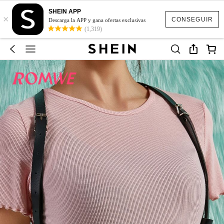
SHEIN APP
×
CONSEGUIR
Descarga la APP y gana ofertas exclusivas
(1,319)