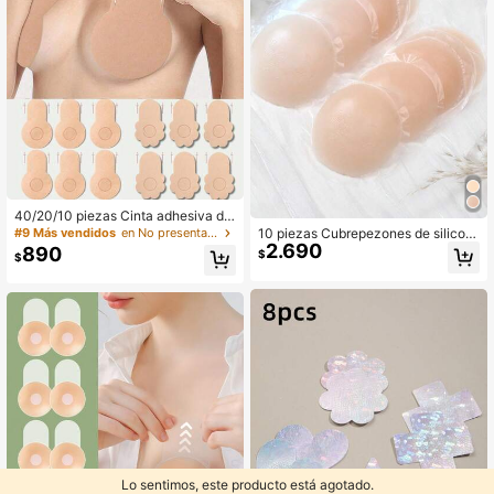
40/20/10 piezas Cinta adhesiva de
sechable para levantar el pecho, Ci
#9 Más vendidos
en No presentarse Cubrepezones y compresas para mu
10 piezas Cubrepezones de silicon
nta adhesiva de tela no tejida para
2.690
a invisibles, a prueba de agua, anti-
890
$
$
el pecho, Cinta adhesiva para el pe
rozamiento, pétalos para el pecho
cho de verano, Adecuada para usu
arias
Lo sentimos, este producto está agotado.