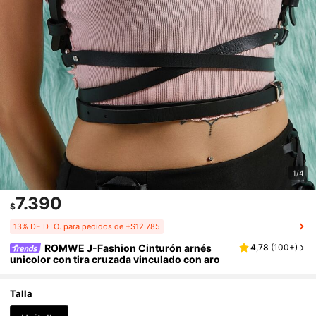
1/4
7.390
$
13% DE DTO. para pedidos de +$12.785
ROMWE J-Fashion Cinturón arnés
4,78
(
100+
)
unicolor con tira cruzada vinculado con aro
Talla