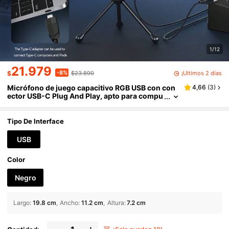
1/12
21.979
-8%
¡Últimos 2 días
$
$23.890
Micrófono de juego capacitivo RGB USB con con
4,66
(
3
)
ector USB-C Plug And Play, apto para compu
tadora, portátil, teléfono, grabación, transmi
sión en vivo, podcast, diseño de paleta
Tipo De Interface
USB
Color
Negro
Largo
:
19.8 cm
Ancho
:
11.2 cm
Altura
:
7.2 cm