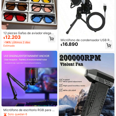
12 piezas Gafas de aviador elegant
12.203
es y de alta gama para hombres, pa
$
Micrófono de condensador USB RG
ra la calle, la playa, los viajes, andar
-14%
¡Últimos 2 días
16.890
B con cancelación de ruido, micrófo
en bicicleta, la pesca
$
Estimado
no de juegos con cable adecuado p
ara podcasting, estudio de grabació
n, transmisión en vivo, laptop, comp
utadora de escritorio
Micrófono de escritorio RGB para ju
egos USB para PC, para podcasts,
Solo quedan 6