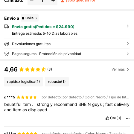
Cantidad:
¡Solo quedan 10!
Envío a
Chile
Envío gratis(Pedidos ≥ $24.990)
Entrega estimada:
5-10 Días laborables
Devoluciones gratuitas
Pagos seguros · Protección de privacidad
4,66
(3)
Ver más
rapidez logística
(1)
robusto
(1)
g***5
por defecto: por defecto / Color: Negro / Tipo de Interface: USB
beuatiful
item
.
I
strongly
recommend
SHEIN
guys
;
fast
delivery
and
item
as
displayed
Útil
(0)
s***m
por defecto: por defecto / Color: Negro / Tipo de Interface: USB