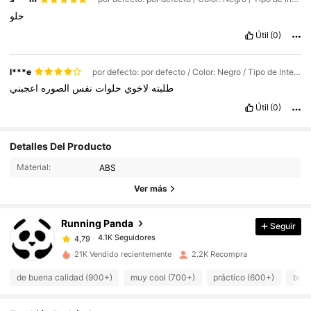
حلو
Útil
(0)
l***e
por defecto: por defecto / Color: Negro / Tipo de Interface: USB
طلبته
لاخوي
حلوات
نفس
الصوره
اعجبني
Útil
(0)
4.1K Seguidores
4,79
Detalles Del Producto
Material:
ABS
4.1K Seguidores
4,79
Ver más
Running Panda
Seguir
4.1K Seguidores
4,79
c***3
pagó
Hace 1 día
21K Vendido recientemente
2.2K Recompra
4.1K Seguidores
4,79
de buena calidad (900+)
muy cool (700+)
práctico (600+)
boni