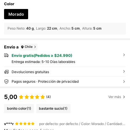
a grande brillantes y aplicables para bares, disco
Color
tecas, luces nocturnas, etc. Son regalos de cump
leaños perfectos que pueden añadir una atmósfe
Morado
ra alegre a las fiestas de cumpleaños.
Peso Neto
:
40 g
Largo
:
22 cm
Ancho
:
5 cm
Altura
:
5 cm
Envío a
Chile
Envío gratis(Pedidos ≥ $24.990)
Entrega estimada:
5-10 Días laborables
Devoluciones gratuitas
Pagos seguros · Protección de privacidad
5,00
(4)
Ver más
bonito color
(1)
bastante sucio
(1)
v***r
por defecto: por defecto / Color: Morado / Cantidad: 200 piezas