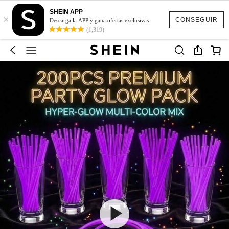
SHEIN APP
×
CONSEGUIR
Descarga la APP y gana ofertas exclusivas
(1,319)