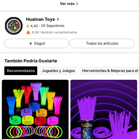
29 Seguidores
4,40
Ver más
29 Seguidores
4,40
Huainan Toys
29 Seguidores
4,40
p***7
seguido
Hace 1 día
29 Seguidores
8.6K Vendido recientemente
4,40
29 Seguidores
4,40
Seguir
Todos los artículos
29 Seguidores
4,40
También Podría Gustarte
29 Seguidores
4,40
Recomendados
Juguetes y Juegos
Herramientas & Mejoras para el
29 Seguidores
4,40
29 Seguidores
4,40