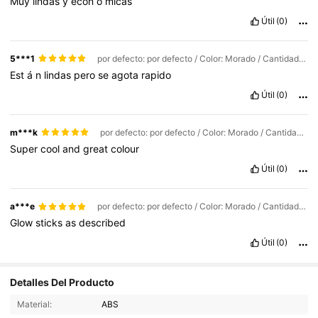
Muy
lindas
y
econ
ó
micas
Útil
(0)
5***1
por defecto: por defecto / Color: Morado / Cantidad: 100pcs
Est
á
n
lindas
pero
se
agota
rapido
Útil
(0)
m***k
por defecto: por defecto / Color: Morado / Cantidad: 200 piezas
Super
cool
and
great
colour
Útil
(0)
a***e
por defecto: por defecto / Color: Morado / Cantidad: 200 piezas
Glow
sticks
as
described
Útil
(0)
29 Seguidores
4,40
Detalles Del Producto
29 Seguidores
4,40
Material:
ABS