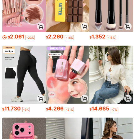
2.061
2.260
1.352
$
$
$
-23%
-16%
-15%
11.730
4.266
14.685
$
$
$
-9%
-21%
-7%