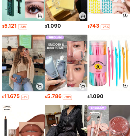
5.121
1.090
743
$
$
$
-33%
-25%
11.675
5.786
1.090
$
$
$
-8%
-28%