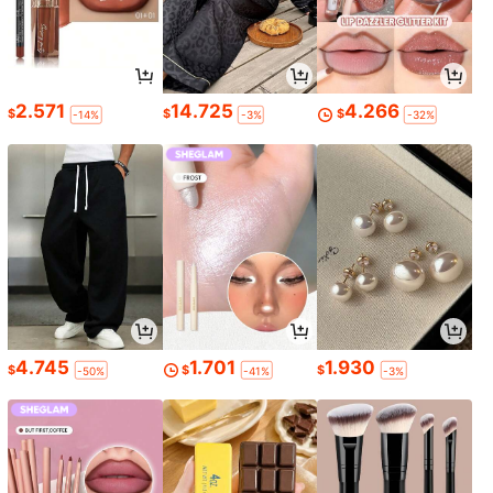
2.571
14.725
4.266
$
$
$
-14%
-3%
-32%
4.745
1.701
1.930
$
$
$
-50%
-41%
-3%