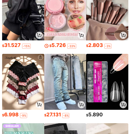
31.527
5.726
2.803
$
$
$
-15%
-33%
-3%
6.998
27.131
5.890
$
$
$
-9%
-8%