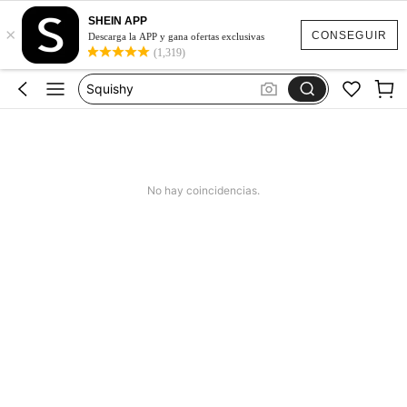
Jeans Mujer
SHEIN APP
×
Squishies
CONSEGUIR
Descarga la APP y gana ofertas exclusivas
(1,319)
Squishy
Vestidos Elegantes Para Fiesta
Poleras Mujer
Jeans Mujer
Squishies
No hay coincidencias.