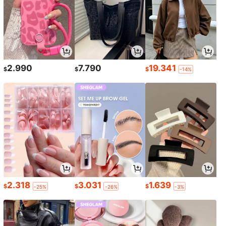
2.990
7.790
19.341
$
$
$
-14%
2.318
3.031
1.639
$
$
$
-25%
-26%
-3%