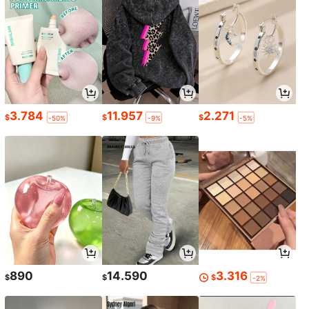
3.784
11.957
2.271
$
$
$
-50%
-9%
-5%
890
14.590
3.316
$
$
$
-2%