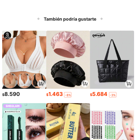
También podría gustarte
8.590
1.463
5.684
$
$
$
-8%
-3%