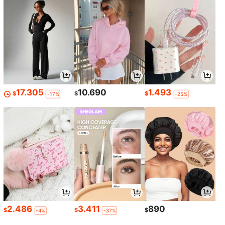
17.305
10.690
1.493
$
$
$
-17%
-25%
2.486
3.411
890
$
$
$
-4%
-37%