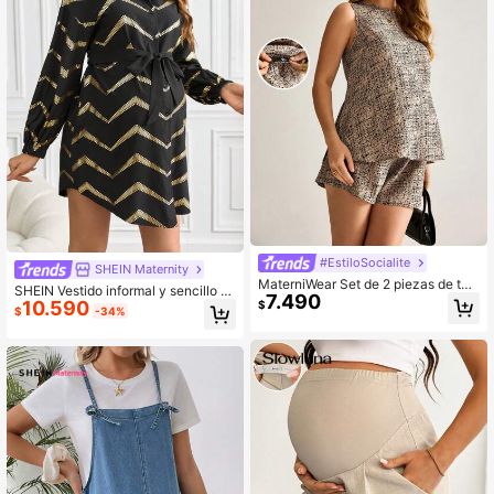
#EstiloSocialite
SHEIN Maternity
MaterniWear Set de 2 piezas de top
SHEIN Vestido informal y sencillo d
7.490
de tirantes estampado y pantalones
10.590
e maternidad, adecuado para el uso
$
$
-34%
cortos con cintura ajustable para m
diario
aternidad