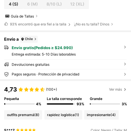
4
(S)
6
(M)
8/10
(L)
12
(XL)
Guía de Tallas
93%
encontró que era fiel a la talla
¿No es tu talla? Dinos
Envío a
Chile
Envío gratis(Pedidos ≥ $24.990)
Entrega estimada:
5-10 Días laborables
Devoluciones gratuitas
Pagos seguros · Protección de privacidad
4,73
(100+)
Ver más
Pequeña
La talla corresponde
Grande
4%
93%
3%
outfits premamá
(8)
rapidez logística
(1)
impresionante
(4)
5***7
Color: Negro / Talla: M