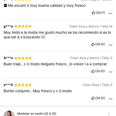
Me
encant
ó
muy
buena
calidad
y
muy
fresco
Útil
(1)
g***e
Color: Azul y blanco / Talla: M
Muy
lindo
a
la
moda
me
gusto
mucho
se
los
recomiendo
si
es
lo
que
est
á
s
buscando
👍🏻
Útil
(0)
A***n
Color: Azul y blanco / Talla: S
Buen
traje
,
c
ó
modo
delgado
fresco
,
lo
volver
í
a
a
comprar
Útil
(0)
e***0
Color: Rosa / Talla: S
Bonito
conjunto
.
Muy
fresco
y
c
ó
modo
Útil
(0)
Modelar es vestir:
US 4 (S)