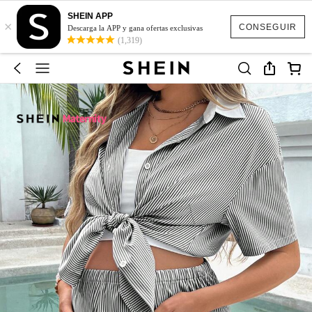
SHEIN APP
×
CONSEGUIR
Descarga la APP y gana ofertas exclusivas
(1,319)