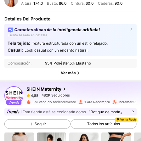
Altura:
174.0
Busto:
86.0
Cintura:
60.0
Caderas:
90.0
Detalles Del Producto
Características de la inteligencia artificial
Escrito basado en detalles
Tela tejida:
Textura estructurada con un estilo relajado.
482K Seguidores
4,88
Casual:
Look casual con un encanto natural.
Composición:
95% Poliéster,5% Elastano
482K Seguidores
4,88
Ver más
SHEIN Maternity
482K Seguidores
4,88
t***a
pagó
Hace 1 día
3M Vendido recientemente
1.4M Recompra
Incremento d
482K Seguidores
4,88
Esta tienda está seleccionada como
「Botique de moda」
Venta Flash
Seguir
Todos los artículos
482K Seguidores
4,88