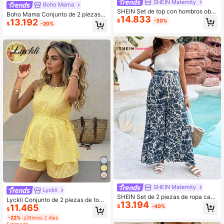
SHEIN Maternity
Boho Mama
SHEIN Set de top con hombros obli
Boho Mama Conjunto de 2 piezas d
14.833
cuos y pantalones casuales de mat
13.192
e top de tirantes con estampado flor
$
-30%
$
-20%
ernidad (2 piezas)
al y pantalones casuales de materni
dad para vacaciones
SHEIN Maternity
Lyckli
SHEIN Set de 2 piezas de ropa casu
Lyckli Conjunto de 2 piezas de top
13.194
al para embarazadas, que incluye t
11.465
de tirantes con lazo lateral a rayas
$
-40%
$
op asimétrico de unicolor y pantalo
y shorts con cintura ajustable para
nes de pierna ancha con estampad
-22%
¡Últimos 2 días
maternidad
Estimado