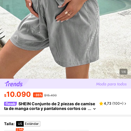
1/6
10.090
-35%
$
$15.490
SHEIN Conjunto de 2 piezas de camise
4,73
(
100+
)
ta de manga corta y pantalones cortos co
n rayas y estampados sencillos para uso
diario para mujeres embarazadas
Talla
:
US
Estándar
2 left