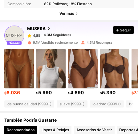
Composición:
82% Poliéster, 18% Elastano
4.3M Seguidores
4,85
Ver más
MUSERA
Seguir
4.3M Seguidores
4,85
t***4
pagó
Hace 1 día
9.1M Vendido recientemente
4.5M Recompra
4.3M Seguidores
4,85
4.3M Seguidores
4,85
4.3M Seguidores
4,85
6.036
5.990
4.690
5.390
7
$
$
$
$
$
de buena calidad (9999+)
suave (9999+)
lo adoro (9999+)
bonit
4.3M Seguidores
4,85
También Podría Gustarte
4.3M Seguidores
4,85
Recomendados
Joyas & Relojes
Accesorios de Vestir
Deportes &