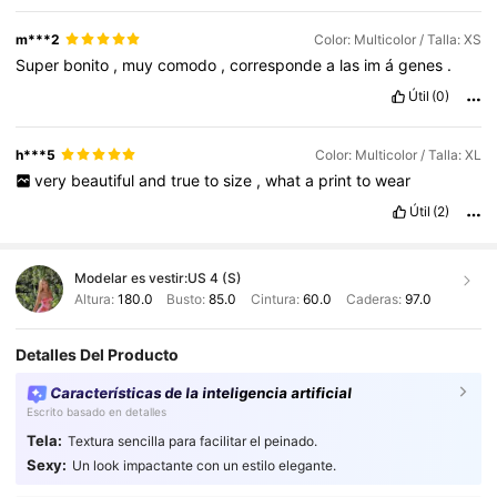
m***2
Color: Multicolor / Talla: XS
Super
bonito
,
muy
comodo
,
corresponde
a
las
im
á
genes
.
Útil
(0)
h***5
Color: Multicolor / Talla: XL
very
beautiful
and
true
to
size
,
what
a
print
to
wear
Útil
(2)
Modelar es vestir:
US 4 (S)
Altura:
180.0
Busto:
85.0
Cintura:
60.0
Caderas:
97.0
Detalles Del Producto
Características de la inteligencia artificial
Escrito basado en detalles
Tela:
Textura sencilla para facilitar el peinado.
Sexy:
Un look impactante con un estilo elegante.
4.3M Seguidores
4,85