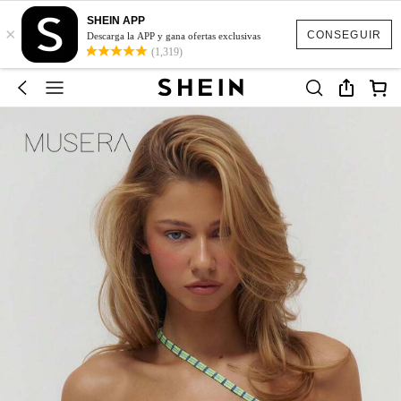
SHEIN APP
×
CONSEGUIR
Descarga la APP y gana ofertas exclusivas
(1,319)