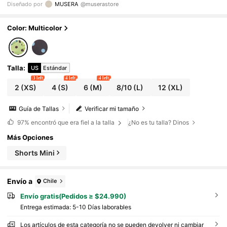
Diseñado por
MUSERA
@muserastore
ano, playa, vacaciones, uso diario, sexy y lindo,
ideal para viajar
Color: Multicolor
Talla
:
US
Estándar
3 left
4 left
4 left
2
(XS)
4
(S)
6
(M)
8/10
(L)
12
(XL)
Guía de Tallas
Verificar mi tamaño
97%
encontró que era fiel a la talla
¿No es tu talla? Dinos
Más Opciones
Shorts Mini
Envío a
Chile
Envío gratis(Pedidos ≥ $24.990)
Entrega estimada:
5-10 Días laborables
Los artículos de esta categoría no se pueden devolver ni cambiar