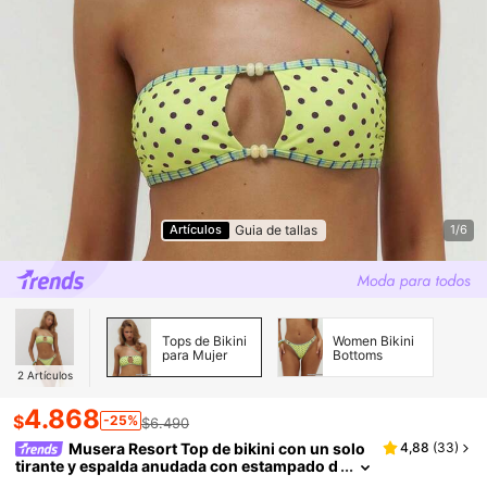
Guia de tallas
Artículos
1/6
Tops de Bikini
Women Bikini
para Mujer
Bottoms
2
Artículos
4.868
$
-25%
$6.490
Musera Resort Top de bikini con un solo
4,88
(
33
)
tirante y espalda anudada con estampado d
e lunares y mezcla de estampados, para ver