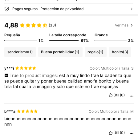
Pagos seguros · Protección de privacidad
4,88
(33)
Ver más
Pequeña
La talla corresponde
Grande
1%
97%
2%
senderismo
(1)
Buena portabilidad
(1)
regalo
(1)
bonito
(3)
y***i
Color: Multicolor / Talla: S
True to product images:
est
á
muy
lindo
trae
la
cadenita
que
se
puede
quitar
y
poner
buena
calidad
amolfa
bonito
y
buena
tela
tal
cual
a
la
imagen
y
solo
que
este
no
trae
esponjas
Útil
(0)
b***a
Color: Multicolor / Talla: M
biennnnnnnnnnnnnnnnnnnnnnnnnnnnnnnnnnnnnnnnnnnnnnnnn
nnn
Útil
(0)