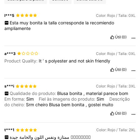
l***5
Color: Rojo / Talla: 0XL
Esta
muy
bonita
la
talla
corresponde
la
recomiendo
ampliamente
Útil
(0)
a***3
Color: Rojo / Talla: 0XL
Product Quality:
It
’
s
polyester
and
not
skin
friendly
Útil
(0)
s***i
Color: Rojo / Talla: 3XL
Qualidade do produto:
Blusa
bonita
,
material
parece
bom
Em forma:
Sim
Fiel às imagens do produto:
Sim
Descrição
do cheiro:
Srm
cheiro
Blusa
bem
bonita
,
gostei
muito
Útil
(0)
t***1
Color: Rojo / Talla: 2XL
والخامة
اللون
ونفس
ممتازة
جيدة
👍🏻👍🏻👍🏻👍🏻