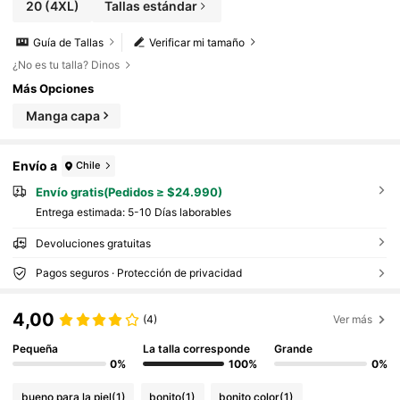
20
(4XL)
Tallas estándar
Guía de Tallas
Verificar mi tamaño
¿No es tu talla? Dinos
Más Opciones
Manga capa
Envío a
Chile
Envío gratis(Pedidos ≥ $24.990)
Entrega estimada:
5-10 Días laborables
Devoluciones gratuitas
Pagos seguros · Protección de privacidad
4,00
(4)
Ver más
Pequeña
La talla corresponde
Grande
0%
100%
0%
bueno para la piel
(1)
bonito
(1)
bonito color
(1)