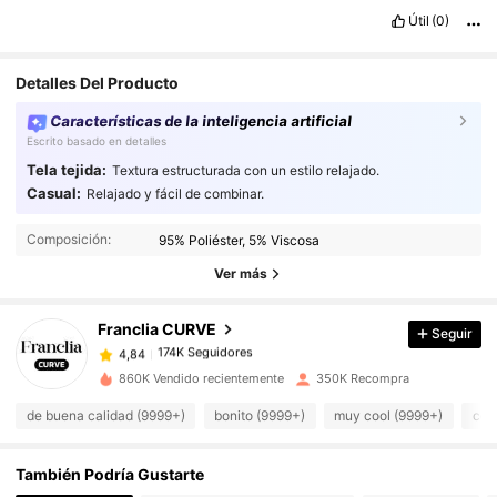
Útil
(0)
Detalles Del Producto
Características de la inteligencia artificial
Escrito basado en detalles
Tela tejida:
Textura estructurada con un estilo relajado.
Casual:
Relajado y fácil de combinar.
174K Seguidores
4,84
Composición:
95% Poliéster, 5% Viscosa
174K Seguidores
4,84
Ver más
Franclia CURVE
Seguir
174K Seguidores
4,84
a***a
pagó
Hace 1 día
860K Vendido recientemente
350K Recompra
174K Seguidores
4,84
de buena calidad (9999+)
bonito (9999+)
muy cool (9999+)
com
También Podría Gustarte
174K Seguidores
4,84