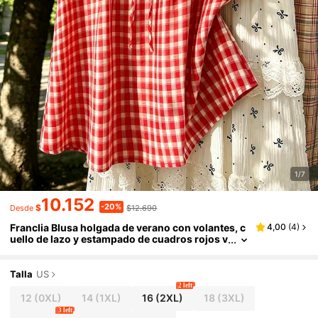
1/7
10.152
-20%
$
$12.690
Desde
Franclia Blusa holgada de verano con volantes, c
4,00
(
4
)
uello de lazo y estampado de cuadros rojos v
intage en talla grande con estilo Y2K y prepp
y
Talla
US
2 left
12
(0XL)
14
(1XL)
16
(2XL)
18
(3XL)
3 left