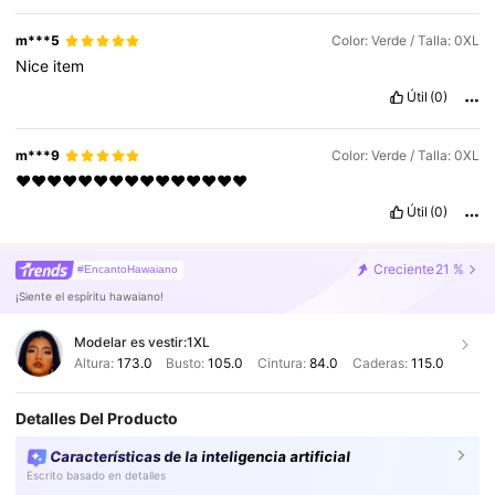
m***5
Color: Verde / Talla: 0XL
Nice
item
Útil
(0)
m***9
Color: Verde / Talla: 0XL
❤️❤️❤️❤️❤️❤️❤️❤️❤️❤️❤️❤️❤️❤️❤️
Útil
(0)
Creciente
21 %
#EncantoHawaiano
¡Siente el espíritu hawaiano!
Modelar es vestir:
1XL
Altura:
173.0
Busto:
105.0
Cintura:
84.0
Caderas:
115.0
Detalles Del Producto
Características de la inteligencia artificial
Escrito basado en detalles