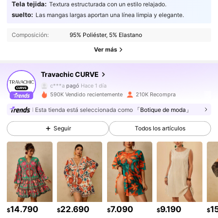
Tela tejida:
Textura estructurada con un estilo relajado.
217K Seguidores
4,85
suelto:
Las mangas largas aportan una línea limpia y elegante.
Composición:
95% Poliéster, 5% Elastano
217K Seguidores
4,85
Ver más
Travachic CURVE
217K Seguidores
4,85
c***a
pagó
Hace 1 día
m***e
seguido
Hace 1 horas
590K Vendido recientemente
210K Recompra
217K Seguidores
4,85
Esta tienda está seleccionada como
「Botique de moda」
Seguir
Todos los artículos
217K Seguidores
4,85
217K Seguidores
4,85
217K Seguidores
4,85
14.790
22.690
7.090
9.190
1
$
$
$
$
$