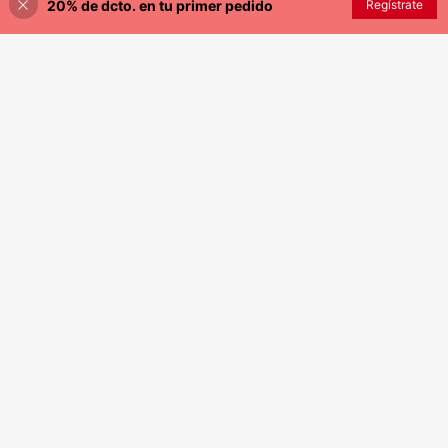
20% de dcto. en tu primer pedido
Regístrate
¡30% DE DESCUENTO!
AÑADIR A LA BOLSA