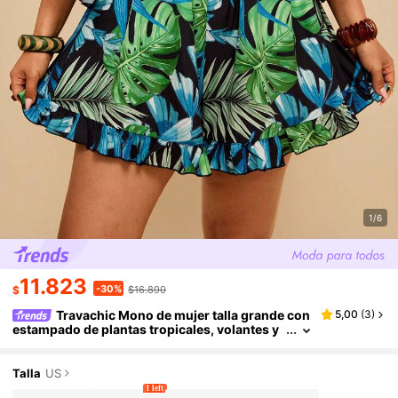
1/6
11.823
-30%
$
$16.890
Travachic Mono de mujer talla grande con
5,00
(
3
)
estampado de plantas tropicales, volantes y
mangas acampanadas, informal para vacacio
nes
Talla
US
1 left