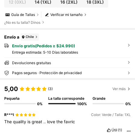
12
(0XL)
14
(1XL)
16
(2XL)
18
(3XL)
Guía de Tallas
Verificar mi tamaño
¿No es tu talla? Dinos
Envío a
Chile
Envío gratis(Pedidos ≥ $24.990)
Entrega estimada:
5-10 Días laborables
Devoluciones gratuitas
Pagos seguros · Protección de privacidad
5,00
(3)
Ver más
Pequeña
La talla corresponde
Grande
0%
100%
0%
R***l
Color: Verde / Talla: 1XL
The
quality
is
great
..
love
the
favric
Útil
(1)