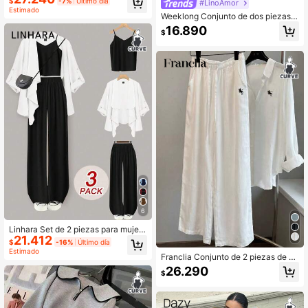
$
-7%
Último día
#LinoAmor
botones delanteros, decoración con
Estimado
Weeklong Conjunto de dos piezas p
cordón ajustado a rayas, pantalone
ara mujer talla grande, primavera/v
s elegantes casuales para uso diari
16.890
$
erano, casual para vacaciones, cue
o y de oficina
llo en V, manga media, botón decor
ativo grande, shorts holgados y rela
jados, adecuado para uso diario en
vacaciones
6
Linhara Set de 2 piezas para mujer t
21.412
alla grande que incluye un cárdigan
$
-16%
Último día
de tejido sólido + un top camiseta +
Estimado
Franclia Conjunto de 2 piezas de m
pantalones anchos casuales
ujer talla grande, pantalones rectos
26.290
$
de lino vintage casual con cordón,
manga larga, unicolor y bordado de
caballo, para otoño