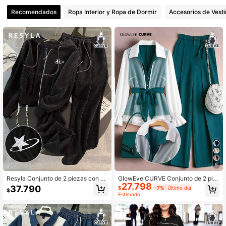
Recomendados
Ropa Interior y Ropa de Dormir
Accesorios de Vesti
302K Seguidores
4,76
302K Seguidores
4,76
302K Seguidores
4,76
302K Seguidores
4,76
8
302K Seguidores
4,76
Resyla Conjunto de 2 piezas con ca
GlowEve CURVE Conjunto de 2 pie
27.798
pucha y cremallera para mujer talla
zas para mujer talla grande, blusa d
37.790
$
-7%
Último día
$
grande
e manga larga y pantalón de pierna
Estimado
ancha, uso diario casual
302K Seguidores
4,76