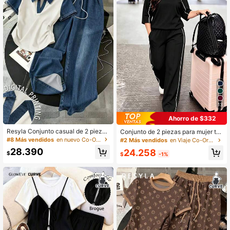
13
Ahorro de $332
Resyla Conjunto casual de 2 piezas
Conjunto de 2 piezas para mujer tall
para mujer talla grande con top de
a grande primavera/otoño, camiset
#8 Más vendidos
en nuevo Co-Ords de Talla Grande
#2 Más vendidos
en Viaje Co-Ords de Talla Grande
manga corta a bloques de color y p
a de cuello redondo y manga 3/4 &
28.390
24.258
antalones largos con cintura con co
pantalones largos holgados de cint
$
$
-1%
rdón para uso diario
ura elástica para uso diario casual,
negro efecto visual que disimula