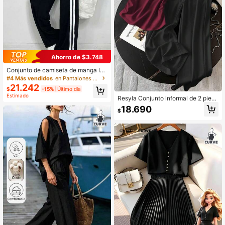
Ahorro de $3.748
Conjunto de camiseta de manga lar
ga con cuello en V y pantalones de
#4 Más vendidos
en Pantalones deportivos Co-Ords de Talla Grande
pierna ancha con bolsillo a rayas lat
21.242
$
-15%
Último día
erales, elegante negro para primave
Estimado
ra/otoño, talla grande
Resyla Conjunto informal de 2 piez
as de top de manga corta con esta
18.690
$
mpado de letras y pantalones de pi
erna ancha para mujer de talla gran
de