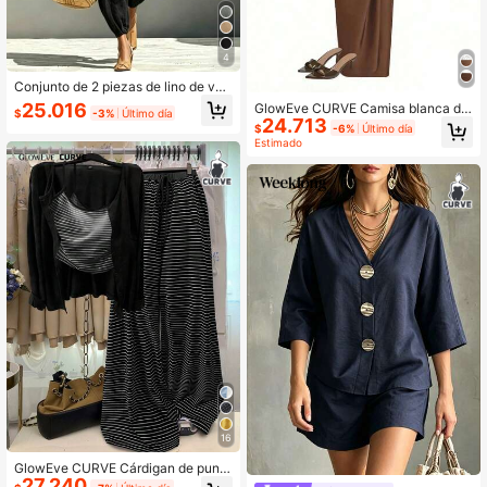
4
Conjunto de 2 piezas de lino de ver
ano para mujer talla grande, top con
25.016
GlowEve CURVE Camisa blanca de
$
-3%
Último día
cuello en V y mangas de murciélag
24.713
manga larga con cuello en V para m
$
-6%
Último día
o y pantalones con tobillos con puñ
ujer de talla grande, elegante para ir
Estimado
o, atuendo casual elegante en color
al trabajo, fiestas, bodas, dama de h
negro
onor, atuendo de primavera, combin
ada con falda midi de tiro alto con l
azo lateral en color café/marrón, co
njunto de 2 piezas
16
GlowEve CURVE Cárdigan de punto
27.240
de unicolor talla grande, cierre con