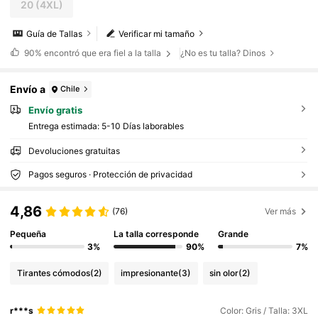
20
(4XL)
Guía de Tallas
Verificar mi tamaño
90%
encontró que era fiel a la talla
¿No es tu talla? Dinos
Envío a
Chile
Envío gratis
Entrega estimada:
5-10 Días laborables
Devoluciones gratuitas
Pagos seguros · Protección de privacidad
4,86
(76)
Ver más
Pequeña
La talla corresponde
Grande
3%
90%
7%
Tirantes cómodos
(2)
impresionante
(3)
sin olor
(2)
r***s
Color: Gris / Talla: 3XL