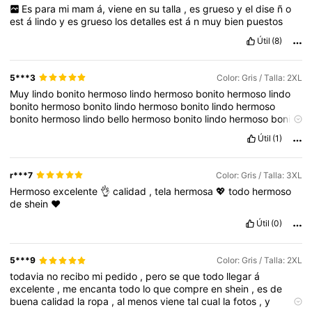
Es
para
mi
mam
á,
viene
en
su
talla
,
es
grueso
y
el
dise
ñ
o
est
á
lindo
y
es
grueso
los
detalles
est
á
n
muy
bien
puestos
Útil
(8)
5***3
Color: Gris / Talla: 2XL
Muy
lindo
bonito
hermoso
lindo
hermoso
bonito
hermoso
lindo
bonito
hermoso
bonito
lindo
hermoso
bonito
lindo
hermoso
bonito
hermoso
lindo
bello
hermoso
bonito
lindo
hermoso
bonito
bello
lindo
bonito
hermoso
bonito
bello
lindo
bello
lindo
hermoso
Útil
(1)
bello
lindo
hermoso
bello
lindo
hermoso
bonito
precioso
lindo
bello
lindo
bello
r***7
Color: Gris / Talla: 3XL
Hermoso
excelente
👌
calidad
,
tela
hermosa
💖
todo
hermoso
de
shein
❤️
Útil
(0)
5***9
Color: Gris / Talla: 2XL
todavia
no
recibo
mi
pedido
,
pero
se
que
todo
llegar
á
excelente
,
me
encanta
todo
lo
que
compre
en
shein
,
es
de
buena
calidad
la
ropa
,
al
menos
viene
tal
cual
la
fotos
,
y