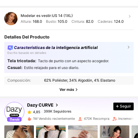
Modelar es vestir:
US 14 (1XL)
Altura:
168.0
Busto:
105.0
Cintura:
82.0
Caderas:
124.0
Detalles Del Producto
Características de la inteligencia artificial
Escrito basado en detalles
Tela tricotada:
Tacto de punto con un aspecto acogedor.
Casual:
Estilo relajado para el uso diario.
399K Seguidores
4,85
Composición:
62% Poliéster, 34% Algodón, 4% Elastano
Ver más
399K Seguidores
4,85
Dazy CURVE
Seguir
399K Seguidores
4,85
1M Vendido recientemente
470K Recompra
Incremento 
399K Seguidores
4,85