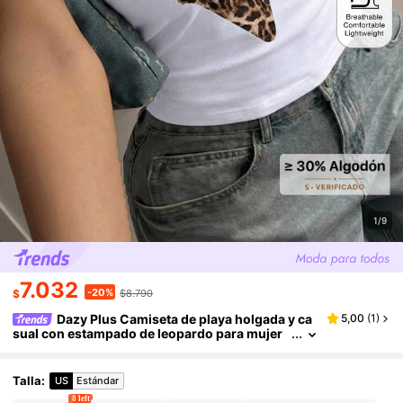
1/9
7.032
-20%
$
$8.790
Dazy Plus Camiseta de playa holgada y ca
5,00
(
1
)
sual con estampado de leopardo para mujer
de talla grande, adecuada para primavera, ver
ano, Día de San Valentín, camiseta gráfica para va
caciones
Talla
:
US
Estándar
8 left