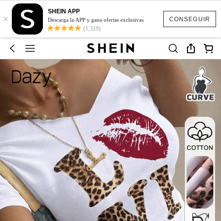
SHEIN APP
×
CONSEGUIR
Descarga la APP y gana ofertas exclusivas
(1,319)