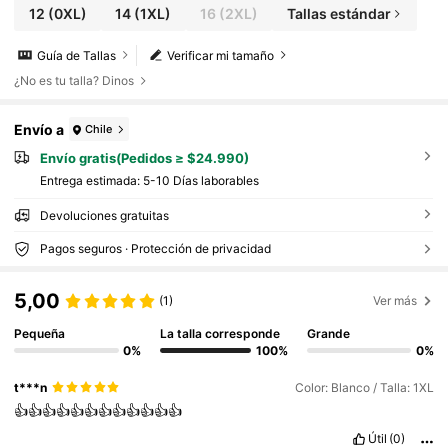
12
(0XL)
14
(1XL)
16
(2XL)
Tallas estándar
Guía de Tallas
Verificar mi tamaño
¿No es tu talla? Dinos
Envío a
Chile
Envío gratis(Pedidos ≥ $24.990)
Entrega estimada:
5-10 Días laborables
Devoluciones gratuitas
Pagos seguros · Protección de privacidad
5,00
(1)
Ver más
Pequeña
La talla corresponde
Grande
0%
100%
0%
t***n
Color: Blanco / Talla: 1XL
👍👍👍👍👍👍👍👍👍👍👍👍
Útil
(0)