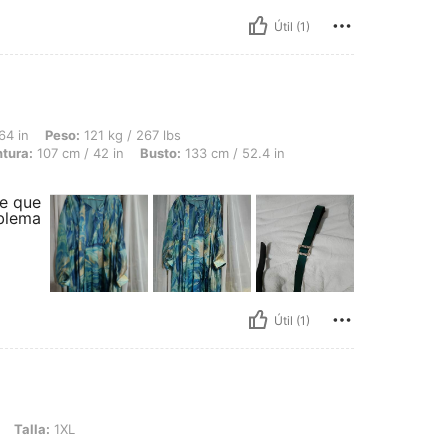
Útil (1)
 121 kg / 267 lbs, Forma del cuerpo: Triángulo, Caderas: 145 cm / 57 in, Cintura: 1
64 in
Peso:
121 kg / 267 lbs
ntura:
107 cm / 42 in
Busto:
133 cm / 52.4 in
me que
oblema
Útil (1)
L
Talla:
1XL