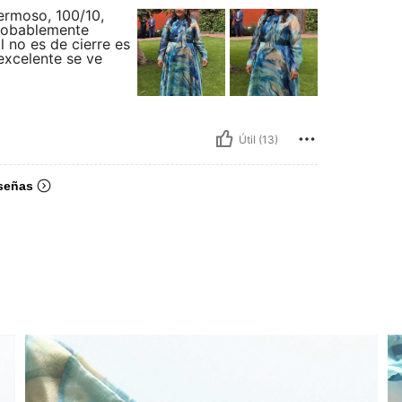
hermoso, 100/10,
probablemente
l no es de cierre es
 excelente se ve
Útil (13)
señas