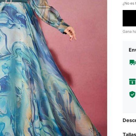
¿No es t
Gana h
Env
Descr
Talla