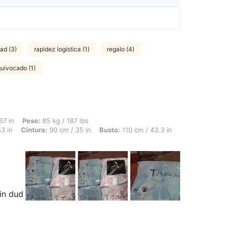
ad (3)
rapidez logística (1)
regalo (4)
quivocado (1)
 85 kg / 187 lbs, Forma del cuerpo: Triángulo invertido, Caderas: 135 cm / 53 in, Ci
67 in
Peso:
85 kg / 187 lbs
3 in
Cintura:
90 cm / 35 in
Busto:
110 cm / 43.3 in
in dud