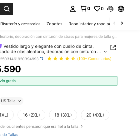
0
0
a. Press Enter to select.
Bisutería y accesorios
Zapatos
Ropa interior y ropa para dormir
Ho
Vestido largo y elegante con cuello de cinta, estampado de olas aleatorio, decoración con cinturón de strass para mujeres de talla grande, primavera y vacaciones
Vestido largo y elegante con cuello de cinta,
ado de olas aleatorio, decoración con cinturón de
 para mujeres de talla grande, primavera y
z25031461920394993
(100+ Comentarios)
iones
5.590
ICE AND AVAILABILITY
vío gratis
US Talla
1XL)
16 (2XL)
18 (3XL)
20 (4XL)
de los clientes pensaron que era fiel a la talla.
a de Tallas