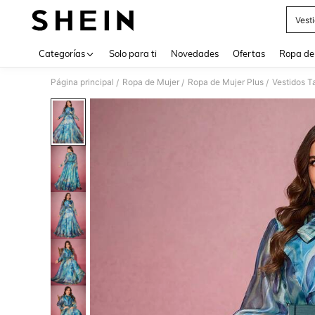
Vest
Use up 
Categorías
Solo para ti
Novedades
Ofertas
Ropa de
Página principal
Ropa de Mujer
Ropa de Mujer Plus
Vestidos T
/
/
/