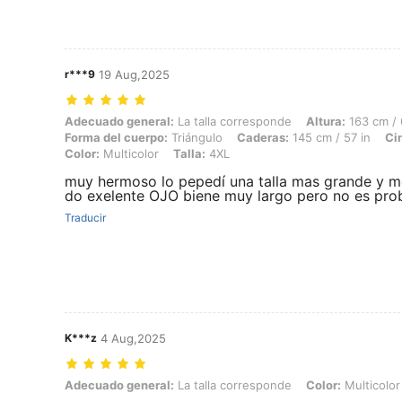
r***9
19 Aug,2025
Adecuado general: La talla corresponde, Altura: 163 cm / 64 in, Peso:
Adecuado general:
La talla corresponde
Altura:
163 cm / 
Forma del cuerpo:
Triángulo
Caderas:
145 cm / 57 in
Ci
Color:
Multicolor
Talla:
4XL
muy hermoso lo pepedí una talla mas grande y 
do exelente OJO biene muy largo pero no es pr
Traducir
K***z
4 Aug,2025
Adecuado general: La talla corresponde, Color: Multicolor, Talla: 1X
Adecuado general:
La talla corresponde
Color:
Multicolor