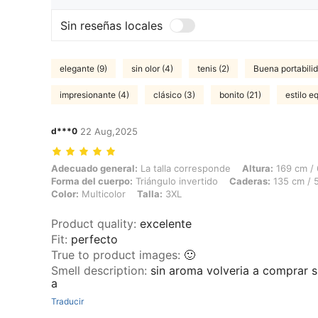
Sin reseñas locales
elegante (9)
sin olor (4)
tenis (2)
Buena portabilid
impresionante (4)
clásico (3)
bonito (21)
estilo e
d***0
22 Aug,2025
Adecuado general: La talla corresponde, Altura: 169 cm / 67 in, Peso:
Adecuado general:
La talla corresponde
Altura:
169 cm / 
Forma del cuerpo:
Triángulo invertido
Caderas:
135 cm / 5
Color:
Multicolor
Talla:
3XL
Product quality
:
excelente
Fit
:
perfecto
True to product images
:
🙂
Smell description
:
sin aroma volveria a comprar s
a
Traducir