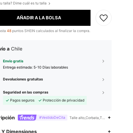
u talla? Dime cuál es tu talla
AÑADIR A LA BOLSA
asta
48
puntos SHEIN calculados al finalizar la compra.
ío a
Chile
Envío gratis
Entrega estimada:
5-10 Días laborables
Devoluciones gratuitas
Seguridad en las compras
Pagos seguros
Protección de privacidad
ipción
#VestidoDeCita
Talle alto,Corbata,Tropical
s Y Dimensiones