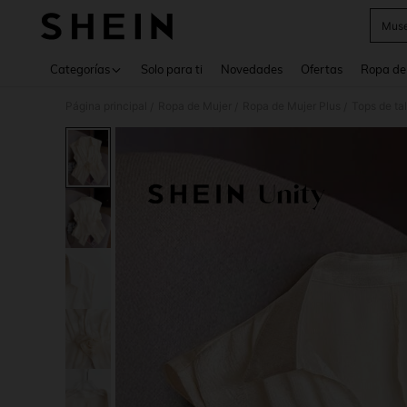
Muse
Use up 
Categorías
Solo para ti
Novedades
Ofertas
Ropa de
Página principal
Ropa de Mujer
Ropa de Mujer Plus
Tops de ta
/
/
/