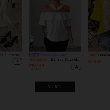
7
10
Franclia Camiseta de punto de talla grande con cuello cuadrado, manga corta, cintura ceñida, estilo francés, casual, para ir al trabajo y múltiples ocasiones
Linhara Blusa elegante y versátil de talla grande para mujer, con cuello en V
#HombrosAlAireChic
-50%
Elenzga Blusa elegante de hombros descubiertos con decoración metálica y volantes para tallas grandes
-6%
¡Últimos 3 días
$5.895
$10.519
Estimado
Ver Más