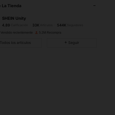
 La Tienda
4,89
33K
544K
SHEIN Unity
4,89
33K
544K
Calificación
Artículos
Seguidores
e***c
pagó
Hace 1 día
 Vendido recientemente
5.2M Recompra
4,89
33K
544K
Todos los artículos
Seguir
4,89
33K
544K
4,89
33K
544K
4,89
33K
544K
4,89
33K
544K
4,89
33K
544K