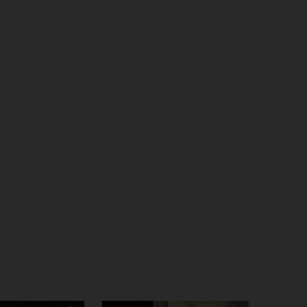
4,89
33K
544K