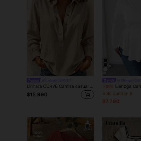
Linhara CURVE
Elenzga CU
Linhara CURVE Camisa casual de otoño tejida para mujer de talla grande para ir al trabajo
Elenzga Camiseta informal de manga larga con hombros descubiertos, cintur
-31%
Solo quedan 9
$15.990
$7.790