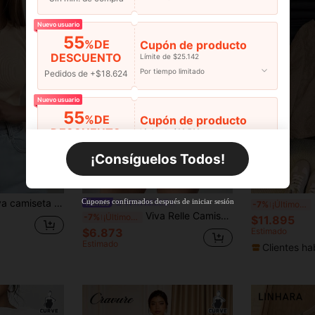
Nuevo usuario
55
%DE
Cupón de producto
DESCUENTO
Límite de $25.142
Por tiempo limitado
Pedidos de +$18.624
Nuevo usuario
55
%DE
Cupón de producto
DESCUENTO
Límite de $29.798
Por tiempo limitado
Pedidos de +$27.936
¡Consíguelos Todos!
Nuevo usuario
6
10
55
%DE
Cupón de producto
Cupones confirmados después de iniciar sesión
ado color albaricoque elegante y casual para mujer talla grande, top ligero de primavera y verano para uso diario y de vacaciones
Se
VIVA RELLE
-7%
¡Últimos 3 días
DESCUENTO
Límite de $27.936
Viva Relle Camiseta casual de manga larga, cuello redondo, ajuste ceñido y elástica con encaje transparente para mujer de talla grande, primavera/otoño
-7%
¡Últimos 3 días
$11.895
Por tiempo limitado
Pedidos de +$37.248
$6.873
Estimado
Estimado
Clientes ha
Nuevo usuario
57
%DE
Cupón de producto
DESCUENTO
Límite de $32.592
Por tiempo limitado
Pedidos de +$46.560