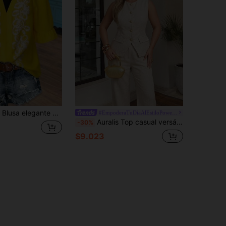
 rosa, bordado floral blanco, diseño de abertura, mangas abultadas y volantes en el bajo, ideal para uso casual, diario, vacaciones y citas, nueva para primavera/verano
#EmpoderaTuDíaAlEstiloPowerMom
Auralis Top casual versátil de uso diario para mujer talla grande, color liso y abotonado sencillo
-30%
$9.023