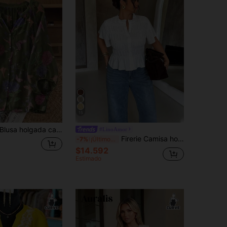
15
lo vacacional con cuello en V y mangas farol para mujer talla grande vintage
#LinoAmor
Firerie Camisa holgada de talla grande de unicolor para el verano
-7%
¡Últimos 3 días
$14.592
Estimado