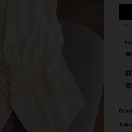
Gana h
Env
Descr
Talla