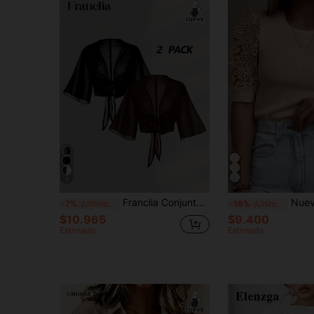
4
Franclia Conjunto de 2 piezas de blusa elegante de gasa con cuello en V, mangas con lazo y nudo para mujer de talla grande, casual, para playa, verano, negro y marrón chocolate
Nueva camiseta de manga corta de punto con encaje empalm
-7%
¡Últimos 3 días
-16%
¡Últimos 3 días
$10.965
$9.400
Estimado
Estimado