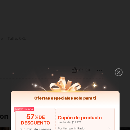
0XL
ue
Talla:
0XL
Útil (0)
Ofertas especiales solo para ti
Nuevo usuario
ron
57
%DE
Cupón de producto
DESCUENTO
Límite de $11.174
Por tiempo limitado
Sin mín. de compra