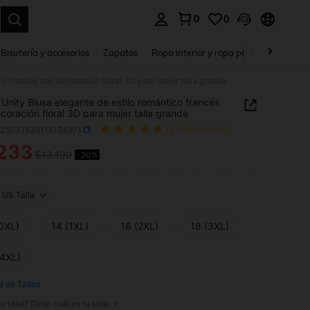
0
0
a. Press Enter to select.
Bisutería y accesorios
Zapatos
Ropa interior y ropa para dormir
Ho
o francés con decoración floral 3D para mujer talla grande
Unity Blusa elegante de estilo romántico francés
coración floral 3D para mujer talla grande
z25031535115124971
(1 Comentarios)
233
$13.190
-30%
ICE AND AVAILABILITY
US Talla
(0XL)
14 (1XL)
16 (2XL)
18 (3XL)
(4XL)
a de Tallas
u talla? Dime cuál es tu talla