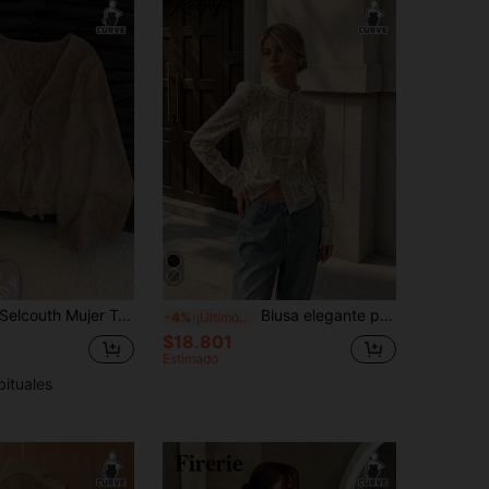
lcouth Mujer Tallas Grandes Camisa Casual de Manga Larga con Cuello en V y Lazo Delantero de unicolor, Blusa de Manga Larga Ajustada con Textura Jacquard Floral, Tops de Exteriores de Otoño y Primavera
Blusa elegante para mujer de talla grande, blusa suelta y grácil de un solo pecho, blusa elegante de color albaricoque para mujer con diseño de encaje calado para vacaciones
-4%
¡Últimos 3 días
$18.801
Estimado
bituales