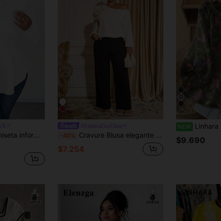
19
Linhara Blusa holgada casual de esti
RVE
#EstéticaConClase
NEW
a ceñida y silueta evasé para mujer talla grande, color blanco
Cravure Blusa elegante y minimalista de manga larga con hombros descubiertos y flores 3D en color albaricoque, para verano
-40%
$9.690
$7.254