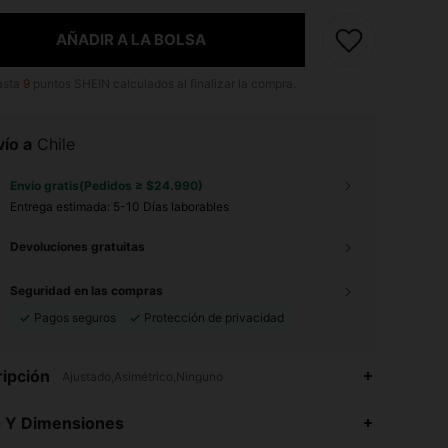
AÑADIR A LA BOLSA
asta
9
puntos SHEIN calculados al finalizar la compra.
ío a
Chile
Envío gratis(Pedidos ≥ $24.990)
Entrega estimada:
5-10 Días laborables
Devoluciones gratuitas
Seguridad en las compras
Pagos seguros
Protección de privacidad
ipción
Ajustado,Asimétrico,Ninguno
4,89
33K
544K
s Y Dimensiones