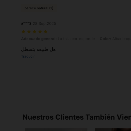
parece natural (1)
a***2
28 Sep,2025
Adecuado general: La talla corresponde, Color: Albaricoque, Talla: 
Adecuado general:
La talla corresponde
Color:
Albaricoq
هل طبيعه بتسطل
Traducir
Nuestros Clientes También Vie