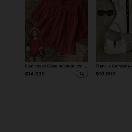
4
Rusticease Blusa holgada con mangas de farol bordadas para mujer de talla grande para vacaciones
$14.390
$10.090