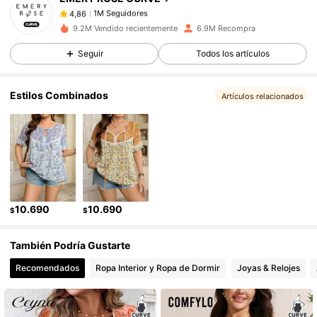
1M Seguidores
4,86
g***7
pagó
Hace 1 día
9.2M Vendido recientemente
6.9M Recompra
1M Seguidores
4,86
Seguir
Todos los artículos
Estilos Combinados
Artículos relacionados
1M Seguidores
4,86
1M Seguidores
4,86
1M Seguidores
4,86
10.690
10.690
$
$
1M Seguidores
4,86
También Podría Gustarte
Recomendados
Ropa Interior y Ropa de Dormir
Joyas & Relojes
1M Seguidores
4,86