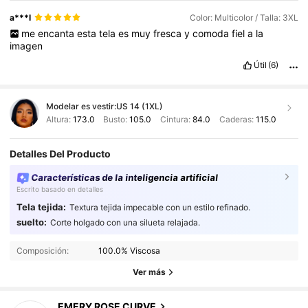
a***l
Color: Multicolor / Talla: 3XL
me
encanta
esta
tela
es
muy
fresca
y
comoda
fiel
a
la
imagen
Útil
(6)
Modelar es vestir:
US 14 (1XL)
Altura:
173.0
Busto:
105.0
Cintura:
84.0
Caderas:
115.0
Detalles Del Producto
Características de la inteligencia artificial
Escrito basado en detalles
Tela tejida:
Textura tejida impecable con un estilo refinado.
1M Seguidores
4,86
suelto:
Corte holgado con una silueta relajada.
Composición:
100.0% Viscosa
1M Seguidores
4,86
Ver más
EMERY ROSE CURVE