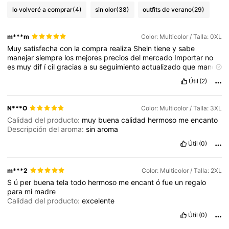
lo volveré a comprar
(4)
sin olor
(38)
outfits de verano
(29)
m***m
Color: Multicolor / Talla: 0XL
Muy
satisfecha
con
la
compra
realiza
Shein
tiene
y
sabe
manejar
siempre
los
mejores
precios
del
mercado
Importar
no
es
muy
dif
í
cil
gracias
a
su
seguimiento
actualizado
que
maneja
en
la
web
El
art
í
culo
obtenido
est
á
m
á
s
que
perfecto
Útil
(2)
medidas
son
tal
cual
a
la
descripci
ó
n
si
tienes
dudas
igual
gu
í
ate
siempre
por
la
modelos
y
sus
medidas
al
comprar
prendas
.
N***O
Color: Multicolor / Talla: 3XL
Calidad del producto:
muy
buena
calidad
hermoso
me
encanto
Descripción del aroma:
sin
aroma
Útil
(0)
m***2
Color: Multicolor / Talla: 2XL
S
ú
per
buena
tela
todo
hermoso
me
encant
ó
fue
un
regalo
para
mi
madre
Calidad del producto:
excelente
Útil
(0)