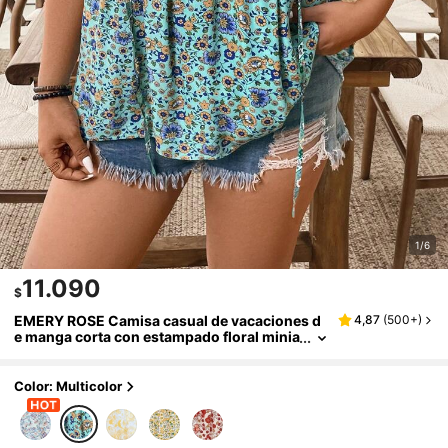
1/6
11.090
$
EMERY ROSE Camisa casual de vacaciones d
4,87
(
500+
)
e manga corta con estampado floral minia
tura para mujeres de talla grande
Color: Multicolor