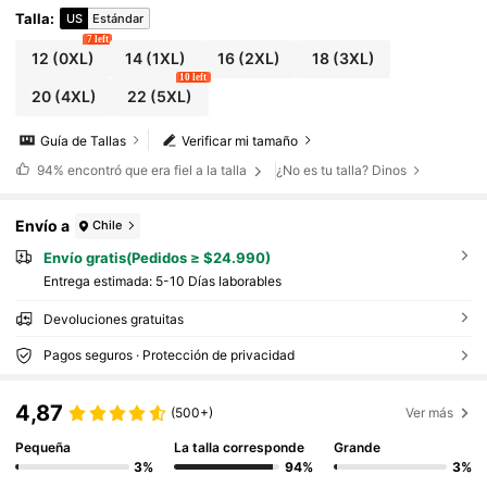
Talla
:
US
Estándar
7 left
12
(0XL)
14
(1XL)
16
(2XL)
18
(3XL)
10 left
20
(4XL)
22
(5XL)
Guía de Tallas
Verificar mi tamaño
94%
encontró que era fiel a la talla
¿No es tu talla? Dinos
Envío a
Chile
Envío gratis(Pedidos ≥ $24.990)
Entrega estimada:
5-10 Días laborables
Devoluciones gratuitas
Pagos seguros · Protección de privacidad
4,87
(500+)
Ver más
Pequeña
La talla corresponde
Grande
3%
94%
3%