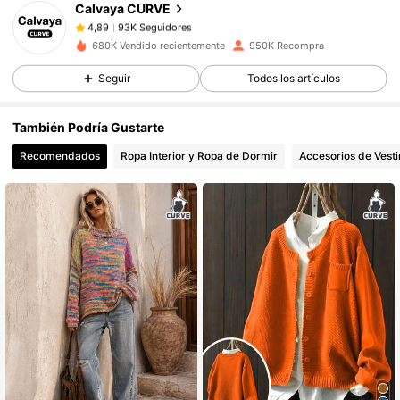
Calvaya CURVE
93K Seguidores
4,89
t***s
pagó
Hace 1 día
680K Vendido recientemente
950K Recompra
93K Seguidores
4,89
Seguir
Todos los artículos
También Podría Gustarte
93K Seguidores
4,89
Recomendados
Ropa Interior y Ropa de Dormir
Accesorios de Vesti
93K Seguidores
4,89
93K Seguidores
4,89
93K Seguidores
4,89
93K Seguidores
4,89