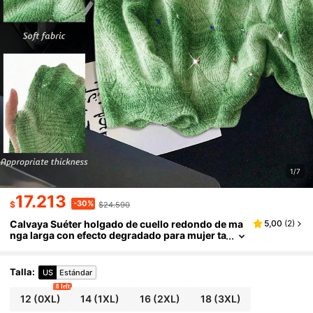
1/7
17.213
-30%
$
$24.590
Calvaya Suéter holgado de cuello redondo de ma
5,00
(
2
)
nga larga con efecto degradado para mujer ta
lla grande, suéter de punto de otoño/invierno
Talla
:
US
Estándar
8 left
12
(0XL)
14
(1XL)
16
(2XL)
18
(3XL)