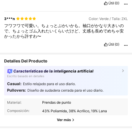
Útil
(0)
3***n
Color: Verde / Talla: 2XL
フワフワで可愛い。ちょっとぶかいかも。袖口がかなり大きいの
で、ちょっとゴム入れたいくらいだけど、丈感も長めでめちゃ安
かったから許すわ〜
Útil
(0)
Detalles Del Producto
Características de la inteligencia artificial
Escrito basado en detalles
Casual:
Estilo relajado para el uso diario.
Pullovers:
Diseño de sudadera cerrada para el uso diario.
93K Seguidores
4,89
Material:
Prendas de punto
Composición:
43% Poliamida, 38% Acrílico, 19% Lana
93K Seguidores
4,89
Ver más