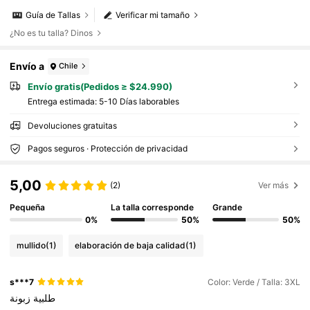
Guía de Tallas
Verificar mi tamaño
¿No es tu talla? Dinos
Envío a
Chile
Envío gratis(Pedidos ≥ $24.990)
Entrega estimada:
5-10 Días laborables
Devoluciones gratuitas
Pagos seguros · Protección de privacidad
5,00
(2)
Ver más
Pequeña
La talla corresponde
Grande
0%
50%
50%
mullido
(1)
elaboración de baja calidad
(1)
s***7
Color: Verde / Talla: 3XL
طلبية
زبونة