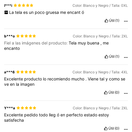
l***i
Color: Blanco y Negro / Talla: 0XL
La
tela
es
un
poco
gruesa
me
encant
ó
Útil
(1)
b***o
Color: Blanco y Negro / Talla: 2XL
Fiel a las imágenes del producto:
Tela
muy
buena
,
me
encanto
Útil
(1)
a***6
Color: Blanco y Negro / Talla: 4XL
Excelente
producto
lo
recomiendo
mucho
.
Viene
tal
y
como
se
ve
en
la
imagen
Útil
(0)
Y***a
Color: Blanco y Negro / Talla: 2XL
Excelente
pedido
todo
lleg
ó
en
perfecto
estado
estoy
satisfecha
Útil
(0)