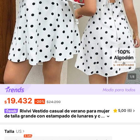
1/8
19.432
-20%
$
$24.290
Rivivi Vestido casual de verano para mujer
5,00
(
6
)
de talla grande con estampado de lunares y c
uello redondo sin mangas
Talla
US
6 left