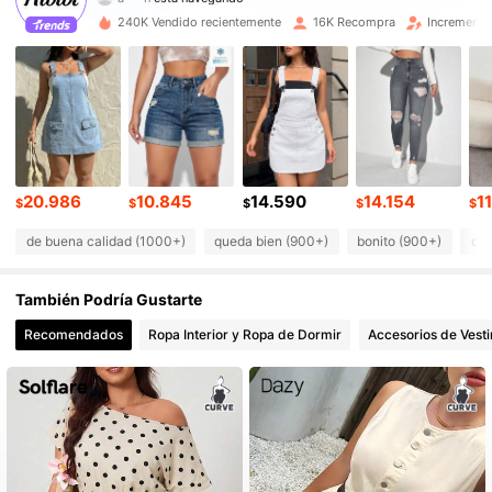
240K Vendido recientemente
16K Recompra
Incremento
26K Seguidores
4,78
26K Seguidores
4,78
26K Seguidores
4,78
20.986
10.845
14.590
14.154
1
26K Seguidores
4,78
$
$
$
$
$
de buena calidad (1000+)
queda bien (900+)
bonito (900+)
com
26K Seguidores
4,78
También Podría Gustarte
26K Seguidores
4,78
Recomendados
Ropa Interior y Ropa de Dormir
Accesorios de Vesti
26K Seguidores
4,78