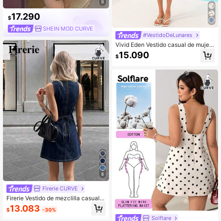
9
17.290
$
SHEIN MOD CURVE
#VestidoDeLunares
Vivid Eden Vestido casual de mujer
de manga corta con cuello en V y e
15.090
$
stampado de lunares
8
Firerie CURVE
Firerie Vestido de mezclilla casual s
in mangas de cuello redondo para
13.083
$
-30%
mujer de talla grande
Solflare