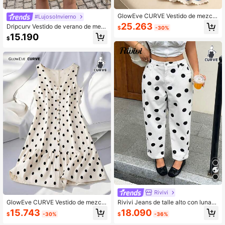
8
GlowEve CURVE Vestido de mezclil
#LujosoInvierno
la jacquard sin elasticidad casual d
25.263
Dripcurv Vestido de verano de mez
$
-30%
e verano para mujer talla grande
clilla negro y sencillo para mujer de
15.190
$
talla grande, vestido de vacaciones
sencillo, vestido de verano, atuend
o de vacaciones, vestido de playa,
vestido de estilo campestre
Rivivi
GlowEve CURVE Vestido de mezclil
Rivivi Jeans de talle alto con lunare
la casual sin mangas con lunares, a
s para mamá de talla grande
15.743
18.090
$
-30%
$
-36%
botonado sencillo y bajo con volant
es para mujer talla grande