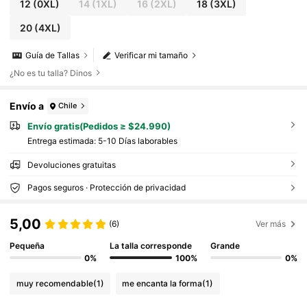
12
(0XL)
14
(1XL)
16
(2XL)
18
(3XL)
20
(4XL)
Guía de Tallas
Verificar mi tamaño
¿No es tu talla? Dinos
Envío a
Chile
Envío gratis(Pedidos ≥ $24.990)
Entrega estimada:
5-10 Días laborables
Devoluciones gratuitas
Pagos seguros · Protección de privacidad
5,00
(6)
Ver más
Pequeña
La talla corresponde
Grande
0%
100%
0%
muy recomendable
(1)
me encanta la forma
(1)