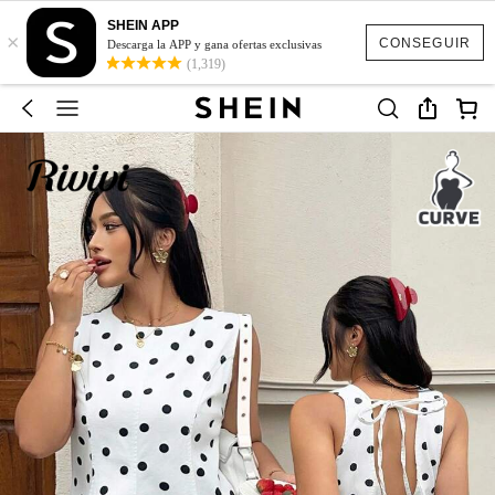
SHEIN APP
×
CONSEGUIR
Descarga la APP y gana ofertas exclusivas
(1,319)