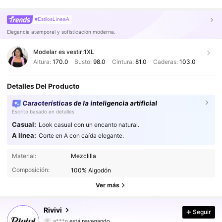
#EstilosLíneaA
Elegancia atemporal y sofisticación moderna.
Modelar es vestir:
1XL
Altura:
170.0
Busto:
98.0
Cintura:
81.0
Caderas:
103.0
Detalles Del Producto
Características de la inteligencia artificial
Escrito basado en detalles
Casual:
Look casual con un encanto natural.
A línea:
Corte en A con caída elegante.
26K Seguidores
4,78
Material:
Mezclilla
Composición:
100% Algodón
26K Seguidores
4,78
Ver más
26K Seguidores
4,78
Rivivi
Seguir
26K Seguidores
4,78