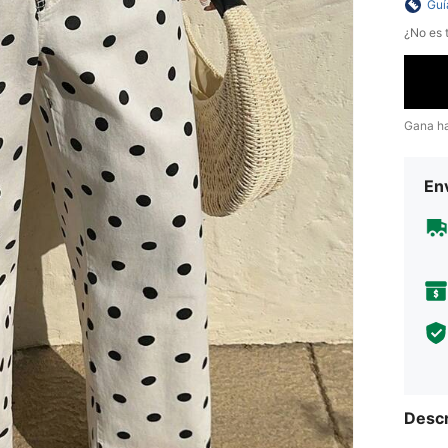
Guí
¿No es t
Gana h
Env
Descr