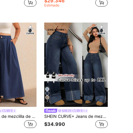
$29.346
Estimado
5
or CURVE
SHEIN CURVE+
Elaquor Jeans de mezclilla de pierna ancha casual lavados talla grande
SHEIN CURVE+ Jeans de mezclilla casuales versátiles de pierna ancha y sueltos con bolsillos para mujeres de talla grande
$34.990