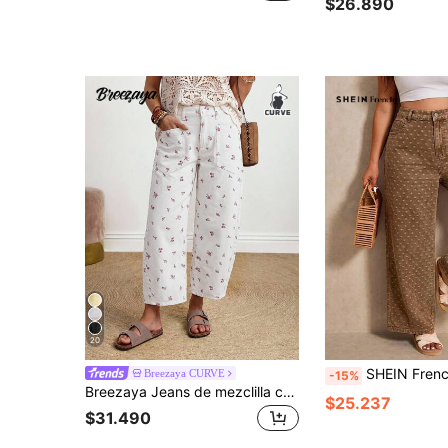
$26.890
20
SHEIN Frenchy Jeans de mezclilla casuales y versátiles para uso diar
Breezaya CURVE
-15%
Breezaya Jeans de mezclilla casuales holgados con diseño de bolsillo floral para mujer talla grande
$25.237
$31.490