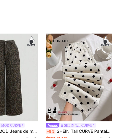
N MOD CURVE
SHEIN Tall CURVE
lla casuales con estampado de leopardo de talla grande
SHEIN Tall CURVE Pantalones vaqueros de pierna ancha con lunares y cintura alta para mujer talla grande CURVE, ropa casual de calle para verano
-5%