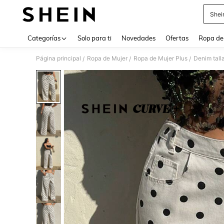
Shei
Use up 
Categorías
Solo para ti
Novedades
Ofertas
Ropa de
Página principal
Ropa de Mujer
Ropa de Mujer Plus
Denim tall
/
/
/