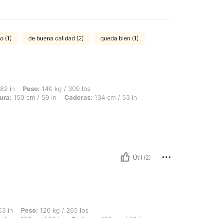
o (1)
de buena calidad (2)
queda bien (1)
 140 kg / 309 lbs, Forma del cuerpo: Triángulo, Busto: 121 cm / 47.6 in, Cintura: 
82 in
Peso:
140 kg / 309 lbs
ura:
150 cm / 59 in
Caderas:
134 cm / 53 in
Útil (2)
 120 kg / 265 lbs, Forma del cuerpo: Rectángulo, Busto: 140 cm / 55.1 in, Cintura:
63 in
Peso:
120 kg / 265 lbs