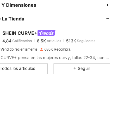
4,84
6.5K
513K
s Y Dimensiones
 La Tienda
4,84
6.5K
513K
SHEIN CURVE+
4,84
6.5K
513K
Calificación
Artículos
Seguidores
d***p
pagó
Hace 1 día
 Vendido recientemente
680K Recompra
4,84
6.5K
513K
SHEIN CURVE+ pensa en las mujeres curvy, tallas 22-34, con una amplia gama de categorías.
Todos los artículos
Seguir
4,84
6.5K
513K
4,84
6.5K
513K
4,84
6.5K
513K
4,84
6.5K
513K