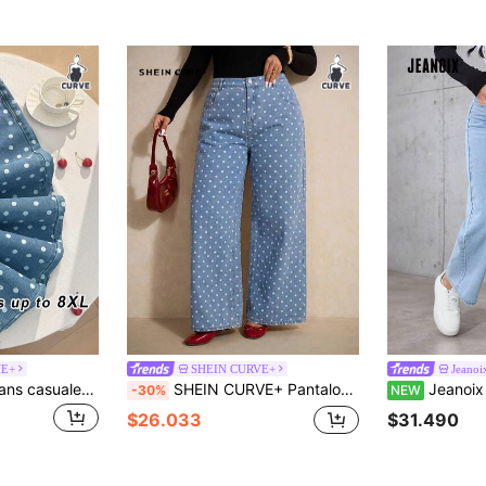
VE+
SHEIN CURVE+
Jeanoi
SHEIN CURVE+ Jeans casuales con estampado de lunares talla grande
SHEIN CURVE+ Pantalones vaqueros de pierna ancha con lunares para mujer de talla grande, pantalones casuales de uso diario y de verano para mujer de talla grande
Jeanoix Pantalones de pierna ancha de mez
-30%
NEW
$26.033
$31.490