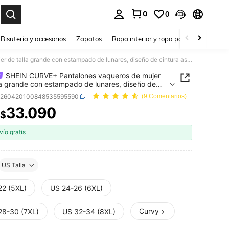
0
0
a. Press Enter to select.
Bisutería y accesorios
Zapatos
Ropa interior y ropa para dormir
Ho
SHEIN CURVE+ Pantalones vaqueros de mujer de talla grande con estampado de lunares, diseño de cintura asimétrica
SHEIN CURVE+ Pantalones vaqueros de mujer
la grande con estampado de lunares, diseño de
a asimétrica
z260420100848535595590
(9 Comentarios)
33.090
$
ICE AND AVAILABILITY
vío gratis
US Talla
22 (5XL)
US 24-26 (6XL)
Curvy
28-30 (7XL)
US 32-34 (8XL)