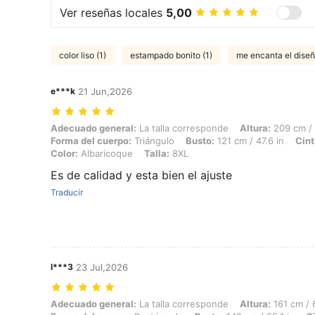
Ver reseñas locales
5,00
color liso (1)
estampado bonito (1)
me encanta el diseñ
e***k
21 Jun,2026
Adecuado general: La talla corresponde, Altura: 209 cm / 82 in, Peso:
Adecuado general:
La talla corresponde
Altura:
209 cm / 
Forma del cuerpo:
Triángulo
Busto:
121 cm / 47.6 in
Cint
Color:
Albaricoque
Talla:
8XL
Es de calidad y esta bien el ajuste
Traducir
l***3
23 Jul,2026
Adecuado general: La talla corresponde, Altura: 161 cm / 63 in, Peso:
Adecuado general:
La talla corresponde
Altura:
161 cm / 