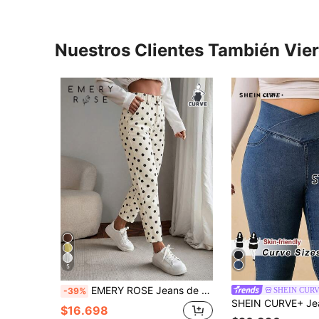
Nuestros Clientes También Vie
5
EMERY ROSE Jeans de mezclilla casual con estampado de lunares para tallas grandes
SHEIN CUR
-39%
$16.698