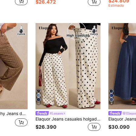
$24.809
$26.472
Estimado
10
4
io con lunares, botones y bolsillos para mujer de talla grande
#Lunares
Elaqu
Elaquor Jeans casuales holgados de pierna ancha con bolsillos y estampado de lunares para mujer de talla grande
$26.390
$30.090