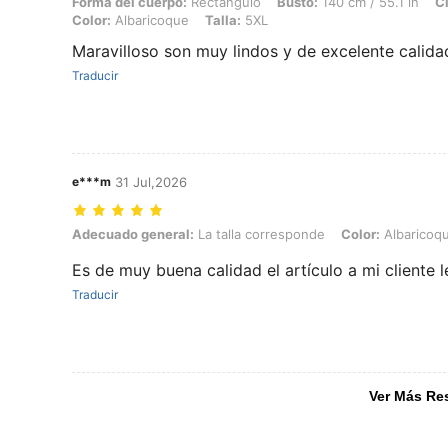
Forma del cuerpo:
Rectángulo
Busto:
140 cm / 55.1 in
Ci
Color:
Albaricoque
Talla:
5XL
Maravilloso son muy lindos y de excelente calid
Traducir
e***m
31 Jul,2026
Adecuado general: La talla corresponde, Color: Albaricoque, Talla: 
Adecuado general:
La talla corresponde
Color:
Albaricoq
Es de muy buena calidad el artículo a mi cliente 
Traducir
Ver Más Re