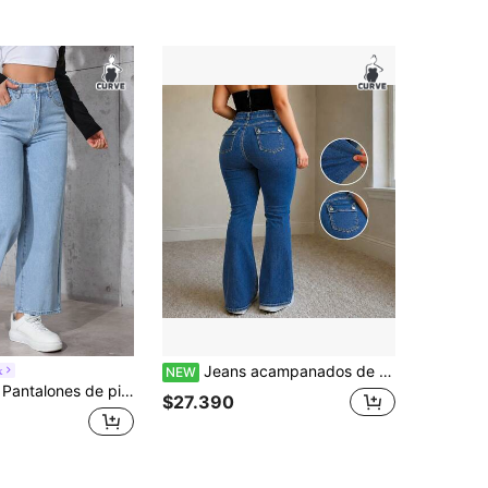
Jeans acampanados de cintura alta talla grande, pantalones largos de mezclilla azul claro de alta elasticidad, pantalones largos casuales para figuras curvas otoño
x
NEW
clilla azul claro versátiles y de moda para mujer talla grande para todas las estaciones
$27.390