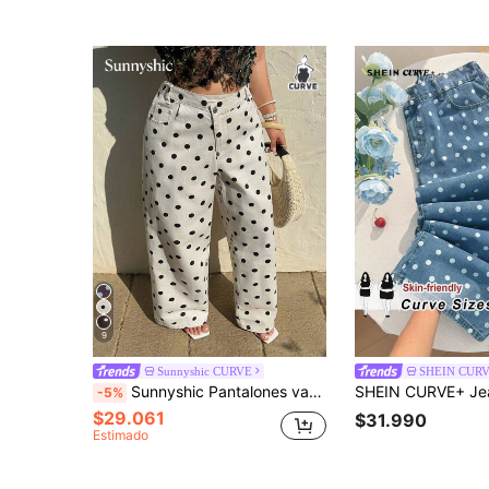
9
Sunnyshic CURVE
SHEIN CUR
Sunnyshic Pantalones vaqueros casuales de lunares con cintura asimétrica para vacaciones
-5%
$29.061
$31.990
Estimado