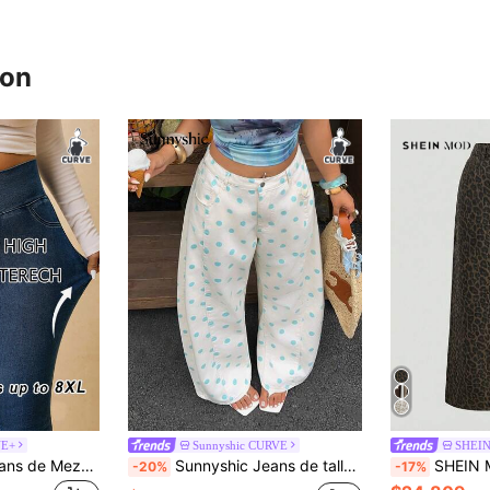
ron
VE+
Sunnyshic CURVE
SHEI
SHEIN CURVE+ Jeans de Mezclilla Casuales y Versátiles para Uso Diario para Mujeres de Talla Grande
Sunnyshic Jeans de talle alto y holgados con estampado de lunares para tallas grandes
SHEIN MOD Jeans de mezcli
-20%
-17%