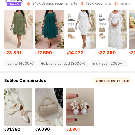
340K Vendido recientemente
120K Recompra
Increment
83K Seguidores
4,77
83K Seguidores
4,77
83K Seguidores
4,77
23.391
17.690
14.272
32.390
2
$
$
$
$
$
83K Seguidores
4,77
bonito (4000+)
de buena calidad (3000+)
muy cool (2000+)
q
83K Seguidores
4,77
Estilos Combinados
Selecciones de estilo
83K Seguidores
4,77
83K Seguidores
4,77
31.390
9.090
3.861
$
$
$