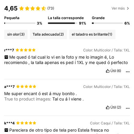
4,65
(73)
Ver más
Pequeña
La talla corresponde
Grande
3%
91%
6%
sin olor
(3)
Talla adecuada
(2)
el taladro es brillante
(1)
r***7
Color: Multicolor / Talla: 1XL
Me
qued
ó
tal
cual
lo
vi
en
la
foto
y
me
lo
imagin
é,
Lo
recomiendo
,
la
talla
apenas
es
ped
í
1XL
y
me
qued
ó
perfecto
Útil
(6)
a***7
Color: Multicolor / Talla: 1XL
Me
super
encant
ó
est
á
muy
bonito
.
True to product images:
Tal
cu
á
l
viene
.
Útil
(2)
k***4
Color: Caqui / Talla: 1XL
Pareciera
de
otro
tipo
de
tela
pero
Estela
fresca
no