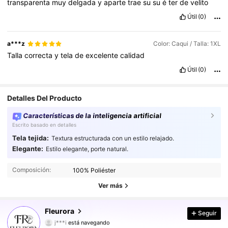
transparenta
muy
delgada
y
aparte
trae
su
su
é
ter
de
velito
Útil
(0)
a***z
Color: Caqui / Talla: 1XL
Talla
correcta
y
tela
de
excelente
calidad
Útil
(0)
Detalles Del Producto
Características de la inteligencia artificial
Escrito basado en detalles
Tela tejida:
Textura estructurada con un estilo relajado.
Elegante:
Estilo elegante, porte natural.
83K Seguidores
4,77
Composición:
100% Poliéster
83K Seguidores
4,77
Ver más
83K Seguidores
4,77
Fleurora
Seguir
j***i
está navegando
83K Seguidores
4,77