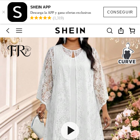
SHEIN APP
×
CONSEGUIR
Descarga la APP y gana ofertas exclusivas
(1,319)