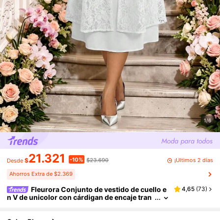
1/6
21.321
-10%
¡Últimos 2 días
$
$23.690
Desde
Ahorros Extra de $2.369
Fleurora Conjunto de vestido de cuello e
4,65
(
73
)
n V de unicolor con cárdigan de encaje tran
sparente para mujer de talla grande