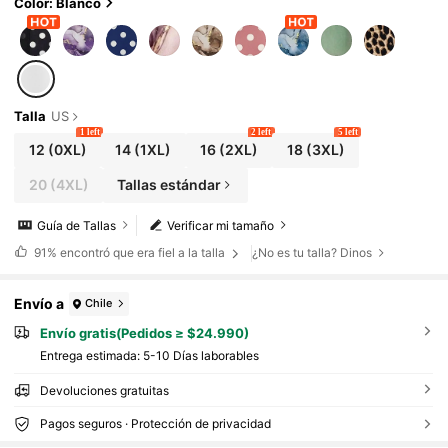
Color: Blanco
Talla
US
1 left
2 left
5 left
12
(0XL)
14
(1XL)
16
(2XL)
18
(3XL)
20
(4XL)
Tallas estándar
Guía de Tallas
Verificar mi tamaño
91%
encontró que era fiel a la talla
¿No es tu talla? Dinos
Envío a
Chile
Envío gratis(Pedidos ≥ $24.990)
Entrega estimada:
5-10 Días laborables
Devoluciones gratuitas
Pagos seguros · Protección de privacidad