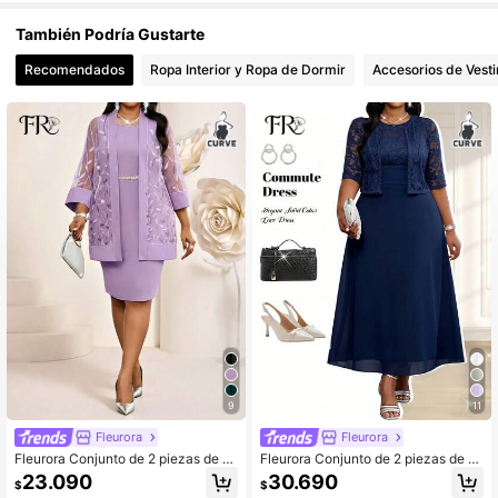
También Podría Gustarte
Recomendados
Ropa Interior y Ropa de Dormir
Accesorios de Vesti
9
11
Fleurora
Fleurora
Fleurora Conjunto de 2 piezas de b
Fleurora Conjunto de 2 piezas de v
ata con frente abierto de malla con l
estido de cuello redondo y cárdigan
23.090
30.690
$
$
entejuelas y vestido sin mangas ele
de encaje casual para uso diario pa